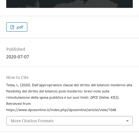
.pdf
Published
2020-07-07
How to Cite
Testa, L. (2020). Dall’appropriation clause del diritto del bilancio moderno alla
flexibility del diritto del bilancio post-moderno: brevi note sulla
rimodulazione della spesa pubblica e sui suoi limiti.
DPCE Online
,
43
(2).
Retrieved from
https://www.dpceonline.it/index.php/dpceonline/article/view/1048
More Citation Formats