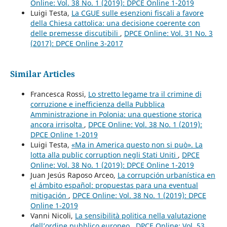
Online: Vol. 38 No. 1 (2019): DPCE Online 1-2019
Luigi Testa,
La CGUE sulle esenzioni fiscali a favore
della Chiesa cattolica: una decisione coerente con
delle premesse discutibili
,
DPCE Online: Vol. 31 No. 3
(2017): DPCE Online 3-2017
Similar Articles
Francesca Rossi,
Lo stretto legame tra il crimine di
corruzione e inefficienza della Pubblica
Amministrazione in Polonia: una questione storica
ancora irrisolta
,
DPCE Online: Vol. 38 No. 1 (2019):
DPCE Online 1-2019
Luigi Testa,
«Ma in America questo non si può». La
lotta alla public corruption negli Stati Uniti
,
DPCE
Online: Vol. 38 No. 1 (2019): DPCE Online 1-2019
Juan Jesús Raposo Arceo,
La corrupción urbanística en
el ámbito español: propuestas para una eventual
mitigación
,
DPCE Online: Vol. 38 No. 1 (2019): DPCE
Online 1-2019
Vanni Nicoli,
La sensibilità politica nella valutazione
dell’ordine pubblico europeo
,
DPCE Online: Vol. 53