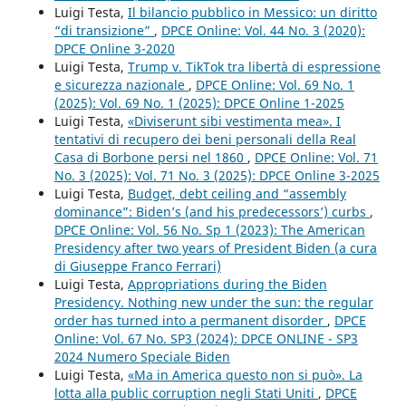
Luigi Testa,
Il bilancio pubblico in Messico: un diritto
“di transizione”
,
DPCE Online: Vol. 44 No. 3 (2020):
DPCE Online 3-2020
Luigi Testa,
Trump v. TikTok tra libertà di espressione
e sicurezza nazionale
,
DPCE Online: Vol. 69 No. 1
(2025): Vol. 69 No. 1 (2025): DPCE Online 1-2025
Luigi Testa,
«Diviserunt sibi vestimenta mea». I
tentativi di recupero dei beni personali della Real
Casa di Borbone persi nel 1860
,
DPCE Online: Vol. 71
No. 3 (2025): Vol. 71 No. 3 (2025): DPCE Online 3-2025
Luigi Testa,
Budget, debt ceiling and “assembly
dominance”: Biden’s (and his predecessors’) curbs
,
DPCE Online: Vol. 56 No. Sp 1 (2023): The American
Presidency after two years of President Biden (a cura
di Giuseppe Franco Ferrari)
Luigi Testa,
Appropriations during the Biden
Presidency. Nothing new under the sun: the regular
order has turned into a permanent disorder
,
DPCE
Online: Vol. 67 No. SP3 (2024): DPCE ONLINE - SP3
2024 Numero Speciale Biden
Luigi Testa,
«Ma in America questo non si può». La
lotta alla public corruption negli Stati Uniti
,
DPCE