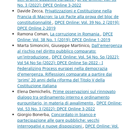
No. 3 (2022): DPCE Online 3-2022
Davide Zecca,
Privatizzazioni e Costituzione nella
Francia di Macron: la Loi Pacte alla prova del bloc de
constitutionnalité
,
DPCE Online: Vol. 39 No. 2 (2019):
DPCE Online 2-2019
Ramona Coman,
La corruzione in Romania
,
DPCE
Online: Vol. 38 No. 1 (2019): DPCE Online 1-2019
Marta Simoncini, Giuseppe Martinico,
Dall’emergenza
al rischio nel diritto pubblico comparato:
un’introduzione
,
DPCE Online: Vol. 54 No. Sp (2022):
Vol 54 No Sp (2022): DPCE Online Sp-2022 - I
Federalizing Process europei nella democrazia
d’emergenza. Riflessioni comparate a partire dai
‘primi’ 20 anni della riforma del Titolo V della
Costituzione italiana
Elena Demichelis,
Prime osservazioni sul rinnovato
dialogo tra ordinamento interno e ordinamento
eurounitario, in materia di avvalimento
,
DPCE Online:
Vol. 53 No. 3 (2022): DPCE Online 3-2022
Giorgio Bonerba,
Concordato in bianco e
partecipazione alle gare pubbliche: vecchi
interrogativi e nuove disposizioni
,
DPCE Online: Vol.