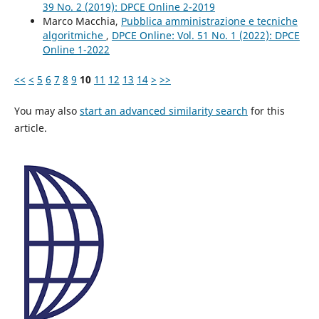
39 No. 2 (2019): DPCE Online 2-2019
Marco Macchia,
Pubblica amministrazione e tecniche
algoritmiche
,
DPCE Online: Vol. 51 No. 1 (2022): DPCE
Online 1-2022
<<
<
5
6
7
8
9
10
11
12
13
14
>
>>
You may also
start an advanced similarity search
for this
article.