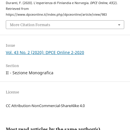
Duranti, F. (2020). L’esperienza di Finlandia e Norvegia.
DPCE Online
,
43
(2).
Retrieved from
https://www.dpceonline.it/index.php/dpceonline/article/view/983
More Citation Formats
Issue
Vol. 43 No. 2 (2020): DPCE Online 2-2020
Section
II - Sezione Monografica
License
CC Attribution-NonCommercial-ShareAlike 4.0
Most read articles by the same author(s)