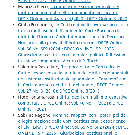
52 No. 2 (2022): DPCE Online 2-2022
Maurizia Pierri,
La dimensione sovranazionale dei
diritti fondamentali nell'ordinamento messicano
,
DPCE Online: Vol. 44 No. 3 (2020): DPCE Online 3-2020
Giulia Fontanella,
Le Corti regionali sovranazionali e la
tutela multilivello dell’ambiente: Corte Europea dei
diritti dell’Uomo e Corte Interamericana de Derechos
Humanos alla prova dell’Antropocene
,
DPCE Online:
Vol. 66 No. SP2 (2024): DPCE ONLINE - SP1 2025 -
Giurisdizioni costituzionali e poteri politici. Riflessioni
in chiave comparata - A cura di R. Tarchi
Valentina Rostellato,
Il rapporto fra le Corti e fra le
Carte: l’esperienza della tutela dei diritti fondamentali
nel sistema costituzionale spagnolo e il “dialogo” con
la Corte europea dei diritti dell’uomo
,
DPCE Online:
Vol. 27 No. 3 (2016): DPCE Online 3/2016
Fiore Fontanarosa,
I diritti degli animali in prospettiva
comparata
,
DPCE Online: Vol. 46 No. 1 (2021): DPCE
Online 1-2021
Sabrina Ragone,
Nomine, rapporti con i poteri politici
e legittimazione delle Corti costituzionali: esperienze
di Civil Law
,
DPCE Online: Vol. 66 No. SP2 (2024): DPCE
ONLINE - SP1 2025 - Giurisdizioni costituzionali e