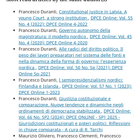
Francesco Duranti,
Constitutional justice in Latvia. A
young Court, a strong institution
,
DPCE Online: Vol. 55
No. 4 (2022): DPCE Online 4-2022
Francesco Duranti,
Governo autonomo della
magistratura: il modello nordico
,
DPCE Online: Vol. 45
No. 4 (2020): DPCE Online 4-2020
Francesco Duranti,
Alle radici del diritto politico. Il
peso dei lavori preparatori nel sistema delle fonti e
nella dinamica della forma di governo: l’esperienza
nordica
,
DPCE Online: Vol. 50 No. Sp (2021): DPCE
Online Sp-2021
Francesco Duranti,
I semipresidenzialismi nordici:
Finlandia e Islanda
,
DPCE Online: Vol. 57 No. 1 (2023):
DPCE Online 1-2023
Francesco Duranti,
Giustizia costituzionale e
comparazione. Nuove tendenze e dinamiche negli
ordinamenti di democrazia stabilizzata
,
DPCE Online:
Vol. 66 No. SP2 (2024): DPCE ONLINE - SP1 2025 -
Giurisdizioni costituzionali e poteri politici. Riflessioni
in chiave comparata - A cura di R. Tarchi
Maurizio Oliviero, Francesco Clementi, Francesco