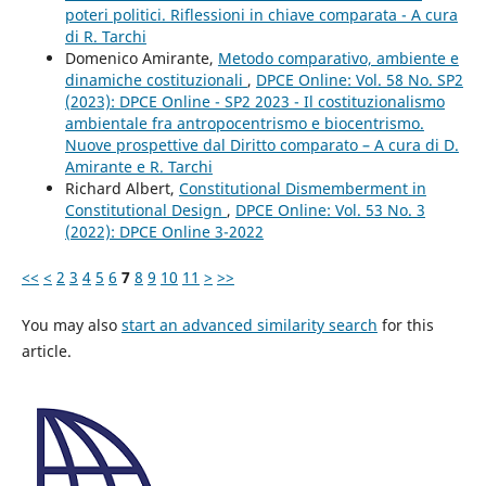
poteri politici. Riflessioni in chiave comparata - A cura
di R. Tarchi
Domenico Amirante,
Metodo comparativo, ambiente e
dinamiche costituzionali
,
DPCE Online: Vol. 58 No. SP2
(2023): DPCE Online - SP2 2023 - Il costituzionalismo
ambientale fra antropocentrismo e biocentrismo.
Nuove prospettive dal Diritto comparato – A cura di D.
Amirante e R. Tarchi
Richard Albert,
Constitutional Dismemberment in
Constitutional Design
,
DPCE Online: Vol. 53 No. 3
(2022): DPCE Online 3-2022
<<
<
2
3
4
5
6
7
8
9
10
11
>
>>
You may also
start an advanced similarity search
for this
article.