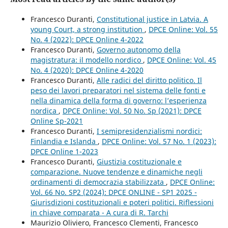
Francesco Duranti,
Constitutional justice in Latvia. A
young Court, a strong institution
,
DPCE Online: Vol. 55
No. 4 (2022): DPCE Online 4-2022
Francesco Duranti,
Governo autonomo della
magistratura: il modello nordico
,
DPCE Online: Vol. 45
No. 4 (2020): DPCE Online 4-2020
Francesco Duranti,
Alle radici del diritto politico. Il
peso dei lavori preparatori nel sistema delle fonti e
nella dinamica della forma di governo: l’esperienza
nordica
,
DPCE Online: Vol. 50 No. Sp (2021): DPCE
Online Sp-2021
Francesco Duranti,
I semipresidenzialismi nordici:
Finlandia e Islanda
,
DPCE Online: Vol. 57 No. 1 (2023):
DPCE Online 1-2023
Francesco Duranti,
Giustizia costituzionale e
comparazione. Nuove tendenze e dinamiche negli
ordinamenti di democrazia stabilizzata
,
DPCE Online:
Vol. 66 No. SP2 (2024): DPCE ONLINE - SP1 2025 -
Giurisdizioni costituzionali e poteri politici. Riflessioni
in chiave comparata - A cura di R. Tarchi
Maurizio Oliviero, Francesco Clementi, Francesco