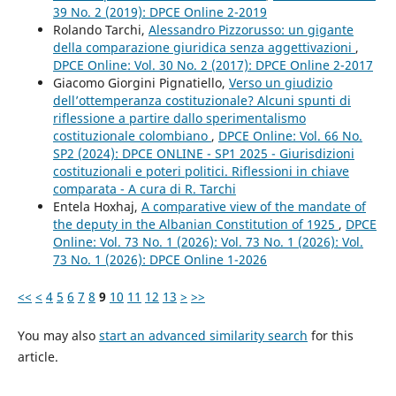
39 No. 2 (2019): DPCE Online 2-2019
Rolando Tarchi,
Alessandro Pizzorusso: un gigante
della comparazione giuridica senza aggettivazioni
,
DPCE Online: Vol. 30 No. 2 (2017): DPCE Online 2-2017
Giacomo Giorgini Pignatiello,
Verso un giudizio
dell’ottemperanza costituzionale? Alcuni spunti di
riflessione a partire dallo sperimentalismo
costituzionale colombiano
,
DPCE Online: Vol. 66 No.
SP2 (2024): DPCE ONLINE - SP1 2025 - Giurisdizioni
costituzionali e poteri politici. Riflessioni in chiave
comparata - A cura di R. Tarchi
Entela Hoxhaj,
A comparative view of the mandate of
the deputy in the Albanian Constitution of 1925
,
DPCE
Online: Vol. 73 No. 1 (2026): Vol. 73 No. 1 (2026): Vol.
73 No. 1 (2026): DPCE Online 1-2026
<<
<
4
5
6
7
8
9
10
11
12
13
>
>>
You may also
start an advanced similarity search
for this
article.