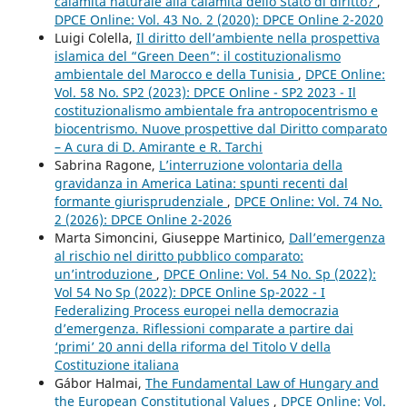
calamità naturale alla calamità dello Stato di diritto?
,
DPCE Online: Vol. 43 No. 2 (2020): DPCE Online 2-2020
Luigi Colella,
Il diritto dell’ambiente nella prospettiva
islamica del “Green Deen”: il costituzionalismo
ambientale del Marocco e della Tunisia
,
DPCE Online:
Vol. 58 No. SP2 (2023): DPCE Online - SP2 2023 - Il
costituzionalismo ambientale fra antropocentrismo e
biocentrismo. Nuove prospettive dal Diritto comparato
– A cura di D. Amirante e R. Tarchi
Sabrina Ragone,
L’interruzione volontaria della
gravidanza in America Latina: spunti recenti dal
formante giurisprudenziale
,
DPCE Online: Vol. 74 No.
2 (2026): DPCE Online 2-2026
Marta Simoncini, Giuseppe Martinico,
Dall’emergenza
al rischio nel diritto pubblico comparato:
un’introduzione
,
DPCE Online: Vol. 54 No. Sp (2022):
Vol 54 No Sp (2022): DPCE Online Sp-2022 - I
Federalizing Process europei nella democrazia
d’emergenza. Riflessioni comparate a partire dai
‘primi’ 20 anni della riforma del Titolo V della
Costituzione italiana
Gábor Halmai,
The Fundamental Law of Hungary and
the European Constitutional Values
,
DPCE Online: Vol.