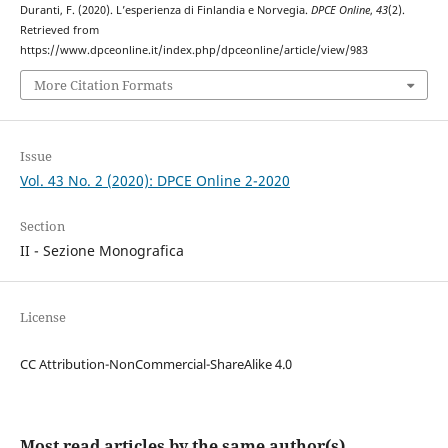
Duranti, F. (2020). L’esperienza di Finlandia e Norvegia.
DPCE Online
,
43
(2).
Retrieved from
https://www.dpceonline.it/index.php/dpceonline/article/view/983
More Citation Formats
Issue
Vol. 43 No. 2 (2020): DPCE Online 2-2020
Section
II - Sezione Monografica
License
CC Attribution-NonCommercial-ShareAlike 4.0
Most read articles by the same author(s)