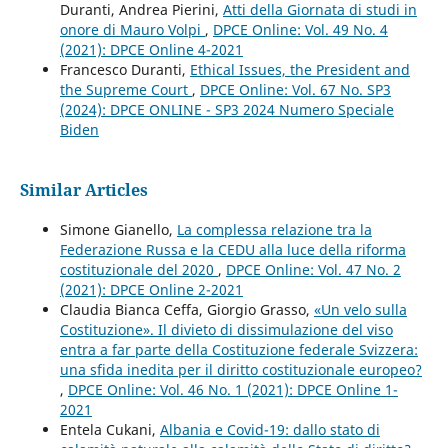
Duranti, Andrea Pierini,
Atti della Giornata di studi in
onore di Mauro Volpi
,
DPCE Online: Vol. 49 No. 4
(2021): DPCE Online 4-2021
Francesco Duranti,
Ethical Issues, the President and
the Supreme Court
,
DPCE Online: Vol. 67 No. SP3
(2024): DPCE ONLINE - SP3 2024 Numero Speciale
Biden
Similar Articles
Simone Gianello,
La complessa relazione tra la
Federazione Russa e la CEDU alla luce della riforma
costituzionale del 2020
,
DPCE Online: Vol. 47 No. 2
(2021): DPCE Online 2-2021
Claudia Bianca Ceffa, Giorgio Grasso,
«Un velo sulla
Costituzione». Il divieto di dissimulazione del viso
entra a far parte della Costituzione federale Svizzera:
una sfida inedita per il diritto costituzionale europeo?
,
DPCE Online: Vol. 46 No. 1 (2021): DPCE Online 1-
2021
Entela Cukani,
Albania e Covid-19: dallo stato di