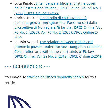
Luca Rinaldi,
Intelligenza artificiale, diritti e doveri
nella Costituzione italiana
,
DPCE Online: Vol. 51 No. 1
(2022): DPCE Online 1-2022
Andrea Butelli,
Il controllo di costituzionalità
nell’emergenza: uno sguardo ai Paesi nordici dalla
prospettiva di Norvegia e Finlandia
,
DPCE Online: Vol.
70 No. 2 (2025): Vol. 70 No. 2 (2025): DPCE Online 2-
2025
Alessio Azzutti,
The relation between public and
economic powers under the new Hungarian Economic
Constitution and within the constraints of EU law
,
DPCE Online: Vol. 39 No. 2 (2019): DPCE Online 2-2019
<<
<
1
2
3
4
5
6
7
8
9
10
>
>>
You may also
start an advanced similarity search
for this
article.