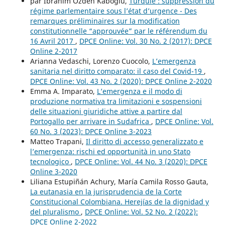
par İbrahim Özden Kaboğlu,
Turquie : suppression du
régime parlementaire sous l’état d’urgence - Des
remarques préliminaires sur la modification
constitutionnelle “approuvée” par le référendum du
16 Avril 2017
,
DPCE Online: Vol. 30 No. 2 (2017): DPCE
Online 2-2017
Arianna Vedaschi, Lorenzo Cuocolo,
L’emergenza
sanitaria nel diritto comparato: il caso del Covid-19
,
DPCE Online: Vol. 43 No. 2 (2020): DPCE Online 2-2020
Emma A. Imparato,
L’emergenza e il modo di
produzione normativa tra limitazioni e sospensioni
delle situazioni giuridiche attive a partire dal
Portogallo per arrivare in Sudafrica
,
DPCE Online: Vol.
60 No. 3 (2023): DPCE Online 3-2023
Matteo Trapani,
Il diritto di accesso generalizzato e
l’emergenza: rischi ed opportunità in uno Stato
tecnologico
,
DPCE Online: Vol. 44 No. 3 (2020): DPCE
Online 3-2020
Liliana Estupiñán Achury, María Camila Rosso Gauta,
La eutanasia en la jurisprudencia de la Corte
Constitucional Colombiana. Herejías de la dignidad y
del pluralismo
,
DPCE Online: Vol. 52 No. 2 (2022):
DPCE Online 2-2022