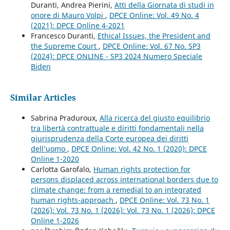
Duranti, Andrea Pierini,
Atti della Giornata di studi in
onore di Mauro Volpi
,
DPCE Online: Vol. 49 No. 4
(2021): DPCE Online 4-2021
Francesco Duranti,
Ethical Issues, the President and
the Supreme Court
,
DPCE Online: Vol. 67 No. SP3
(2024): DPCE ONLINE - SP3 2024 Numero Speciale
Biden
Similar Articles
Sabrina Praduroux,
Alla ricerca del giusto equilibrio
tra libertà contrattuale e diritti fondamentali nella
giurisprudenza della Corte europea dei diritti
dell’uomo
,
DPCE Online: Vol. 42 No. 1 (2020): DPCE
Online 1-2020
Carlotta Garofalo,
Human rights protection for
persons displaced across international borders due to
climate change: from a remedial to an integrated
human rights-approach
,
DPCE Online: Vol. 73 No. 1
(2026): Vol. 73 No. 1 (2026): Vol. 73 No. 1 (2026): DPCE
Online 1-2026