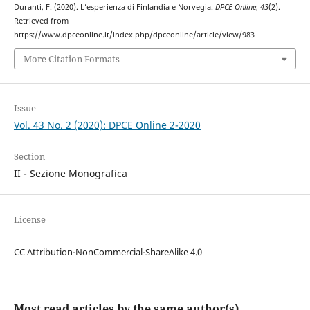
Duranti, F. (2020). L’esperienza di Finlandia e Norvegia.
DPCE Online
,
43
(2).
Retrieved from
https://www.dpceonline.it/index.php/dpceonline/article/view/983
More Citation Formats
Issue
Vol. 43 No. 2 (2020): DPCE Online 2-2020
Section
II - Sezione Monografica
License
CC Attribution-NonCommercial-ShareAlike 4.0
Most read articles by the same author(s)