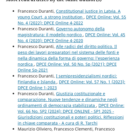
Francesco Duranti,
Constitutional justice in Latvia. A
young Court, a strong institution
,
DPCE Online: Vol. 55
No. 4 (2022): DPCE Online 4-2022
Francesco Duranti,
Governo autonomo della
magistratura: il modello nordico
,
DPCE Online: Vol. 45
No. 4 (2020): DPCE Online 4-2020
Francesco Duranti,
Alle radici del diritto politico. Il
peso dei lavori preparatori nel sistema delle fonti e
nella dinamica della forma di governo: l’esperienza
nordica
,
DPCE Online: Vol. 50 No. Sp (2021): DPCE
Online Sp-2021
Francesco Duranti,
I semipresidenzialismi nordici:
Finlandia e Islanda
,
DPCE Online: Vol. 57 No. 1 (2023):
DPCE Online 1-2023
Francesco Duranti,
Giustizia costituzionale e
comparazione. Nuove tendenze e dinamiche negli
ordinamenti di democrazia stabilizzata
,
DPCE Online:
Vol. 66 No. SP2 (2024): DPCE ONLINE - SP1 2025 -
Giurisdizioni costituzionali e poteri politici. Riflessioni
in chiave comparata - A cura di R. Tarchi
Maurizio Oliviero, Francesco Clementi, Francesco