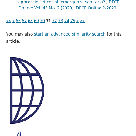
approccio “etico” all’emergenza sanitaria?
,
DPCE
Online: Vol. 43 No. 2 (2020): DPCE Online 2-2020
<<
<
66
67
68
69
70
71
72
73
74
75
>
>>
You may also
start an advanced similarity search
for this
article.