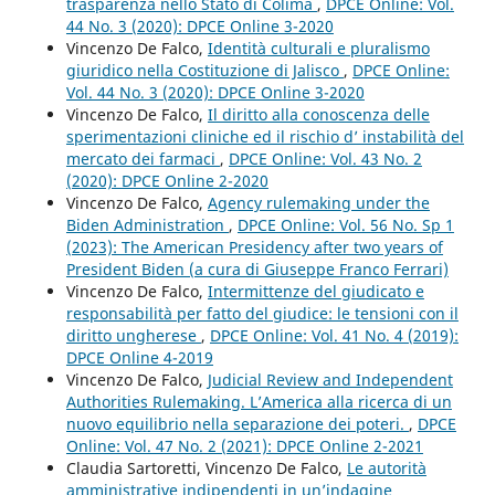
trasparenza nello Stato di Colima
,
DPCE Online: Vol.
44 No. 3 (2020): DPCE Online 3-2020
Vincenzo De Falco,
Identità culturali e pluralismo
giuridico nella Costituzione di Jalisco
,
DPCE Online:
Vol. 44 No. 3 (2020): DPCE Online 3-2020
Vincenzo De Falco,
Il diritto alla conoscenza delle
sperimentazioni cliniche ed il rischio d’ instabilità del
mercato dei farmaci
,
DPCE Online: Vol. 43 No. 2
(2020): DPCE Online 2-2020
Vincenzo De Falco,
Agency rulemaking under the
Biden Administration
,
DPCE Online: Vol. 56 No. Sp 1
(2023): The American Presidency after two years of
President Biden (a cura di Giuseppe Franco Ferrari)
Vincenzo De Falco,
Intermittenze del giudicato e
responsabilità per fatto del giudice: le tensioni con il
diritto ungherese
,
DPCE Online: Vol. 41 No. 4 (2019):
DPCE Online 4-2019
Vincenzo De Falco,
Judicial Review and Independent
Authorities Rulemaking. L’America alla ricerca di un
nuovo equilibrio nella separazione dei poteri.
,
DPCE
Online: Vol. 47 No. 2 (2021): DPCE Online 2-2021
Claudia Sartoretti, Vincenzo De Falco,
Le autorità
amministrative indipendenti in un’indagine