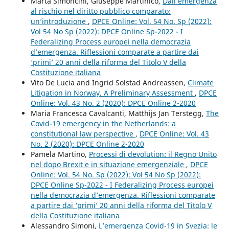
Marta Simoncini, Giuseppe Martinico,
Dall’emergenza
al rischio nel diritto pubblico comparato:
un’introduzione
,
DPCE Online: Vol. 54 No. Sp (2022):
Vol 54 No Sp (2022): DPCE Online Sp-2022 - I
Federalizing Process europei nella democrazia
d’emergenza. Riflessioni comparate a partire dai
‘primi’ 20 anni della riforma del Titolo V della
Costituzione italiana
Vito De Lucia and Ingrid Solstad Andreassen,
Climate
Litigation in Norway. A Preliminary Assessment
,
DPCE
Online: Vol. 43 No. 2 (2020): DPCE Online 2-2020
Maria Francesca Cavalcanti, Matthijs Jan Terstegg,
The
Covid-19 emergency in the Netherlands: a
constitutional law perspective
,
DPCE Online: Vol. 43
No. 2 (2020): DPCE Online 2-2020
Pamela Martino,
Processi di devolution: il Regno Unito
nel dopo Brexit e in situazione emergenziale
,
DPCE
Online: Vol. 54 No. Sp (2022): Vol 54 No Sp (2022):
DPCE Online Sp-2022 - I Federalizing Process europei
nella democrazia d’emergenza. Riflessioni comparate
a partire dai ‘primi’ 20 anni della riforma del Titolo V
della Costituzione italiana
Alessandro Simoni,
L’emergenza Covid-19 in Svezia: le