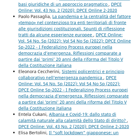
basi giuridiche di un approccio pragmatico
,
DPCE
Online: Vol. 43 No. 2 (2020): DPCE Online 2-2020
Paolo Passaglia,
La pandemia e la centralità del fattore
«tempo» nel contenzioso tra enti territoriali di fronte
alle giurisdizioni costituzionali. Spunti di riflessione
tratti da alcune esperienze europee
,
DPCE Online:
Vol. 54 No. Sp (2022): Vol 54 No Sp (2022): DPCE Online
Sp-2022 - I Federalizing Process europei nella
democrazia d’emergenza. Riflessioni comparate a
partire dai ‘primi’ 20 anni della riforma del Titolo V
della Costituzione italiana
Eleonora Ceccherini,
Sistemi policentrici e principio
collaborativo nell’emergenza pandemica
,
DPCE
Online: Vol. 54 No. Sp (2022): Vol 54 No Sp (2022):
DPCE Online Sp-2022 - I Federalizing Process europei
nella democrazia d’emergenza. Riflessioni comparate
a partire dai ‘primi’ 20 anni della riforma del Titolo V
della Costituzione italiana
Entela Cukani,
Albania e Covid-19: dallo stato di
calamità naturale alla calamità dello Stato di diritto?
,
DPCE Online: Vol. 43 No. 2 (2020): DPCE Online 2-2020
Elisa Bertolini,
Il “soft lockdown” giapponese: un