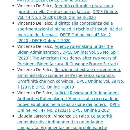
Vincenzo De Falco,
Identità culturali e pluralismo
giuridico nella Costituzione di Jalisco
,
DPCE Online:
Vol. 44 No. 3 (2020): DPCE Online 3-2020
Vincenzo De Falco,
Il diritto alla conoscenza delle
sperimentazioni cliniche ed il rischio d’ instabilità del
mercato dei farmaci
,
DPCE Online: Vol. 43 No. 2
(2020): DPCE Online 2-2020
Vincenzo De Falco,
Agency rulemaking under the
Biden Administration
,
DPCE Online: Vol. 56 No. Sp 1
(2023): The American Presidency after two years of
President Biden (a cura di Giuseppe Franco Ferrari)
Vincenzo De Falco,
Relazioni ad extra e procedimento
amministrativo comune nell’esperienza spagnola.
Un’affinità che non convince
,
DPCE Online: Vol. 38 No.
1 (2019): DPCE Online 1-2019
Vincenzo De Falco,
Judicial Review and Independent
Authorities Rulemaking. L’America alla ricerca di un
nuovo equilibrio nella separazione dei poteri.
,
DPCE
Online: Vol. 47 No. 2 (2021): DPCE Online 2-2021
Claudia Sartoretti, Vincenzo De Falco,
Le autorità
amministrative indipendenti in un’indagine
comparata. Argomentazioni su problematiche