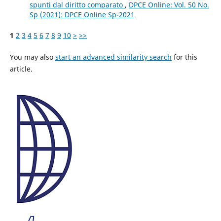
spunti dal diritto comparato
,
DPCE Online: Vol. 50 No.
Sp (2021): DPCE Online Sp-2021
1
2
3
4
5
6
7
8
9
10
>
>>
You may also
start an advanced similarity search
for this
article.