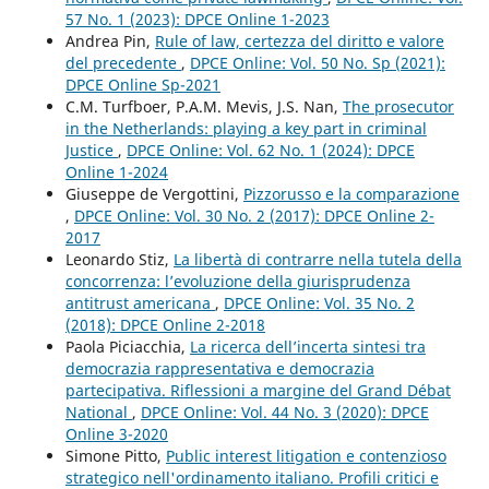
57 No. 1 (2023): DPCE Online 1-2023
Andrea Pin,
Rule of law, certezza del diritto e valore
del precedente
,
DPCE Online: Vol. 50 No. Sp (2021):
DPCE Online Sp-2021
C.M. Turfboer, P.A.M. Mevis, J.S. Nan,
The prosecutor
in the Netherlands: playing a key part in criminal
Justice
,
DPCE Online: Vol. 62 No. 1 (2024): DPCE
Online 1-2024
Giuseppe de Vergottini,
Pizzorusso e la comparazione
,
DPCE Online: Vol. 30 No. 2 (2017): DPCE Online 2-
2017
Leonardo Stiz,
La libertà di contrarre nella tutela della
concorrenza: l’evoluzione della giurisprudenza
antitrust americana
,
DPCE Online: Vol. 35 No. 2
(2018): DPCE Online 2-2018
Paola Piciacchia,
La ricerca dell’incerta sintesi tra
democrazia rappresentativa e democrazia
partecipativa. Riflessioni a margine del Grand Débat
National
,
DPCE Online: Vol. 44 No. 3 (2020): DPCE
Online 3-2020
Simone Pitto,
Public interest litigation e contenzioso
strategico nell'ordinamento italiano. Profili critici e