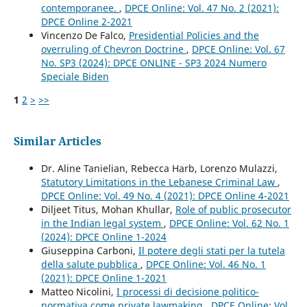
contemporanee.
,
DPCE Online: Vol. 47 No. 2 (2021):
DPCE Online 2-2021
Vincenzo De Falco,
Presidential Policies and the
overruling of Chevron Doctrine
,
DPCE Online: Vol. 67
No. SP3 (2024): DPCE ONLINE - SP3 2024 Numero
Speciale Biden
1
2
>
>>
Similar Articles
Dr. Aline Tanielian, Rebecca Harb, Lorenzo Mulazzi,
Statutory Limitations in the Lebanese Criminal Law
,
DPCE Online: Vol. 49 No. 4 (2021): DPCE Online 4-2021
Diljeet Titus, Mohan Khullar,
Role of public prosecutor
in the Indian legal system
,
DPCE Online: Vol. 62 No. 1
(2024): DPCE Online 1-2024
Giuseppina Carboni,
Il potere degli stati per la tutela
della salute pubblica
,
DPCE Online: Vol. 46 No. 1
(2021): DPCE Online 1-2021
Matteo Nicolini,
I processi di decisione politico-
normativa come private lawmaking
,
DPCE Online: Vol.