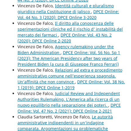
Vincenzo De Falco,
Identità culturali e pluralismo
giuridico nella Costituzione di Jalisco
,
DPCE Online:
Vol. 44 No. 3 (2020): DPCE Online 3-2020
Vincenzo De Falco,
Il diritto alla conoscenza delle
sperimentazioni cliniche ed il rischio d’ instabilità del
mercato dei farmaci
,
DPCE Online: Vol. 43 No. 2
(2020): DPCE Online 2-2020
Vincenzo De Falco,
Agency rulemaking under the
Biden Administration
,
DPCE Online: Vol. 56 No. Sp 1
(2023): The American Presidency after two years of
President Biden (a cura di Giuseppe Franco Ferrari)
Vincenzo De Falco,
Relazioni ad extra e procedimento
amministrativo comune nell’esperienza spagnola.
Un’affinità che non convince
,
DPCE Online: Vol. 38 No.
1 (2019): DPCE Online 1-2019
Vincenzo De Falco,
Judicial Review and Independent
Authorities Rulemaking. L’America alla ricerca di un
nuovo equilibrio nella separazione dei poteri.
,
DPCE
Online: Vol. 47 No. 2 (2021): DPCE Online 2-2021
Claudia Sartoretti, Vincenzo De Falco,
Le autorità
amministrative indipendenti in un’indagine
comparata. Argomentazioni su problematiche