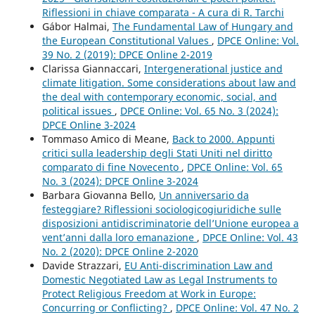
Riflessioni in chiave comparata - A cura di R. Tarchi
Gábor Halmai,
The Fundamental Law of Hungary and
the European Constitutional Values
,
DPCE Online: Vol.
39 No. 2 (2019): DPCE Online 2-2019
Clarissa Giannaccari,
Intergenerational justice and
climate litigation. Some considerations about law and
the deal with contemporary economic, social, and
political issues
,
DPCE Online: Vol. 65 No. 3 (2024):
DPCE Online 3-2024
Tommaso Amico di Meane,
Back to 2000. Appunti
critici sulla leadership degli Stati Uniti nel diritto
comparato di fine Novecento
,
DPCE Online: Vol. 65
No. 3 (2024): DPCE Online 3-2024
Barbara Giovanna Bello,
Un anniversario da
festeggiare? Riflessioni sociologicogiuridiche sulle
disposizioni antidiscriminatorie dell’Unione europea a
vent’anni dalla loro emanazione
,
DPCE Online: Vol. 43
No. 2 (2020): DPCE Online 2-2020
Davide Strazzari,
EU Anti-discrimination Law and
Domestic Negotiated Law as Legal Instruments to
Protect Religious Freedom at Work in Europe:
Concurring or Conflicting?
,
DPCE Online: Vol. 47 No. 2