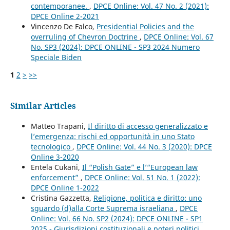
contemporanee.
,
DPCE Online: Vol. 47 No. 2 (2021):
DPCE Online 2-2021
Vincenzo De Falco,
Presidential Policies and the
overruling of Chevron Doctrine
,
DPCE Online: Vol. 67
No. SP3 (2024): DPCE ONLINE - SP3 2024 Numero
Speciale Biden
1
2
>
>>
Similar Articles
Matteo Trapani,
Il diritto di accesso generalizzato e
l’emergenza: rischi ed opportunità in uno Stato
tecnologico
,
DPCE Online: Vol. 44 No. 3 (2020): DPCE
Online 3-2020
Entela Cukani,
Il “Polish Gate” e l’“European law
enforcement”
,
DPCE Online: Vol. 51 No. 1 (2022):
DPCE Online 1-2022
Cristina Gazzetta,
Religione, politica e diritto: uno
sguardo (d)alla Corte Suprema israeliana
,
DPCE
Online: Vol. 66 No. SP2 (2024): DPCE ONLINE - SP1
2025 - Giurisdizioni costituzionali e poteri politici.