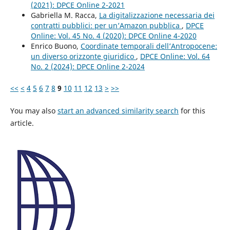
(2021): DPCE Online 2-2021
Gabriella M. Racca,
La digitalizzazione necessaria dei
contratti pubblici: per un’Amazon pubblica
,
DPCE
Online: Vol. 45 No. 4 (2020): DPCE Online 4-2020
Enrico Buono,
Coordinate temporali dell’Antropocene:
un diverso orizzonte giuridico
,
DPCE Online: Vol. 64
No. 2 (2024): DPCE Online 2-2024
<<
<
4
5
6
7
8
9
10
11
12
13
>
>>
You may also
start an advanced similarity search
for this
article.