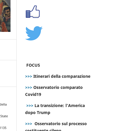
FOCUS
>>>
Itinerari della comparazione
>>>
Osservatorio comparato
Covid19
della
>>>
La transizione: l’America
dopo Trump
 State
>>>
Osservatorio sul processo
.1135
costituente cileno