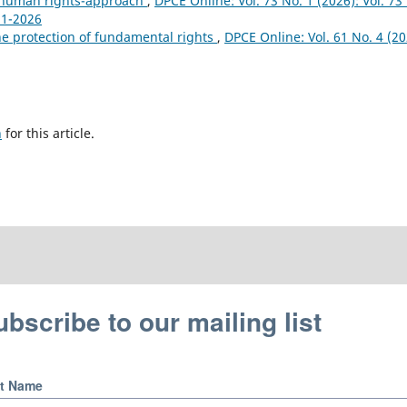
d human rights-approach
,
DPCE Online: Vol. 73 No. 1 (2026): Vol. 73
 1-2026
he protection of fundamental rights
,
DPCE Online: Vol. 61 No. 4 (20
h
for this article.