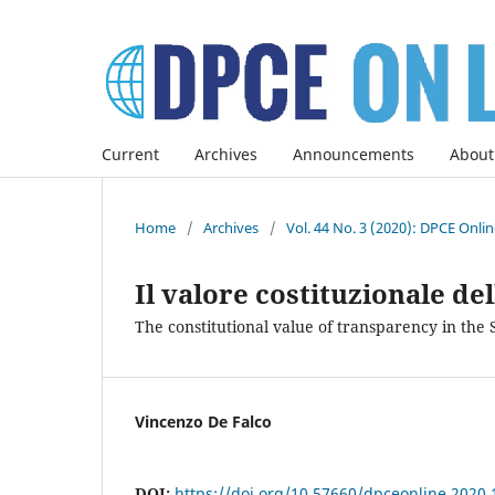
Current
Archives
Announcements
About
Home
/
Archives
/
Vol. 44 No. 3 (2020): DPCE Onli
Il valore costituzionale de
The constitutional value of transparency in the 
Vincenzo De Falco
DOI:
https://doi.org/10.57660/dpceonline.2020.