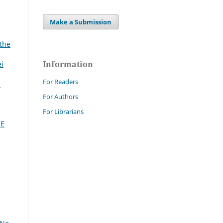
Make a Submission
 the
Information
ei
For Readers
n
For Authors
For Librarians
CE