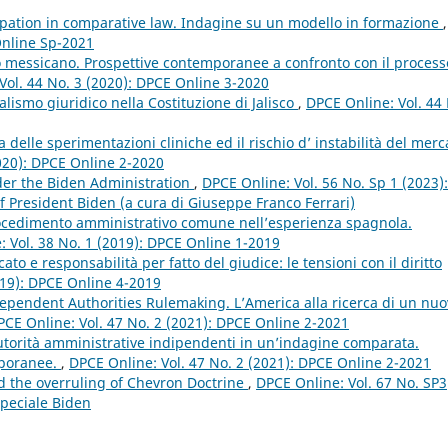
pation in comparative law. Indagine su un modello in formazione
,
Online Sp-2021
vo messicano. Prospettive contemporanee a confronto con il process
Vol. 44 No. 3 (2020): DPCE Online 3-2020
ralismo giuridico nella Costituzione di Jalisco
,
DPCE Online: Vol. 44
za delle sperimentazioni cliniche ed il rischio d’ instabilità del merc
2020): DPCE Online 2-2020
er the Biden Administration
,
DPCE Online: Vol. 56 No. Sp 1 (2023):
f President Biden (a cura di Giuseppe Franco Ferrari)
rocedimento amministrativo comune nell’esperienza spagnola.
 Vol. 38 No. 1 (2019): DPCE Online 1-2019
ato e responsabilità per fatto del giudice: le tensioni con il diritto
019): DPCE Online 4-2019
dependent Authorities Rulemaking. L’America alla ricerca di un nu
PCE Online: Vol. 47 No. 2 (2021): DPCE Online 2-2021
utorità amministrative indipendenti in un’indagine comparata.
mporanee.
,
DPCE Online: Vol. 47 No. 2 (2021): DPCE Online 2-2021
nd the overruling of Chevron Doctrine
,
DPCE Online: Vol. 67 No. SP3
peciale Biden