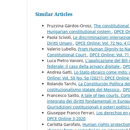
Similar Articles
Fruzsina Gárdos-Orosz,
The constitutional
Hungarian constitutional system
,
DPCE Onl
Paola Scivoli,
Le discriminazioni intersezio
Diritti Umani
,
DPCE Online: Vol. 72 No. 4 (
Valerio Lubello,
From Human Dignity to Nat
Constitutional Court
,
DPCE Online: Vol. 71
Luca Pietro Vanoni,
L’applicazione del Bil
federale: il caso della privacy digitale
,
DPC
Andrea Gatti,
Lo Stato ebraico come mito:
Online: Vol. 50 No. Sp (2021): DPCE Onlin
Rolando Tarchi,
La Constitución Política d
costituzionalismo statale del Messico
,
DPC
Francesco Saitto,
A tale of two courts. Cor
integrata dei diritti fondamentali in Euro
Giurisdizioni costituzionali e poteri politic
Giuseppe Franco Ferrari,
Los derechos en 
DPCE Online 3-2020
Carlotta Garofalo,
Human rights protection