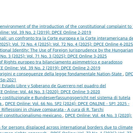
 environment of the introduction of the constitutional complaint to
ine: Vol. 39 No. 2 (2019): DPCE Online 2-2019
nali: un confronto tra la Corte europea e la Corte interamericana d
2025): Vol. 72 No. 4 (2025): Vol. 72 No. 4 (2025): DPCE Online 4-2025
ional Identity: The Use of Foreign Jurisprudence by the Hungaria
 No. 3 (2025): Vol. 71 No. 3 (2025): DPCE Online 3-2025
l of Rights europeo tra bilanciamento asimmetrico e paradosso
E Online: Vol. 39 No. 2 (2019): DPCE Online 2-2019
 origini e conseguenze della legge fondamentale Nation-State
,
DP
e Sp-2021
el Estado Libre y Soberano de Guerrero nel quadro del
E Online: Vol. 44 No. 3 (2020): DPCE Online 3-2020
te costituzionale e Bundesverfassungsgericht nel sistema di tutela
pa
,
DPCE Online: Vol. 66 No. SP2 (2024): DPCE ONLINE - SP1 2025 -
i. Riflessioni in chiave comparata - A cura di R. Tarchi
el constitucionalismo mexicano
,
DPCE Online: Vol. 44 No. 3 (2020):
 for persons displaced across international borders due to climate