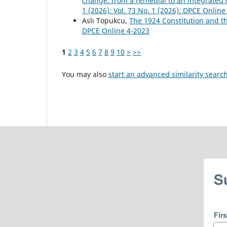
change: from a remedial to an integrate
1 (2026): Vol. 73 No. 1 (2026): DPCE Online
Aslı Topukcu,
The 1924 Constitution and t
DPCE Online 4-2023
1
2
3
4
5
6
7
8
9
10
>
>>
You may also
start an advanced similarity searc