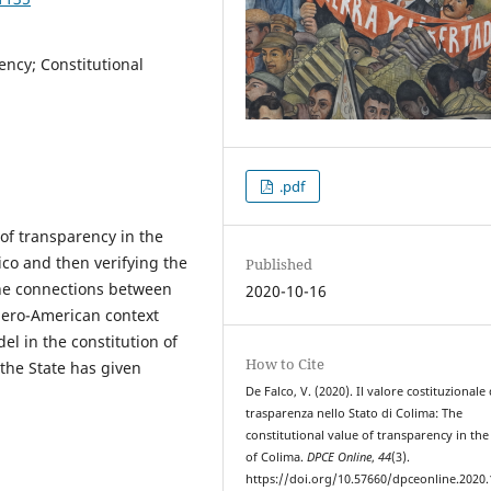
ency; Constitutional
.pdf
 of transparency in the
ico and then verifying the
Published
 the connections between
2020-10-16
bero-American context
l in the constitution of
How to Cite
the State has given
De Falco, V. (2020). Il valore costituzionale 
trasparenza nello Stato di Colima: The
constitutional value of transparency in the
of Colima.
DPCE Online
,
44
(3).
https://doi.org/10.57660/dpceonline.2020