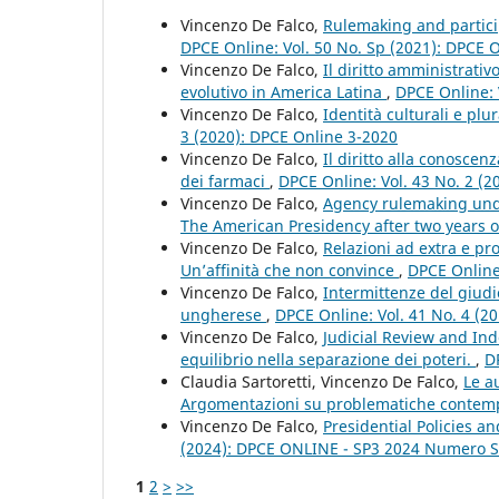
Vincenzo De Falco,
Rulemaking and partici
DPCE Online: Vol. 50 No. Sp (2021): DPCE 
Vincenzo De Falco,
Il diritto amministrati
evolutivo in America Latina
,
DPCE Online: 
Vincenzo De Falco,
Identità culturali e plu
3 (2020): DPCE Online 3-2020
Vincenzo De Falco,
Il diritto alla conoscen
dei farmaci
,
DPCE Online: Vol. 43 No. 2 (
Vincenzo De Falco,
Agency rulemaking und
The American Presidency after two years o
Vincenzo De Falco,
Relazioni ad extra e p
Un’affinità che non convince
,
DPCE Online:
Vincenzo De Falco,
Intermittenze del giudic
ungherese
,
DPCE Online: Vol. 41 No. 4 (2
Vincenzo De Falco,
Judicial Review and In
equilibrio nella separazione dei poteri.
,
D
Claudia Sartoretti, Vincenzo De Falco,
Le a
Argomentazioni su problematiche conte
Vincenzo De Falco,
Presidential Policies a
(2024): DPCE ONLINE - SP3 2024 Numero S
1
2
>
>>