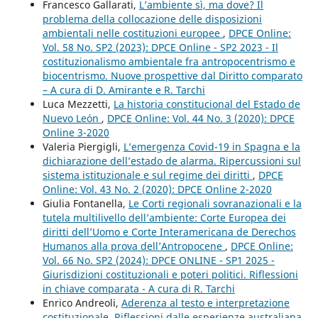
Francesco Gallarati,
L’ambiente sì, ma dove? Il
problema della collocazione delle disposizioni
ambientali nelle costituzioni europee
,
DPCE Online:
Vol. 58 No. SP2 (2023): DPCE Online - SP2 2023 - Il
costituzionalismo ambientale fra antropocentrismo e
biocentrismo. Nuove prospettive dal Diritto comparato
– A cura di D. Amirante e R. Tarchi
Luca Mezzetti,
La historia constitucional del Estado de
Nuevo León
,
DPCE Online: Vol. 44 No. 3 (2020): DPCE
Online 3-2020
Valeria Piergigli,
L’emergenza Covid-19 in Spagna e la
dichiarazione dell’estado de alarma. Ripercussioni sul
sistema istituzionale e sul regime dei diritti
,
DPCE
Online: Vol. 43 No. 2 (2020): DPCE Online 2-2020
Giulia Fontanella,
Le Corti regionali sovranazionali e la
tutela multilivello dell’ambiente: Corte Europea dei
diritti dell’Uomo e Corte Interamericana de Derechos
Humanos alla prova dell’Antropocene
,
DPCE Online:
Vol. 66 No. SP2 (2024): DPCE ONLINE - SP1 2025 -
Giurisdizioni costituzionali e poteri politici. Riflessioni
in chiave comparata - A cura di R. Tarchi
Enrico Andreoli,
Aderenza al testo e interpretazione
costituzionale. Riflessioni dalle esperienze australiana