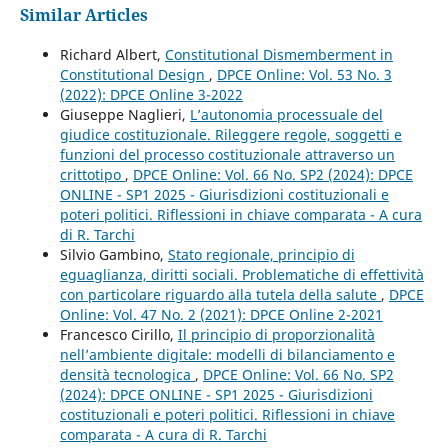
Similar Articles
Richard Albert,
Constitutional Dismemberment in
Constitutional Design
,
DPCE Online: Vol. 53 No. 3
(2022): DPCE Online 3-2022
Giuseppe Naglieri,
L’autonomia processuale del
giudice costituzionale. Rileggere regole, soggetti e
funzioni del processo costituzionale attraverso un
crittotipo
,
DPCE Online: Vol. 66 No. SP2 (2024): DPCE
ONLINE - SP1 2025 - Giurisdizioni costituzionali e
poteri politici. Riflessioni in chiave comparata - A cura
di R. Tarchi
Silvio Gambino,
Stato regionale, principio di
eguaglianza, diritti sociali. Problematiche di effettività
con particolare riguardo alla tutela della salute
,
DPCE
Online: Vol. 47 No. 2 (2021): DPCE Online 2-2021
Francesco Cirillo,
Il principio di proporzionalità
nell’ambiente digitale: modelli di bilanciamento e
densità tecnologica
,
DPCE Online: Vol. 66 No. SP2
(2024): DPCE ONLINE - SP1 2025 - Giurisdizioni
costituzionali e poteri politici. Riflessioni in chiave
comparata - A cura di R. Tarchi