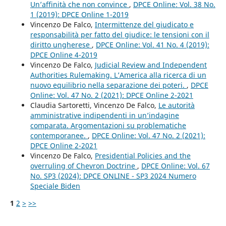
Un’affinità che non convince
,
DPCE Online: Vol. 38 No.
1 (2019): DPCE Online 1-2019
Vincenzo De Falco,
Intermittenze del giudicato e
responsabilità per fatto del giudice: le tensioni con il
diritto ungherese
,
DPCE Online: Vol. 41 No. 4 (2019):
DPCE Online 4-2019
Vincenzo De Falco,
Judicial Review and Independent
Authorities Rulemaking. L’America alla ricerca di un
nuovo equilibrio nella separazione dei poteri.
,
DPCE
Online: Vol. 47 No. 2 (2021): DPCE Online 2-2021
Claudia Sartoretti, Vincenzo De Falco,
Le autorità
amministrative indipendenti in un’indagine
comparata. Argomentazioni su problematiche
contemporanee.
,
DPCE Online: Vol. 47 No. 2 (2021):
DPCE Online 2-2021
Vincenzo De Falco,
Presidential Policies and the
overruling of Chevron Doctrine
,
DPCE Online: Vol. 67
No. SP3 (2024): DPCE ONLINE - SP3 2024 Numero
Speciale Biden
1
2
>
>>