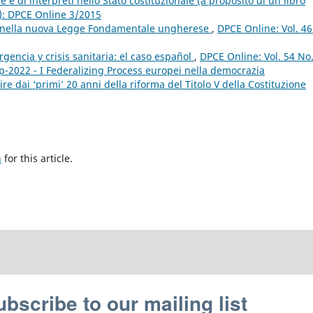
 e di interpreti nello Stato costituzionale (a proposito di un libro
5): DPCE Online 3/2015
e nella nuova Legge Fondamentale ungherese
,
DPCE Online: Vol. 46
encia y crisis sanitaria: el caso español
,
DPCE Online: Vol. 54 No
p-2022 - I Federalizing Process europei nella democrazia
e dai ‘primi’ 20 anni della riforma del Titolo V della Costituzione
h
for this article.