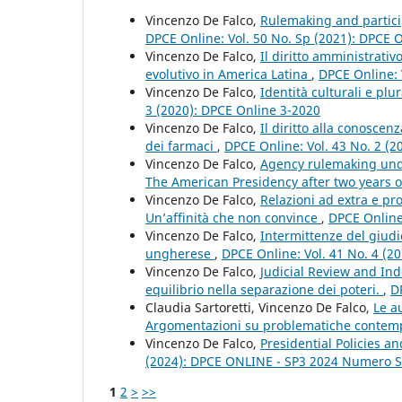
Vincenzo De Falco,
Rulemaking and partici
DPCE Online: Vol. 50 No. Sp (2021): DPCE 
Vincenzo De Falco,
Il diritto amministrati
evolutivo in America Latina
,
DPCE Online: 
Vincenzo De Falco,
Identità culturali e plu
3 (2020): DPCE Online 3-2020
Vincenzo De Falco,
Il diritto alla conoscen
dei farmaci
,
DPCE Online: Vol. 43 No. 2 (
Vincenzo De Falco,
Agency rulemaking und
The American Presidency after two years o
Vincenzo De Falco,
Relazioni ad extra e p
Un’affinità che non convince
,
DPCE Online:
Vincenzo De Falco,
Intermittenze del giudic
ungherese
,
DPCE Online: Vol. 41 No. 4 (2
Vincenzo De Falco,
Judicial Review and In
equilibrio nella separazione dei poteri.
,
D
Claudia Sartoretti, Vincenzo De Falco,
Le a
Argomentazioni su problematiche conte
Vincenzo De Falco,
Presidential Policies a
(2024): DPCE ONLINE - SP3 2024 Numero S
1
2
>
>>