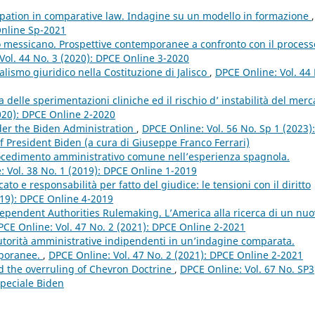
pation in comparative law. Indagine su un modello in formazione
,
Online Sp-2021
vo messicano. Prospettive contemporanee a confronto con il process
Vol. 44 No. 3 (2020): DPCE Online 3-2020
ralismo giuridico nella Costituzione di Jalisco
,
DPCE Online: Vol. 44
za delle sperimentazioni cliniche ed il rischio d’ instabilità del merc
2020): DPCE Online 2-2020
er the Biden Administration
,
DPCE Online: Vol. 56 No. Sp 1 (2023):
f President Biden (a cura di Giuseppe Franco Ferrari)
rocedimento amministrativo comune nell’esperienza spagnola.
 Vol. 38 No. 1 (2019): DPCE Online 1-2019
ato e responsabilità per fatto del giudice: le tensioni con il diritto
019): DPCE Online 4-2019
dependent Authorities Rulemaking. L’America alla ricerca di un nu
PCE Online: Vol. 47 No. 2 (2021): DPCE Online 2-2021
utorità amministrative indipendenti in un’indagine comparata.
mporanee.
,
DPCE Online: Vol. 47 No. 2 (2021): DPCE Online 2-2021
nd the overruling of Chevron Doctrine
,
DPCE Online: Vol. 67 No. SP3
peciale Biden