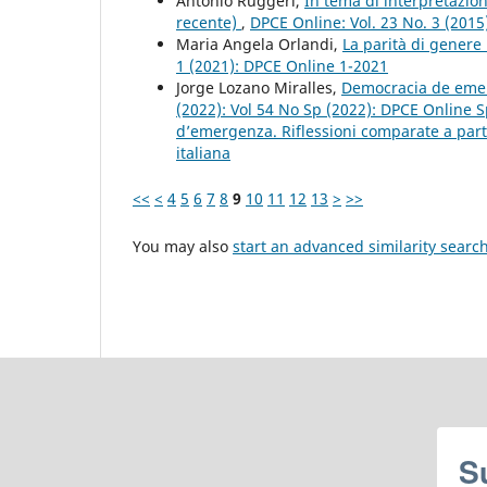
Antonio Ruggeri,
In tema di interpretazione
recente)
,
DPCE Online: Vol. 23 No. 3 (201
Maria Angela Orlandi,
La parità di gener
1 (2021): DPCE Online 1-2021
Jorge Lozano Miralles,
Democracia de emerg
(2022): Vol 54 No Sp (2022): DPCE Online S
d’emergenza. Riflessioni comparate a partir
italiana
<<
<
4
5
6
7
8
9
10
11
12
13
>
>>
You may also
start an advanced similarity searc