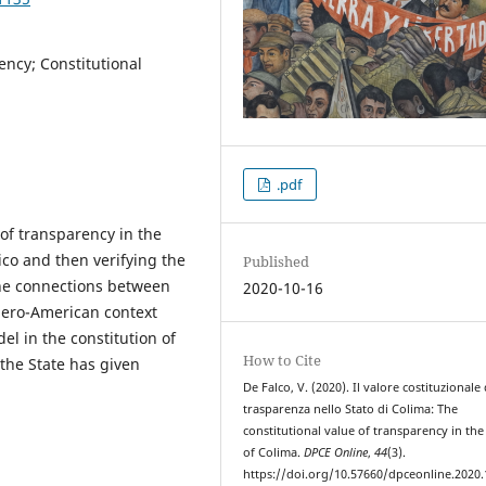
ency; Constitutional
.pdf
 of transparency in the
ico and then verifying the
Published
 the connections between
2020-10-16
bero-American context
l in the constitution of
How to Cite
the State has given
De Falco, V. (2020). Il valore costituzionale 
trasparenza nello Stato di Colima: The
constitutional value of transparency in the
of Colima.
DPCE Online
,
44
(3).
https://doi.org/10.57660/dpceonline.2020