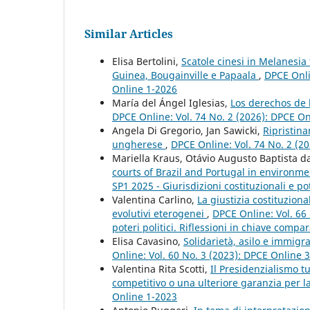
Similar Articles
Elisa Bertolini,
Scatole cinesi in Melanesia
Guinea, Bougainville e Papaala
,
DPCE Onlin
Online 1-2026
María del Ángel Iglesias,
Los derechos de 
DPCE Online: Vol. 74 No. 2 (2026): DPCE O
Angela Di Gregorio, Jan Sawicki,
Ripristina
ungherese
,
DPCE Online: Vol. 74 No. 2 (2
Mariella Kraus, Otávio Augusto Baptista d
courts of Brazil and Portugal in environme
SP1 2025 - Giurisdizioni costituzionali e pot
Valentina Carlino,
La giustizia costituzion
evolutivi eterogenei
,
DPCE Online: Vol. 66 
poteri politici. Riflessioni in chiave compar
Elisa Cavasino,
Solidarietà, asilo e immigr
Online: Vol. 60 No. 3 (2023): DPCE Online 
Valentina Rita Scotti,
Il Presidenzialismo t
competitivo o una ulteriore garanzia per la 
Online 1-2023