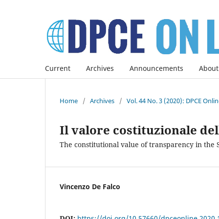
Current
Archives
Announcements
About
Home
/
Archives
/
Vol. 44 No. 3 (2020): DPCE Onli
Il valore costituzionale de
The constitutional value of transparency in the 
Vincenzo De Falco
DOI:
https://doi.org/10.57660/dpceonline.2020.