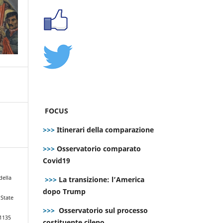
FOCUS
>>>
Itinerari della comparazione
>>>
Osservatorio comparato
Covid19
della
>>>
La transizione: l’America
dopo Trump
 State
>>>
Osservatorio sul processo
.1135
costituente cileno