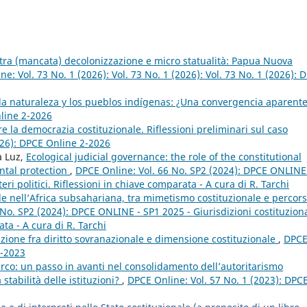
 tra (mancata) decolonizzazione e micro statualità: Papua Nuova
e: Vol. 73 No. 1 (2026): Vol. 73 No. 1 (2026): Vol. 73 No. 1 (2026): 
la naturaleza y los pueblos indígenas: ¿Una convergencia aparent
nline 2-2026
re la democrazia costituzionale. Riflessioni preliminari sul caso
026): DPCE Online 2-2026
a Luz,
Ecological judicial governance: the role of the constitutional
ntal protection
,
DPCE Online: Vol. 66 No. SP2 (2024): DPCE ONLINE
eri politici. Riflessioni in chiave comparata - A cura di R. Tarchi
ale nell’Africa subsahariana, tra mimetismo costituzionale e percors
No. SP2 (2024): DPCE ONLINE - SP1 2025 - Giurisdizioni costituziona
ata - A cura di R. Tarchi
azione fra diritto sovranazionale e dimensione costituzionale
,
DPC
3-2023
urco: un passo in avanti nel consolidamento dell’autoritarismo
stabilità delle istituzioni?
,
DPCE Online: Vol. 57 No. 1 (2023): DPC