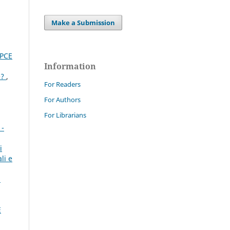
Make a Submission
DPCE
Information
e?
,
For Readers
For Authors
For Librarians
 -
i
li e
E
E