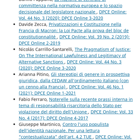
committenza nella normativa europea e lo spazio
decisionale del legislatore nazionale
,
DPCE Online:
Vol. 44 No. 3 (2020): DPCE Online 3-2020
Davide Zecca,
Privatizzazioni e Costituzione nella
Francia di Macron: la Loi Pacte alla prova del bloc de
constitutionnalité
,
DPCE Online: Vol. 39 No. 2 (2019):
DPCE Online 2-2019
Nicolás Carrillo-Santarelli,
The Pragmatism of Justice:
On The International Lawfulness and Legitimacy of
Alternative Sanctions
,
DPCE Online: Vol. 44 No. 3
(2020): DPCE Online 3-2020
Arianna Pitino,
Gli stereotipi di genere in prospettiva
giuridica, dalla CEDAW all’ordinamento italiano (con
un cenno alla Francia)
,
DPCE Online: Vol. 46 No. 1
(2021): DPCE Online 1-2021
Fabio Ferraro,
Noterelle sulla recente prassi interna in
tema di responsabilità risarcitoria dello Stato per
violazione del diritto dell’Unione
,
DPCE Online: Vol. 33
No. 4 (2017): DPCE Online 4-2017
Giuseppe Martinico,
Contro l’uso populista
dell’identità nazionale. Per una lettura
“contestualizzata” dell’art. 4.2 TUE
,
DPCE Online: Vol.