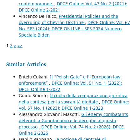
contemporanee.
,
DPCE Online: Vol. 47 No. 2 (2021):
DPCE Online 2-2021
Vincenzo De Falco,
Presidential Policies and the
overruling of Chevron Doctrine
,
DPCE Online: Vol. 67
No. SP3 (2024): DPCE ONLINE - SP3 2024 Numero
Speciale Biden
1
2
>
>>
Similar Articles
Entela Cukani,
Il “Polish Gate” e l’“European law
enforcement”
,
DPCE Online: Vol. 51 No. 1 (2022):
DPCE Online 1-2022
Guido Smorto,
Il ruolo della comparazione giuridica
nella contesa per la sovranità digitale
,
DPCE Online:
Vol. 57 No. 1 (2023): DPCE Online 1-2023
Alessandro Giovanni Masotti,
Gli enemy combatants
detenuti a Guantanamo e le deroghe al giusto
processo
,
DPCE Online: Vol. 74 No. 2 (2026): DPCE
Online 2-2026
Danilo Pappano,
La nozione di centrale di