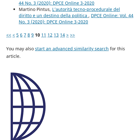
44 No. 3 (2020): DPCE Online 3-2020
Martino Pintus,
L’autorità tecno-procedurale del
diritto e un destino della politica
,
DPCE Online: Vol. 44
No. 3 (2020): DPCE Online 3-2020
<<
<
5
6
7
8
9
10
11
12
13
14
>
>>
You may also
start an advanced similarity search
for this
article.