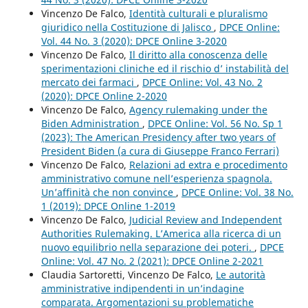
Vincenzo De Falco,
Identità culturali e pluralismo
giuridico nella Costituzione di Jalisco
,
DPCE Online:
Vol. 44 No. 3 (2020): DPCE Online 3-2020
Vincenzo De Falco,
Il diritto alla conoscenza delle
sperimentazioni cliniche ed il rischio d’ instabilità del
mercato dei farmaci
,
DPCE Online: Vol. 43 No. 2
(2020): DPCE Online 2-2020
Vincenzo De Falco,
Agency rulemaking under the
Biden Administration
,
DPCE Online: Vol. 56 No. Sp 1
(2023): The American Presidency after two years of
President Biden (a cura di Giuseppe Franco Ferrari)
Vincenzo De Falco,
Relazioni ad extra e procedimento
amministrativo comune nell’esperienza spagnola.
Un’affinità che non convince
,
DPCE Online: Vol. 38 No.
1 (2019): DPCE Online 1-2019
Vincenzo De Falco,
Judicial Review and Independent
Authorities Rulemaking. L’America alla ricerca di un
nuovo equilibrio nella separazione dei poteri.
,
DPCE
Online: Vol. 47 No. 2 (2021): DPCE Online 2-2021
Claudia Sartoretti, Vincenzo De Falco,
Le autorità
amministrative indipendenti in un’indagine
comparata. Argomentazioni su problematiche