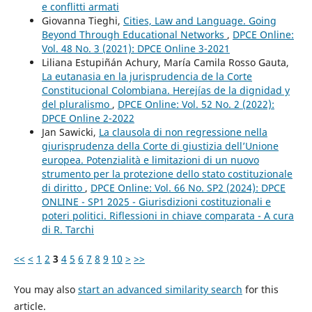
e conflitti armati
Giovanna Tieghi,
Cities, Law and Language. Going
Beyond Through Educational Networks
,
DPCE Online:
Vol. 48 No. 3 (2021): DPCE Online 3-2021
Liliana Estupiñán Achury, María Camila Rosso Gauta,
La eutanasia en la jurisprudencia de la Corte
Constitucional Colombiana. Herejías de la dignidad y
del pluralismo
,
DPCE Online: Vol. 52 No. 2 (2022):
DPCE Online 2-2022
Jan Sawicki,
La clausola di non regressione nella
giurisprudenza della Corte di giustizia dell’Unione
europea. Potenzialità e limitazioni di un nuovo
strumento per la protezione dello stato costituzionale
di diritto
,
DPCE Online: Vol. 66 No. SP2 (2024): DPCE
ONLINE - SP1 2025 - Giurisdizioni costituzionali e
poteri politici. Riflessioni in chiave comparata - A cura
di R. Tarchi
<<
<
1
2
3
4
5
6
7
8
9
10
>
>>
You may also
start an advanced similarity search
for this
article.