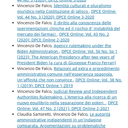
Vincenzo De Falco,
Identità culturali e pluralismo
giuridico nella Costituzione di Jalisco
,
DPCE Online:
Vol. 44 No. 3 (2020): DPCE Online 3-2020
Vincenzo De Falco,
Il diritto alla conoscenza delle
sperimentazioni cliniche ed il rischio d’ instabilità del
mercato dei farmaci
,
DPCE Online: Vol. 43 No. 2
(2020): DPCE Online 2-2020
Vincenzo De Falco,
Agency rulemaking under the
Biden Administration
,
DPCE Online: Vol. 56 No. Sp 1
(2023): The American Presidency after two years of
President Biden (a cura di Giuseppe Franco Ferrari)
Vincenzo De Falco,
Relazioni ad extra e procedimento
amministrativo comune nell’esperienza spagnola.
Un’affinità che non convince
,
DPCE Online: Vol. 38 No.
1 (2019): DPCE Online 1-2019
Vincenzo De Falco,
Judicial Review and Independent
Authorities Rulemaking. L’America alla ricerca di un
nuovo equilibrio nella separazione dei poteri.
,
DPCE
Online: Vol. 47 No. 2 (2021): DPCE Online 2-2021
Claudia Sartoretti, Vincenzo De Falco,
Le autorità
amministrative indipendenti in un’indagine
comparata. Argomentazioni su problematiche