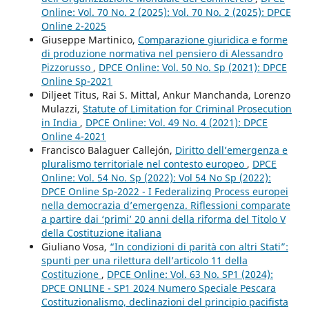
Online: Vol. 70 No. 2 (2025): Vol. 70 No. 2 (2025): DPCE
Online 2-2025
Giuseppe Martinico,
Comparazione giuridica e forme
di produzione normativa nel pensiero di Alessandro
Pizzorusso
,
DPCE Online: Vol. 50 No. Sp (2021): DPCE
Online Sp-2021
Diljeet Titus, Rai S. Mittal, Ankur Manchanda, Lorenzo
Mulazzi,
Statute of Limitation for Criminal Prosecution
in India
,
DPCE Online: Vol. 49 No. 4 (2021): DPCE
Online 4-2021
Francisco Balaguer Callejón,
Diritto dell’emergenza e
pluralismo territoriale nel contesto europeo
,
DPCE
Online: Vol. 54 No. Sp (2022): Vol 54 No Sp (2022):
DPCE Online Sp-2022 - I Federalizing Process europei
nella democrazia d’emergenza. Riflessioni comparate
a partire dai ‘primi’ 20 anni della riforma del Titolo V
della Costituzione italiana
Giuliano Vosa,
“In condizioni di parità con altri Stati”:
spunti per una rilettura dell’articolo 11 della
Costituzione
,
DPCE Online: Vol. 63 No. SP1 (2024):
DPCE ONLINE - SP1 2024 Numero Speciale Pescara
Costituzionalismo, declinazioni del principio pacifista