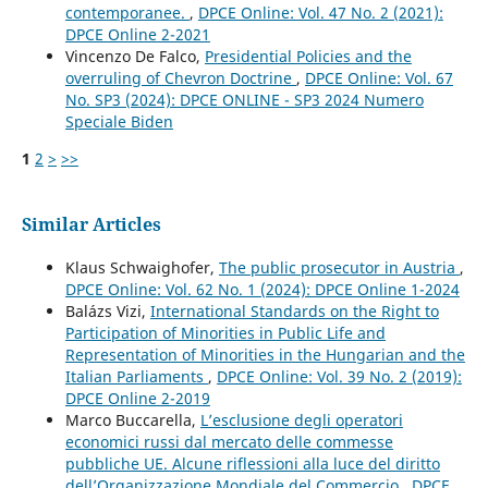
contemporanee.
,
DPCE Online: Vol. 47 No. 2 (2021):
DPCE Online 2-2021
Vincenzo De Falco,
Presidential Policies and the
overruling of Chevron Doctrine
,
DPCE Online: Vol. 67
No. SP3 (2024): DPCE ONLINE - SP3 2024 Numero
Speciale Biden
1
2
>
>>
Similar Articles
Klaus Schwaighofer,
The public prosecutor in Austria
,
DPCE Online: Vol. 62 No. 1 (2024): DPCE Online 1-2024
Balázs Vizi,
International Standards on the Right to
Participation of Minorities in Public Life and
Representation of Minorities in the Hungarian and the
Italian Parliaments
,
DPCE Online: Vol. 39 No. 2 (2019):
DPCE Online 2-2019
Marco Buccarella,
L’esclusione degli operatori
economici russi dal mercato delle commesse
pubbliche UE. Alcune riflessioni alla luce del diritto
dell’Organizzazione Mondiale del Commercio
,
DPCE