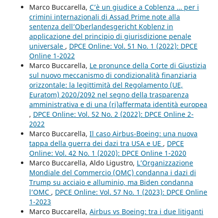
Marco Buccarella,
C’è un giudice a Coblenza … per i
crimini internazionali di Assad Prime note alla
sentenza dell’Oberlandesgericht Koblenz in
applicazione del principio di giurisdizione penale
universale
,
DPCE Online: Vol. 51 No. 1 (2022): DPCE
Online 1-2022
Marco Buccarella,
Le pronunce della Corte di Giustizia
sul nuovo meccanismo di condizionalità finanziaria
orizzontale: la legittimità del Regolamento (UE,
Euratom) 2020/2092 nel segno della trasparenza
amministrativa e di una (ri)affermata identità europea
,
DPCE Online: Vol. 52 No. 2 (2022): DPCE Online 2-
2022
Marco Buccarella,
Il caso Airbus-Boeing: una nuova
tappa della guerra dei dazi tra USA e UE
,
DPCE
Online: Vol. 42 No. 1 (2020): DPCE Online 1-2020
Marco Buccarella, Aldo Ligustro,
L’Organizzazione
Mondiale del Commercio (OMC) condanna i dazi di
Trump su acciaio e alluminio, ma Biden condanna
l’OMC
,
DPCE Online: Vol. 57 No. 1 (2023): DPCE Online
1-2023
Marco Buccarella,
Airbus vs Boeing: tra i due litiganti