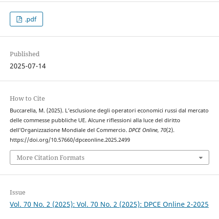
.pdf
Published
2025-07-14
How to Cite
Buccarella, M. (2025). L’esclusione degli operatori economici russi dal mercato
delle commesse pubbliche UE. Alcune riflessioni alla luce del diritto
dell’Organizzazione Mondiale del Commercio.
DPCE Online
,
70
(2).
https://doi.org/10.57660/dpceonline.2025.2499
More Citation Formats
Issue
Vol. 70 No. 2 (2025): Vol. 70 No. 2 (2025): DPCE Online 2-2025