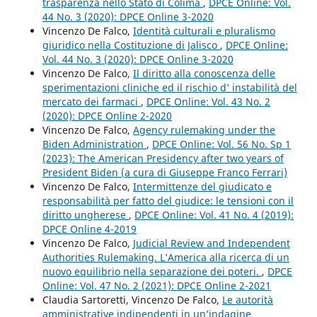
trasparenza nello Stato di Colima
,
DPCE Online: Vol.
44 No. 3 (2020): DPCE Online 3-2020
Vincenzo De Falco,
Identità culturali e pluralismo
giuridico nella Costituzione di Jalisco
,
DPCE Online:
Vol. 44 No. 3 (2020): DPCE Online 3-2020
Vincenzo De Falco,
Il diritto alla conoscenza delle
sperimentazioni cliniche ed il rischio d’ instabilità del
mercato dei farmaci
,
DPCE Online: Vol. 43 No. 2
(2020): DPCE Online 2-2020
Vincenzo De Falco,
Agency rulemaking under the
Biden Administration
,
DPCE Online: Vol. 56 No. Sp 1
(2023): The American Presidency after two years of
President Biden (a cura di Giuseppe Franco Ferrari)
Vincenzo De Falco,
Intermittenze del giudicato e
responsabilità per fatto del giudice: le tensioni con il
diritto ungherese
,
DPCE Online: Vol. 41 No. 4 (2019):
DPCE Online 4-2019
Vincenzo De Falco,
Judicial Review and Independent
Authorities Rulemaking. L’America alla ricerca di un
nuovo equilibrio nella separazione dei poteri.
,
DPCE
Online: Vol. 47 No. 2 (2021): DPCE Online 2-2021
Claudia Sartoretti, Vincenzo De Falco,
Le autorità
amministrative indipendenti in un’indagine