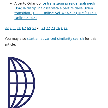
Alberto Orlando,
Le transizioni presidenziali negli
USA: la disciplina osservata a partire dalla Biden
transition
,
DPCE Online: Vol. 47 No. 2 (2021): DPCE
Online 2-2021
<<
<
65
66
67
68
69
70
71
72
73
74
>
>>
You may also
start an advanced similarity search
for this
article.