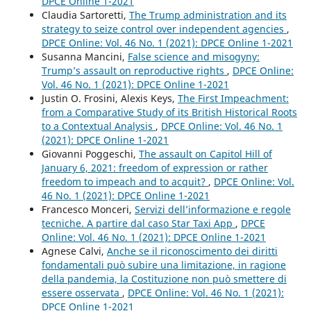
DPCE Online 1-2021
Claudia Sartoretti,
The Trump administration and its
strategy to seize control over independent agencies
,
DPCE Online: Vol. 46 No. 1 (2021): DPCE Online 1-2021
Susanna Mancini,
False science and misogyny:
Trump’s assault on reproductive rights
,
DPCE Online:
Vol. 46 No. 1 (2021): DPCE Online 1-2021
Justin O. Frosini, Alexis Keys,
The First Impeachment:
from a Comparative Study of its British Historical Roots
to a Contextual Analysis
,
DPCE Online: Vol. 46 No. 1
(2021): DPCE Online 1-2021
Giovanni Poggeschi,
The assault on Capitol Hill of
January 6, 2021: freedom of expression or rather
freedom to impeach and to acquit?
,
DPCE Online: Vol.
46 No. 1 (2021): DPCE Online 1-2021
Francesco Monceri,
Servizi dell’informazione e regole
tecniche. A partire dal caso Star Taxi App
,
DPCE
Online: Vol. 46 No. 1 (2021): DPCE Online 1-2021
Agnese Calvi,
Anche se il riconoscimento dei diritti
fondamentali può subire una limitazione, in ragione
della pandemia, la Costituzione non può smettere di
essere osservata
,
DPCE Online: Vol. 46 No. 1 (2021):
DPCE Online 1-2021