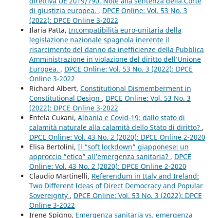
direttiva UE 2019/790. Note alla sentenza della Corte
di giustizia europea.
,
DPCE Online: Vol. 53 No. 3
(2022): DPCE Online 3-2022
Ilaria Patta,
Incompatibilità euro-unitaria della
legislazione nazionale spagnola inerente il
risarcimento del danno da inefficienze della Pubblica
Amministrazione in violazione del diritto dell’Unione
Europea.
,
DPCE Online: Vol. 53 No. 3 (2022): DPCE
Online 3-2022
Richard Albert,
Constitutional Dismemberment in
Constitutional Design
,
DPCE Online: Vol. 53 No. 3
(2022): DPCE Online 3-2022
Entela Cukani,
Albania e Covid-19: dallo stato di
calamità naturale alla calamità dello Stato di diritto?
,
DPCE Online: Vol. 43 No. 2 (2020): DPCE Online 2-2020
Elisa Bertolini,
Il “soft lockdown” giapponese: un
approccio “etico” all’emergenza sanitaria?
,
DPCE
Online: Vol. 43 No. 2 (2020): DPCE Online 2-2020
Claudio Martinelli,
Referendum in Italy and Ireland:
Two Different Ideas of Direct Democracy and Popular
Sovereignty
,
DPCE Online: Vol. 53 No. 3 (2022): DPCE
Online 3-2022
Irene Spigno,
Emergenza sanitaria vs. emergenza