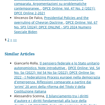
comparata. Argomentazioni su problematiche
contemporanee.
,
DPCE Online: Vol. 47 No. 2 (2021):
DPCE Online 2-2021
Vincenzo De Falco,
Presidential Policies and the
overruling of Chevron Doctrine
,
DPCE Online: Vol. 67
No. SP3 (2024): DPCE ONLINE - SP3 2024 Numero
Speciale Biden
1
2
>
>>
Similar Articles
Giancarlo Rolla,
Il pensiero federale e lo Stato unitario
autonomistico. Note introduttive
,
DPCE Online: Vol. 54
No. Sp (2022): Vol 54 No Sp (2022): DPCE Online Sp-
2022 - I Federalizing Process europei nella democrazia
d’emergenza. Riflessioni comparate a partire dai
‘primi’ 20 anni della riforma del Titolo V della
Costituzione italiana
Alessandro Scenna,
Il bilanciamento tra i diritti
d’autore e i diritti fondamentali alla luce della