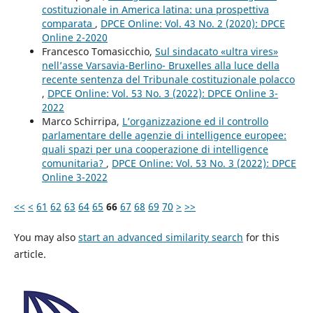
costituzionale in America latina: una prospettiva
comparata
,
DPCE Online: Vol. 43 No. 2 (2020): DPCE
Online 2-2020
Francesco Tomasicchio,
Sul sindacato «ultra vires»
nell’asse Varsavia-Berlino- Bruxelles alla luce della
recente sentenza del Tribunale costituzionale polacco
,
DPCE Online: Vol. 53 No. 3 (2022): DPCE Online 3-
2022
Marco Schirripa,
L’organizzazione ed il controllo
parlamentare delle agenzie di intelligence europee:
quali spazi per una cooperazione di intelligence
comunitaria?
,
DPCE Online: Vol. 53 No. 3 (2022): DPCE
Online 3-2022
<<
<
61
62
63
64
65
66
67
68
69
70
>
>>
You may also
start an advanced similarity search
for this
article.