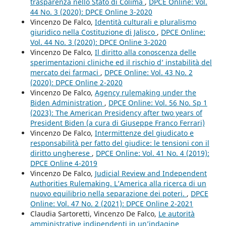
trasparenza nello Stato di Colima
,
DPCE Online: Vol.
44 No. 3 (2020): DPCE Online 3-2020
Vincenzo De Falco,
Identità culturali e pluralismo
giuridico nella Costituzione di Jalisco
,
DPCE Online:
Vol. 44 No. 3 (2020): DPCE Online 3-2020
Vincenzo De Falco,
Il diritto alla conoscenza delle
sperimentazioni cliniche ed il rischio d’ instabilità del
mercato dei farmaci
,
DPCE Online: Vol. 43 No. 2
(2020): DPCE Online 2-2020
Vincenzo De Falco,
Agency rulemaking under the
Biden Administration
,
DPCE Online: Vol. 56 No. Sp 1
(2023): The American Presidency after two years of
President Biden (a cura di Giuseppe Franco Ferrari)
Vincenzo De Falco,
Intermittenze del giudicato e
responsabilità per fatto del giudice: le tensioni con il
diritto ungherese
,
DPCE Online: Vol. 41 No. 4 (2019):
DPCE Online 4-2019
Vincenzo De Falco,
Judicial Review and Independent
Authorities Rulemaking. L’America alla ricerca di un
nuovo equilibrio nella separazione dei poteri.
,
DPCE
Online: Vol. 47 No. 2 (2021): DPCE Online 2-2021
Claudia Sartoretti, Vincenzo De Falco,
Le autorità
amministrative indipendenti in un’indagine