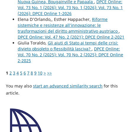
Nuova Guinea, Bougainville e Papaala
,
DPCE Online:
Vol. 73 No. 1 (2026): Vol. 73 No. 1 (2026): Vol. 73 No. 1
(2026): DPCE Online 1-2026
Elena D'Orlando,, Esther Happacher,
Riforme
sistemiche e resistenze all’innovazione: le
trasformazioni del diritto amministrativo austriaco
,
DPCE Online: Vol. 47 No. 2 (2021): DPCE Online 2-2021
Giulia Toraldo,
Gli aiuti di Stato ai tempi delle crisi:
divieto obsoleto o flessibilità lasciva?
,
DPCE Online:
Vol. 70 No. 2 (2025): Vol. 70 No. 2 (2025): DPCE Online
2-2025
1
2
3
4
5
6
7
8
9
10
>
>>
You may also
start an advanced similarity search
for this
article.