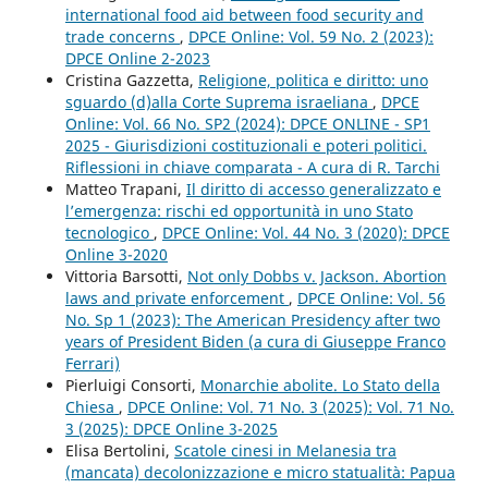
international food aid between food security and
trade concerns
,
DPCE Online: Vol. 59 No. 2 (2023):
DPCE Online 2-2023
Cristina Gazzetta,
Religione, politica e diritto: uno
sguardo (d)alla Corte Suprema israeliana
,
DPCE
Online: Vol. 66 No. SP2 (2024): DPCE ONLINE - SP1
2025 - Giurisdizioni costituzionali e poteri politici.
Riflessioni in chiave comparata - A cura di R. Tarchi
Matteo Trapani,
Il diritto di accesso generalizzato e
l’emergenza: rischi ed opportunità in uno Stato
tecnologico
,
DPCE Online: Vol. 44 No. 3 (2020): DPCE
Online 3-2020
Vittoria Barsotti,
Not only Dobbs v. Jackson. Abortion
laws and private enforcement
,
DPCE Online: Vol. 56
No. Sp 1 (2023): The American Presidency after two
years of President Biden (a cura di Giuseppe Franco
Ferrari)
Pierluigi Consorti,
Monarchie abolite. Lo Stato della
Chiesa
,
DPCE Online: Vol. 71 No. 3 (2025): Vol. 71 No.
3 (2025): DPCE Online 3-2025
Elisa Bertolini,
Scatole cinesi in Melanesia tra
(mancata) decolonizzazione e micro statualità: Papua