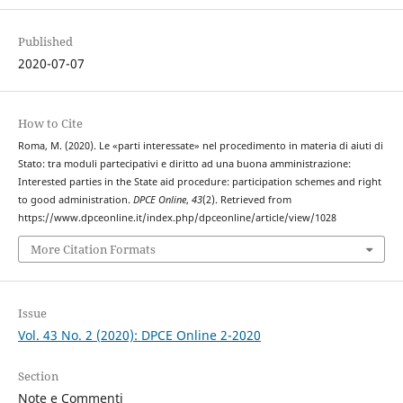
Published
2020-07-07
How to Cite
Roma, M. (2020). Le «parti interessate» nel procedimento in materia di aiuti di
Stato: tra moduli partecipativi e diritto ad una buona amministrazione:
Interested parties in the State aid procedure: participation schemes and right
to good administration.
DPCE Online
,
43
(2). Retrieved from
https://www.dpceonline.it/index.php/dpceonline/article/view/1028
More Citation Formats
Issue
Vol. 43 No. 2 (2020): DPCE Online 2-2020
Section
Note e Commenti