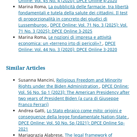
Online: Vol. 45 No. 4 (2020): DPCE Online 4-2020
Marina Roma,
La pubblicità delle farmacie, tra libertà
fondamentali e tutela della salute dei cittadini. Il test
di proporzionalità in concreto dei giudici di
Lussemburgo
,
DPCE Online: Vol. 71 No. 3 (2025): Vol.
71 No. 3 (2025): DPCE Online 3-2025
Marina Roma,
Le nozioni di impresa e attività
economica: un «terreno irto di pericoli»?
,
DPCE
Online: Vol. 44 No. 3 (2020): DPCE Online 3-2020
Similar Articles
Susanna Mancini,
Religious Freedom and Minority
Rights under the Biden Administration
,
DPCE Online:
Vol. 56 No. Sp 1 (2023): The American Presidency after
two years of President Biden (a cura di Giuseppe
Franco Ferrari)
Andrea Gatti,
Lo Stato ebraico come mito: origini e
conseguenze della legge fondamentale Nation-State
,
DPCE Online: Vol. 50 No. Sp (2021): DPCE Online Sp-
2021
Mariagrazia Alabrese,
The legal framework of