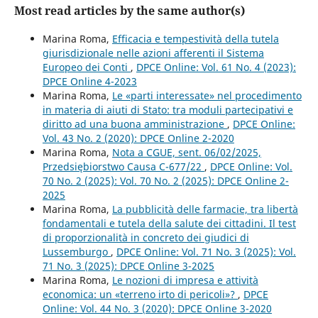
Most read articles by the same author(s)
Marina Roma,
Efficacia e tempestività della tutela
giurisdizionale nelle azioni afferenti il Sistema
Europeo dei Conti
,
DPCE Online: Vol. 61 No. 4 (2023):
DPCE Online 4-2023
Marina Roma,
Le «parti interessate» nel procedimento
in materia di aiuti di Stato: tra moduli partecipativi e
diritto ad una buona amministrazione
,
DPCE Online:
Vol. 43 No. 2 (2020): DPCE Online 2-2020
Marina Roma,
Nota a CGUE, sent. 06/02/2025,
Przedsiębiorstwo Causa C-677/22
,
DPCE Online: Vol.
70 No. 2 (2025): Vol. 70 No. 2 (2025): DPCE Online 2-
2025
Marina Roma,
La pubblicità delle farmacie, tra libertà
fondamentali e tutela della salute dei cittadini. Il test
di proporzionalità in concreto dei giudici di
Lussemburgo
,
DPCE Online: Vol. 71 No. 3 (2025): Vol.
71 No. 3 (2025): DPCE Online 3-2025
Marina Roma,
Le nozioni di impresa e attività
economica: un «terreno irto di pericoli»?
,
DPCE
Online: Vol. 44 No. 3 (2020): DPCE Online 3-2020