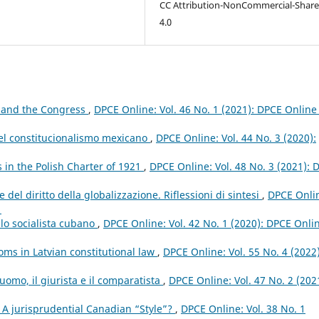
CC Attribution-NonCommercial-Share
4.0
 and the Congress
,
DPCE Online: Vol. 46 No. 1 (2021): DPCE Online
el constitucionalismo mexicano
,
DPCE Online: Vol. 44 No. 3 (2020):
 in the Polish Charter of 1921
,
DPCE Online: Vol. 48 No. 3 (2021): 
 del diritto della globalizzazione. Riflessioni di sintesi
,
DPCE Onli
1
ello socialista cubano
,
DPCE Online: Vol. 42 No. 1 (2020): DPCE Onli
oms in Latvian constitutional law
,
DPCE Online: Vol. 55 No. 4 (2022)
’uomo, il giurista e il comparatista
,
DPCE Online: Vol. 47 No. 2 (202
 A jurisprudential Canadian “Style”?
,
DPCE Online: Vol. 38 No. 1