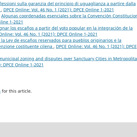
ssioni sulla garanzia del principio di uguaglianza a partire dalla
W
,
DPCE Online: Vol. 46 No. 1 (2021): DPCE Online 1-2021
,
Algunas coordenadas esenciales sobre la Convención Constitucio
nline 1-2021
nar los escaños a partir del voto popular en la integración de la
nline: Vol. 46 No. 1 (2021): DPCE Online 1-2021
”: la Ley de escaños reservados para pueblos originarios e la
enzione costituente cilena
,
DPCE Online: Vol. 46 No. 1 (2021): DPCE
 municipal zoning and disputes over Sanctuary Cities in Metropolit
): DPCE Online 1-2021
h
for this article.