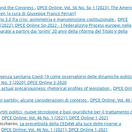
 and the Congress
,
DPCE Online: Vol. 56 No. Sp 1 (2023): The Amer
den (a cura di Giuseppe Franco Ferrari)
smo 3.0 fra crisi, asimmetria e manutenzione costituzionale
,
DPCE
p (2022): DPCE Online Sp-2022 - I Federalizing Process europei nella
ate a partire dai ‘primi’ 20 anni della riforma del Titolo V della
genza sanitaria Covid-19 come osservatorio delle dinamiche politi
4 No. 3 (2020): DPCE Online 3-2020
ctual precariousness: rhetorical profiles of legislation
,
DPCE Onl
i partiti»: alcune considerazioni di contesto
,
DPCE Online: Vol. 46
iti politici, nuove tecnologie e basi giuridiche per il trattamento 
,
DPCE Online: Vol. 46 No. 1 (2021): DPCE Online 1-2021
eccherini,
La precettività della CEDAW alla luce delle riserve a
,
DPCE Online: Vol. 46 No. 1 (2021): DPCE Online 1-2021