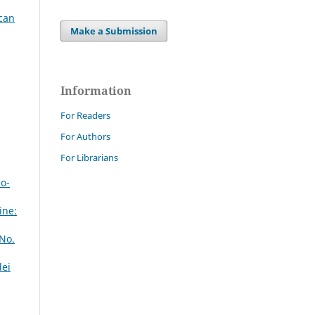
ican
Make a Submission
Information
For Readers
For Authors
For Librarians
co-
ine:
 No.
dei