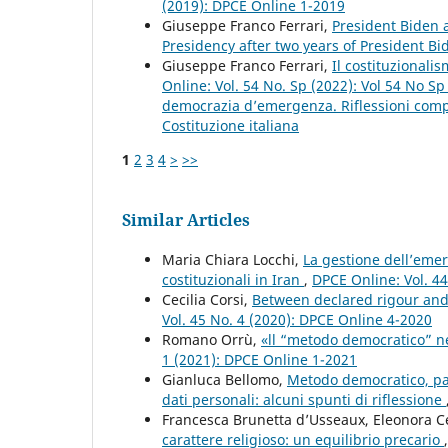
(2019): DPCE Online 1-2019
Giuseppe Franco Ferrari,
President Biden
Presidency after two years of President Bi
Giuseppe Franco Ferrari,
Il costituzionali
Online: Vol. 54 No. Sp (2022): Vol 54 No S
democrazia d’emergenza. Riflessioni compar
Costituzione italiana
1
2
3
4
>
>>
Similar Articles
Maria Chiara Locchi,
La gestione dell’emer
costituzionali in Iran
,
DPCE Online: Vol. 4
Cecilia Corsi,
Between declared rigour and a
Vol. 45 No. 4 (2020): DPCE Online 4-2020
Romano Orrù,
«ll “metodo democratico” ne
1 (2021): DPCE Online 1-2021
Gianluca Bellomo,
Metodo democratico, part
dati personali: alcuni spunti di riflessione
Francesca Brunetta d’Usseaux, Eleonora C
carattere religioso: un equilibrio precario