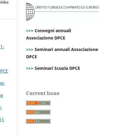
Alike
>>>
Convegni annuali
Associazione DPCE
 1-
>>>
Seminari annuali Associazione
DPCE
>>>
Seminari Scuola DPCE
DPCE
ne:
Current Issue
ne
:
1):