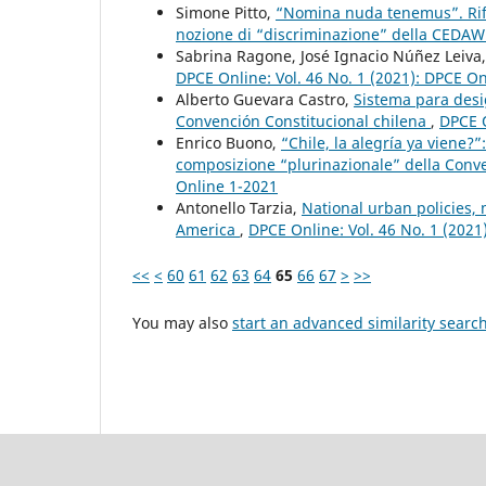
Simone Pitto,
“Nomina nuda tenemus”. Rifle
nozione di “discriminazione” della CEDA
Sabrina Ragone, José Ignacio Núñez Leiva
DPCE Online: Vol. 46 No. 1 (2021): DPCE O
Alberto Guevara Castro,
Sistema para desig
Convención Constitucional chilena
,
DPCE O
Enrico Buono,
“Chile, la alegría ya viene?
composizione “plurinazionale” della Conv
Online 1-2021
Antonello Tarzia,
National urban policies,
America
,
DPCE Online: Vol. 46 No. 1 (2021
<<
<
60
61
62
63
64
65
66
67
>
>>
You may also
start an advanced similarity searc