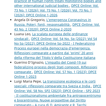
practice of human rights treaty monitoring bodies and
other international judicial bodies
,
DPCE Online: Vol.
73 No. 1 (2026): Vol. 73 No. 1 (2026): Vol. 73 No. 1
(2026): DPCE Online 1-2026
Angela Di Gregorio,
L’emergenza Coronavirus in
Russia. Poteri, fonti, responsabilità
,
DPCE Online: Vol.
43 No. 2 (2020): DPCE Online 2-2020
Luana Leo,
La scalata europea delle ordinanze
sindacali
,
DPCE Online: Vol. 54 No. Sp (2022): Vol 54
No Sp (2022): DPCE Online Sp-2022 - I Federalizing
Process europei nella democrazia d’emergenza.
Riflessioni comparate a partire dai ‘primi’ 20 anni
della riforma del Titolo V della Costituzione italiana
Guerino D'Ignazio,
L’impatto del Covid-19 sui
federalizing process degli Stati composti. Riflessioni
comparate
,
DPCE Online: Vol. 57 No. 1 (2023): DPCE
Online 1-2023
Luigi Maria Pepe,
La transizione ecologica e le corti
speciali: riflessioni comparate tra Svezia e India
,
DPCE
Online: Vol. 58 No. SP2 (2023): DPCE Online - SP2 2023
- Il costituzionalismo ambientale fra antropocentrismo
e biocentrismo. Nuove prospettive dal Diritto
comparato – A cura di D. Amirante e R. Tarchi