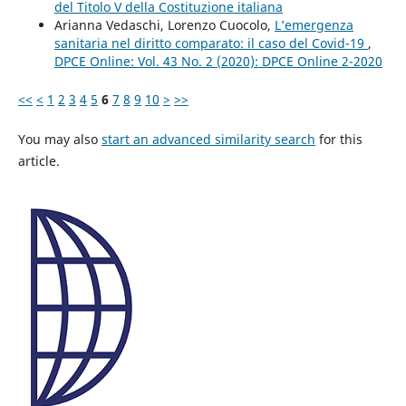
del Titolo V della Costituzione italiana
Arianna Vedaschi, Lorenzo Cuocolo,
L’emergenza
sanitaria nel diritto comparato: il caso del Covid-19
,
DPCE Online: Vol. 43 No. 2 (2020): DPCE Online 2-2020
<<
<
1
2
3
4
5
6
7
8
9
10
>
>>
You may also
start an advanced similarity search
for this
article.