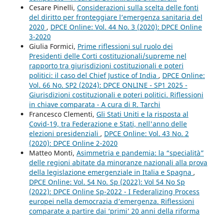
Cesare Pinelli,
Considerazioni sulla scelta delle fonti
del diritto per fronteggiare l’emergenza sanitaria del
2020
,
DPCE Online: Vol. 44 No. 3 (2020): DPCE Online
3-2020
Giulia Formici,
Prime riflessioni sul ruolo dei
Presidenti delle Corti costituzionali/supreme nel
rapporto tra giurisdizioni costituzionali e poteri
politici: il caso del Chief Justice of India
,
DPCE Online:
Vol. 66 No. SP2 (2024): DPCE ONLINE - SP1 2025 -
Giurisdizioni costituzionali e poteri politici. Riflessioni
in chiave comparata - A cura di R. Tarchi
Francesco Clementi,
Gli Stati Uniti e la risposta al
Covid-19, tra Federazione e Stati, nell'anno delle
elezioni presidenziali
,
DPCE Online: Vol. 43 No. 2
(2020): DPCE Online 2-2020
Matteo Monti,
Asimmetria e pandemia: la “specialità”
delle regioni abitate da minoranze nazionali alla prova
della legislazione emergenziale in Italia e Spagna
,
DPCE Online: Vol. 54 No. Sp (2022): Vol 54 No Sp
(2022): DPCE Online Sp-2022 - I Federalizing Process
europei nella democrazia d’emergenza. Riflessioni
comparate a partire dai ‘primi’ 20 anni della riforma