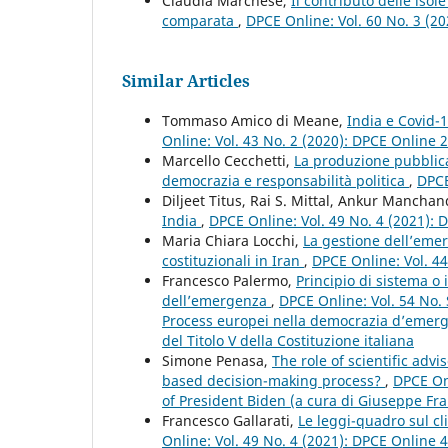
Claudia Marchese,
Il contributo delle isol
comparata
,
DPCE Online: Vol. 60 No. 3 (2
Similar Articles
Tommaso Amico di Meane,
India e Covid-
Online: Vol. 43 No. 2 (2020): DPCE Online 
Marcello Cecchetti,
La produzione pubblica 
democrazia e responsabilità politica
,
DPCE
Diljeet Titus, Rai S. Mittal, Ankur Mancha
India
,
DPCE Online: Vol. 49 No. 4 (2021):
Maria Chiara Locchi,
La gestione dell’emer
costituzionali in Iran
,
DPCE Online: Vol. 4
Francesco Palermo,
Principio di sistema o i
dell’emergenza
,
DPCE Online: Vol. 54 No. 
Process europei nella democrazia d’emergen
del Titolo V della Costituzione italiana
Simone Penasa,
The role of scientific adv
based decision-making process?
,
DPCE Onl
of President Biden (a cura di Giuseppe Fra
Francesco Gallarati,
Le leggi-quadro sul c
Online: Vol. 49 No. 4 (2021): DPCE Online 