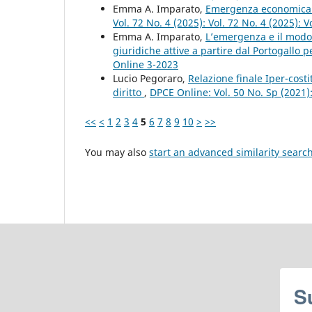
Emma A. Imparato,
Emergenza economica e
Vol. 72 No. 4 (2025): Vol. 72 No. 4 (2025): 
Emma A. Imparato,
L’emergenza e il modo 
giuridiche attive a partire dal Portogallo p
Online 3-2023
Lucio Pegoraro,
Relazione finale Iper-costi
diritto
,
DPCE Online: Vol. 50 No. Sp (2021
<<
<
1
2
3
4
5
6
7
8
9
10
>
>>
You may also
start an advanced similarity searc