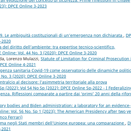
e all’evoluzione del concetto di sicurezza. Prime riflessioni in chiave
023): DPCE Online 3-2023
19. Le ambiguità costituzionali di un’emergenza non dichiarata
,
DP
2-2020
del diritto dell’ambiente: tra expertise tecnico-scientifico,
 Online: Vol. 44 No. 3 (2020): DPCE Online 3-2020
nda, Lorenzo Mulazzi,
Statute of Limitation for Criminal Prosecution 
 DPCE Online 4-2021
genza sanitaria Covid-19 come osservatorio delle dinamiche politi
4 No. 3 (2020): DPCE Online 3-2020
ntralcio al decisore: l’asimmetria territoriale alla prova
Sp (2022): Vol 54 No Sp (2022): DPCE Online Sp-2022 - I Federalizin
za. Riflessioni comparate a partire dai ‘primi’ 20 anni della rifo
isory bodies and Biden administration: a laboratory for an evidence-
ine: Vol. 56 No. Sp 1 (2023): The American Presidency after two y
nco Ferrari)
lima negli Stati membri dell’Unione europea: una comparazione
,
D
4-2021