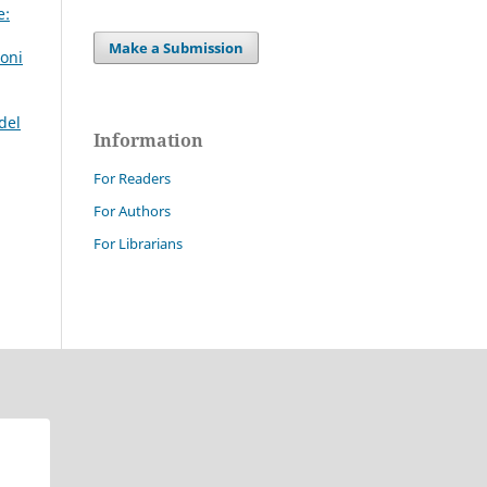
e:
Make a Submission
ioni
del
Information
For Readers
For Authors
For Librarians