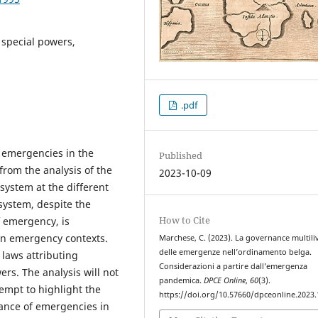
 special powers,
.pdf
f emergencies in the
Published
from the analysis of the
2023-10-09
system at the different
system, despite the
How to Cite
f emergency, is
 in emergency contexts.
Marchese, C. (2023). La governance multili
delle emergenze nell’ordinamento belga.
 laws attributing
Considerazioni a partire dall’emergenza
ers. The analysis will not
pandemica.
DPCE Online
,
60
(3).
ttempt to highlight the
https://doi.org/10.57660/dpceonline.2023
ance of emergencies in