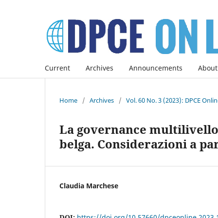
Current
Archives
Announcements
About
Home
/
Archives
/
Vol. 60 No. 3 (2023): DPCE Onli
La governance multilivell
belga. Considerazioni a p
Claudia Marchese
DOI:
https://doi.org/10.57660/dpceonline.2023.