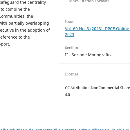
More Citation Formats
safeguard the centrality
 to combine the
 Communities, the
Issue
with partially overlapping
Vol. 60 No. 3 (2023): DPCE Online
ecutive in the adoption of
2023
reference to the
pport.
Section
II - Sezione Monografica
License
CC Attribution-NonCommercial-Share
4.0