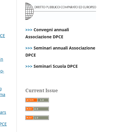
>>>
Convegni annuali
CE
Associazione DPCE
>>>
Seminari annuali Associazione
DPCE
in
>>>
Seminari Scuola DPCE
co-
g
Current Issue
rma
ears
PCE