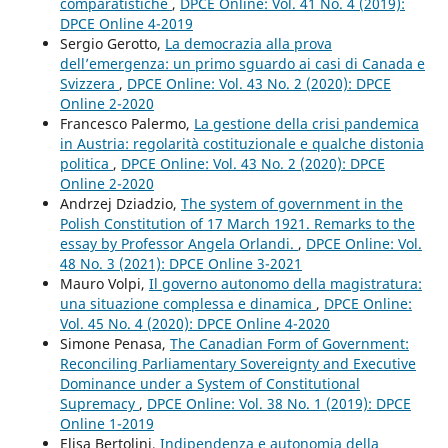
comparatistiche
,
DPCE Online: Vol. 41 No. 4 (2019):
DPCE Online 4-2019
Sergio Gerotto,
La democrazia alla prova
dell’emergenza: un primo sguardo ai casi di Canada e
Svizzera
,
DPCE Online: Vol. 43 No. 2 (2020): DPCE
Online 2-2020
Francesco Palermo,
La gestione della crisi pandemica
in Austria: regolarità costituzionale e qualche distonia
politica
,
DPCE Online: Vol. 43 No. 2 (2020): DPCE
Online 2-2020
Andrzej Dziadzio,
The system of government in the
Polish Constitution of 17 March 1921. Remarks to the
essay by Professor Angela Orlandi.
,
DPCE Online: Vol.
48 No. 3 (2021): DPCE Online 3-2021
Mauro Volpi,
Il governo autonomo della magistratura:
una situazione complessa e dinamica
,
DPCE Online:
Vol. 45 No. 4 (2020): DPCE Online 4-2020
Simone Penasa,
The Canadian Form of Government:
Reconciling Parliamentary Sovereignty and Executive
Dominance under a System of Constitutional
Supremacy
,
DPCE Online: Vol. 38 No. 1 (2019): DPCE
Online 1-2019
Elisa Bertolini,
Indipendenza e autonomia della