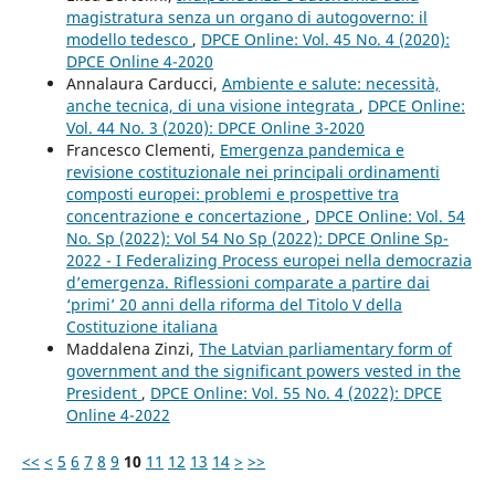
magistratura senza un organo di autogoverno: il
modello tedesco
,
DPCE Online: Vol. 45 No. 4 (2020):
DPCE Online 4-2020
Annalaura Carducci,
Ambiente e salute: necessità,
anche tecnica, di una visione integrata
,
DPCE Online:
Vol. 44 No. 3 (2020): DPCE Online 3-2020
Francesco Clementi,
Emergenza pandemica e
revisione costituzionale nei principali ordinamenti
composti europei: problemi e prospettive tra
concentrazione e concertazione
,
DPCE Online: Vol. 54
No. Sp (2022): Vol 54 No Sp (2022): DPCE Online Sp-
2022 - I Federalizing Process europei nella democrazia
d’emergenza. Riflessioni comparate a partire dai
‘primi’ 20 anni della riforma del Titolo V della
Costituzione italiana
Maddalena Zinzi,
The Latvian parliamentary form of
government and the significant powers vested in the
President
,
DPCE Online: Vol. 55 No. 4 (2022): DPCE
Online 4-2022
<<
<
5
6
7
8
9
10
11
12
13
14
>
>>