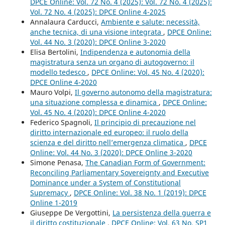
DPCE Online: Vol. 72 No. 4 (2025): Vol. 72 No. 4 (2025):
Vol. 72 No. 4 (2025): DPCE Online 4-2025
Annalaura Carducci,
Ambiente e salute: necessità,
anche tecnica, di una visione integrata
,
DPCE Online:
Vol. 44 No. 3 (2020): DPCE Online 3-2020
Elisa Bertolini,
Indipendenza e autonomia della
magistratura senza un organo di autogoverno: il
modello tedesco
,
DPCE Online: Vol. 45 No. 4 (2020):
DPCE Online 4-2020
Mauro Volpi,
Il governo autonomo della magistratura:
una situazione complessa e dinamica
,
DPCE Online:
Vol. 45 No. 4 (2020): DPCE Online 4-2020
Federico Spagnoli,
Il principio di precauzione nel
diritto internazionale ed europeo: il ruolo della
scienza e del diritto nell’emergenza climatica
,
DPCE
Online: Vol. 44 No. 3 (2020): DPCE Online 3-2020
Simone Penasa,
The Canadian Form of Government:
Reconciling Parliamentary Sovereignty and Executive
Dominance under a System of Constitutional
Supremacy
,
DPCE Online: Vol. 38 No. 1 (2019): DPCE
Online 1-2019
Giuseppe De Vergottini,
La persistenza della guerra e
il diritto costituzionale
,
DPCE Online: Vol. 63 No. SP1