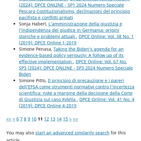
(2024): DPCE ONLINE - SP1 2024 Numero Speciale
Pescara Costituzionalismo, declinazioni del principio
pacifista e conflitti armati
Sonja Haberl,
L’amministrazione della giustizia e
l’indipendenza del giudice in Germania: origini
storiche e problemi attuali
,
DPCE Online: Vol. 38 No. 1
(2019): DPCE Online 1-2019
Simone Penasa,
Taking the Biden’s agenda for an
evidence-based policy seriously: A follow up of its
effective implementation
,
DPCE Online: Vol. 67 No.
SP3 (2024): DPCE ONLINE - SP3 2024 Numero Speciale
Biden
Simone Pitto,
Il principio di precauzione e i pareri
dell’EFSA come strumenti normativi contro l’incertezza
scientifica: note a margine della decisione della Corte
di Giustizia sul caso Xylella
,
DPCE Online: Vol. 41 No. 4
(2019): DPCE Online 4-2019
<<
<
6
7
8
9
10
11
12
13
14
15
>
>>
You may also
start an advanced similarity search
for this
article.