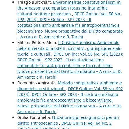
Thiago Burckhart,
Environmental constitutionalism in
the Amazon: a comparison focusing intangible
cultural heritage protection
,
DPCE Online: Vol. 58 No.
SP2 (2023): DPCE Online - SP2 2023 - Il
costituzionalismo ambientale fra antropocentrismo e
biocentrismo. Nuove prospettive dal Diritto comparato
– A cura di D. Amirante e R. Tarchi
Milena Petters Melo,
Il Costituzionalismo Ambientale
nella diversità di modelli normativi, giurisprudenziali,
teorici e culturali
,
DPCE Online: Vol. 58 No. SP2 (2023):
DPCE Online - SP2 2023 - Il costituzionalismo
ambientale fra antropocentrismo e biocentrismo.
Nuove prospettive dal Diritto comparato – A cura di D.
Amirante e R. Tarchi
Domenico Amirante,
Metodo comparativo, ambiente e
dinamiche costituzionali
,
DPCE Online: Vol. 58 No. SP2
(2023): DPCE Online - SP2 2023 - Il costituzionalismo
ambientale fra antropocentrismo e biocentrismo.
Nuove prospettive dal Diritto comparato – A cura di D.
Amirante e R. Tarchi
Giulia Fontanella,
Nuovi principi eco-giuridici per un
diritto antropocenico
,
DPCE Online: Vol. 64 No. 2
(2024): DPCE Online 2-2024