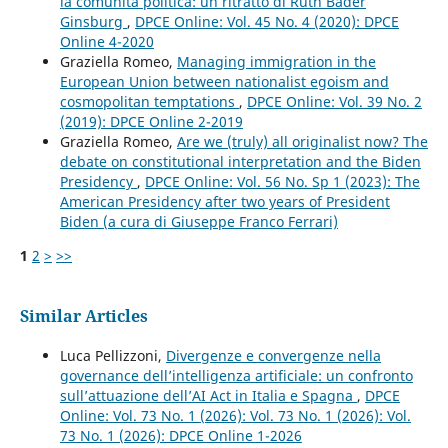
la comunità politica: un ritratto di Ruth Bader
Ginsburg
,
DPCE Online: Vol. 45 No. 4 (2020): DPCE
Online 4-2020
Graziella Romeo,
Managing immigration in the
European Union between nationalist egoism and
cosmopolitan temptations
,
DPCE Online: Vol. 39 No. 2
(2019): DPCE Online 2-2019
Graziella Romeo,
Are we (truly) all originalist now? The
debate on constitutional interpretation and the Biden
Presidency
,
DPCE Online: Vol. 56 No. Sp 1 (2023): The
American Presidency after two years of President
Biden (a cura di Giuseppe Franco Ferrari)
1
2
>
>>
Similar Articles
Luca Pellizzoni,
Divergenze e convergenze nella
governance dell’intelligenza artificiale: un confronto
sull’attuazione dell’AI Act in Italia e Spagna
,
DPCE
Online: Vol. 73 No. 1 (2026): Vol. 73 No. 1 (2026): Vol.
73 No. 1 (2026): DPCE Online 1-2026