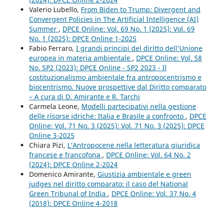
Valerio Lubello,
From Biden to Trump: Divergent and
Convergent Policies in The Artificial Intelligence (AI)
Summer
,
DPCE Online: Vol. 69 No. 1 (2025): Vol. 69
No. 1 (2025): DPCE Online 1-2025
Fabio Ferraro,
I grandi principi del diritto dell’Unione
europea in materia ambientale
,
DPCE Online: Vol. 58
No. SP2 (2023): DPCE Online - SP2 2023 - Il
costituzionalismo ambientale fra antropocentrismo e
biocentrismo. Nuove prospettive dal Diritto comparato
– A cura di D. Amirante e R. Tarchi
Carmela Leone,
Modelli partecipativi nella gestione
delle risorse idriche: Italia e Brasile a confronto
,
DPCE
Online: Vol. 71 No. 3 (2025): Vol. 71 No. 3 (2025): DPCE
Online 3-2025
Chiara Pizi,
L’Antropocene nella letteratura giuridica
francese e francofona
,
DPCE Online: Vol. 64 No. 2
(2024): DPCE Online 2-2024
Domenico Amirante,
Giustizia ambientale e green
judges nel diritto comparato: il caso del National
Green Tribunal of India
,
DPCE Online: Vol. 37 No. 4
(2018): DPCE Online 4-2018