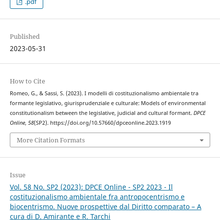
.pdf
Published
2023-05-31
How to Cite
Romeo, G., & Sassi, S. (2023). I modelli di costituzionalismo ambientale tra
formante legislativo, giurisprudenziale e culturale: Models of environmental
constitutionalism between the legislative, judicial and cultural formant.
DPCE
Online
,
58
(SP2). https://doi.org/10.57660/dpceonline.2023.1919
More Citation Formats
Issue
Vol. 58 No. SP2 (2023): DPCE Online - SP2 2023 - Il
costituzionalismo ambientale fra antropocentrismo e
biocentrismo. Nuove prospettive dal Diritto comparato – A
cura di D. Amirante e R. Tarchi