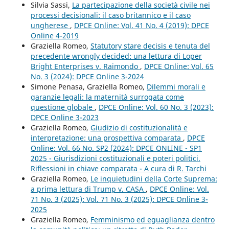
Silvia Sassi,
La partecipazione della società civile nei
processi decisionali: il caso britannico e il caso
ungherese
,
DPCE Online: Vol. 41 No. 4 (2019): DPCE
Online 4-2019
Graziella Romeo,
Statutory stare decisis e tenuta del
precedente wrongly decided: una lettura di Loper
Bright Enterprises v. Raimondo
,
DPCE Online: Vol. 65
No. 3 (2024): DPCE Online 3-2024
Simone Penasa, Graziella Romeo,
Dilemmi morali e
garanzie legali: la maternità surrogata come
questione globale
,
DPCE Online: Vol. 60 No. 3 (2023):
DPCE Online 3-2023
Graziella Romeo,
Giudizio di costituzionalità e
interpretazione: una prospettiva comparata
,
DPCE
Online: Vol. 66 No. SP2 (2024): DPCE ONLINE - SP1
2025 - Giurisdizioni costituzionali e poteri politici.
Riflessioni in chiave comparata - A cura di R. Tarchi
Graziella Romeo,
Le inquietudini della Corte Suprema:
a prima lettura di Trump v. CASA
,
DPCE Online: Vol.
71 No. 3 (2025): Vol. 71 No. 3 (2025): DPCE Online 3-
2025
Graziella Romeo,
Femminismo ed eguaglianza dentro