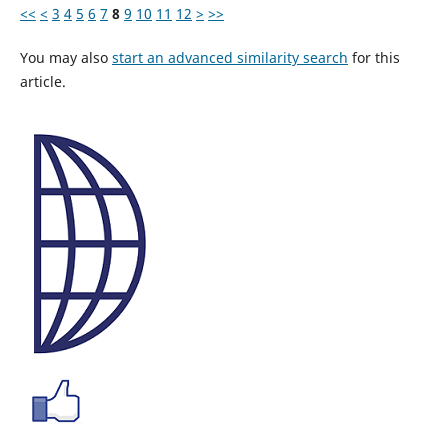
<<
<
3
4
5
6
7
8
9
10
11
12
>
>>
You may also
start an advanced similarity search
for this
article.