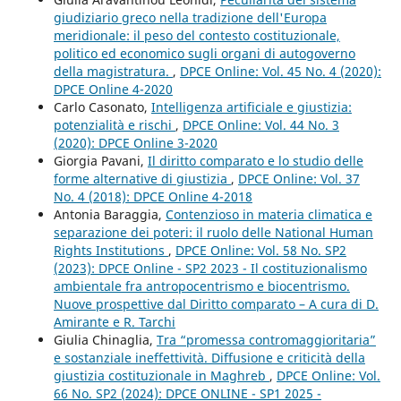
giudiziario greco nella tradizione dell'Europa
meridionale: il peso del contesto costituzionale,
politico ed economico sugli organi di autogoverno
della magistratura.
,
DPCE Online: Vol. 45 No. 4 (2020):
DPCE Online 4-2020
Carlo Casonato,
Intelligenza artificiale e giustizia:
potenzialità e rischi
,
DPCE Online: Vol. 44 No. 3
(2020): DPCE Online 3-2020
Giorgia Pavani,
Il diritto comparato e lo studio delle
forme alternative di giustizia
,
DPCE Online: Vol. 37
No. 4 (2018): DPCE Online 4-2018
Antonia Baraggia,
Contenzioso in materia climatica e
separazione dei poteri: il ruolo delle National Human
Rights Institutions
,
DPCE Online: Vol. 58 No. SP2
(2023): DPCE Online - SP2 2023 - Il costituzionalismo
ambientale fra antropocentrismo e biocentrismo.
Nuove prospettive dal Diritto comparato – A cura di D.
Amirante e R. Tarchi
Giulia Chinaglia,
Tra “promessa contromaggioritaria”
e sostanziale ineffettività. Diffusione e criticità della
giustizia costituzionale in Maghreb
,
DPCE Online: Vol.
66 No. SP2 (2024): DPCE ONLINE - SP1 2025 -