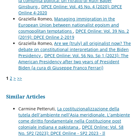
la comunità politica: un ritratto di Ruth Bader
Ginsburg
,
DPCE Online: Vol. 45 No. 4 (2020): DPCE
Online 4-2020
Graziella Romeo,
Managing immigration in the
European Union between nationalist egoism and
cosmopolitan temptations
,
DPCE Online: Vol. 39 No. 2
(2019): DPCE Online 2-2019
Graziella Romeo,
Are we (truly) all originalist now? The
debate on constitutional interpretation and the Biden
Presidency
,
DPCE Online: Vol. 56 No. Sp 1 (2023): The
American Presidency after two years of President
Biden (a cura di Giuseppe Franco Ferrari)
1
2
>
>>
Similar Articles
Carmine Petteruti,
La costituzionalizzazione della
tutela dell’ambiente nell’Asia meridionale. L’ambiente
come diritto fondamentale nella Costituzione post
coloniale indiana e pakistana
,
DPCE Online: Vol. 58
No. SP2 (2023): DPCE Online - SP2 2023 - Il