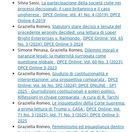
Silvia Sassi,
La partecipazione della società civile nei
processi decisionali: il caso britannico e il caso
ungherese
,
DPCE Online: Vol. 41 No. 4 (2019): DPCE
Online 4-2019
Graziella Romeo,
Statutory stare decisis e tenuta del
precedente wrongly decided: una lettura di Loper
Bright Enterprises v. Raimondo
,
DPCE Online: Vol. 65
No. 3 (2024): DPCE Online 3-2024
Simone Penasa, Graziella Romeo,
Dilemmi morali e
garanzie legali: la maternità surrogata come
questione globale
,
DPCE Online: Vol. 60 No. 3 (2023):
DPCE Online 3-2023
Graziella Romeo,
Giudizio di costituzionalità e
interpretazione: una prospettiva comparata
,
DPCE
Online: Vol. 66 No. SP2 (2024): DPCE ONLINE - SP1
2025 - Giurisdizioni costituzionali e poteri politici.
Riflessioni in chiave comparata - A cura di R. Tarchi
Graziella Romeo,
Le inquietudini della Corte Suprema:
a prima lettura di Trump v. CASA
,
DPCE Online: Vol.
71 No. 3 (2025): Vol. 71 No. 3 (2025): DPCE Online 3-
2025
Graziella Romeo,
Femminismo ed eguaglianza dentro