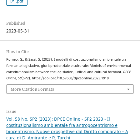
.pdf
Published
2023-05-31
How to Cite
Romeo, G., & Sassi, S. (2023). I modelli di costituzionalismo ambientale tra
formante legislativo, giurisprudenziale e culturale: Models of environmental
constitutionalism between the legislative, judicial and cultural formant.
DPCE
Online
,
58
(SP2). https://doi.org/10.57660/dpceonline.2023.1919
More Citation Formats
Issue
Vol. 58 No. SP2 (2023): DPCE Online - SP2 2023 - Il
costituzionalismo ambientale fra antropocentrismo e
biocentrismo. Nuove prospettive dal Diritto comparato – A
cura di D. Amirante e R. Tarchi