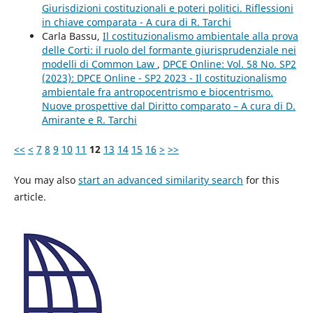
Giurisdizioni costituzionali e poteri politici. Riflessioni
in chiave comparata - A cura di R. Tarchi
Carla Bassu,
Il costituzionalismo ambientale alla prova
delle Corti: il ruolo del formante giurisprudenziale nei
modelli di Common Law
,
DPCE Online: Vol. 58 No. SP2
(2023): DPCE Online - SP2 2023 - Il costituzionalismo
ambientale fra antropocentrismo e biocentrismo.
Nuove prospettive dal Diritto comparato – A cura di D.
Amirante e R. Tarchi
<<
<
7
8
9
10
11
12
13
14
15
16
>
>>
You may also
start an advanced similarity search
for this
article.