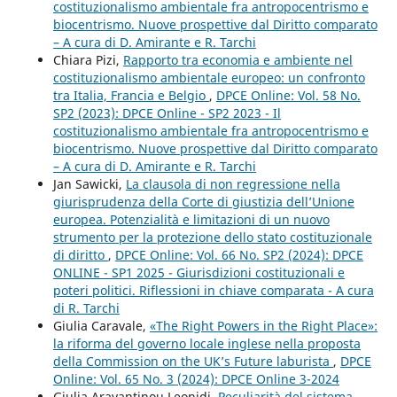
costituzionalismo ambientale fra antropocentrismo e
biocentrismo. Nuove prospettive dal Diritto comparato
– A cura di D. Amirante e R. Tarchi
Chiara Pizi,
Rapporto tra economia e ambiente nel
costituzionalismo ambientale europeo: un confronto
tra Italia, Francia e Belgio
,
DPCE Online: Vol. 58 No.
SP2 (2023): DPCE Online - SP2 2023 - Il
costituzionalismo ambientale fra antropocentrismo e
biocentrismo. Nuove prospettive dal Diritto comparato
– A cura di D. Amirante e R. Tarchi
Jan Sawicki,
La clausola di non regressione nella
giurisprudenza della Corte di giustizia dell’Unione
europea. Potenzialità e limitazioni di un nuovo
strumento per la protezione dello stato costituzionale
di diritto
,
DPCE Online: Vol. 66 No. SP2 (2024): DPCE
ONLINE - SP1 2025 - Giurisdizioni costituzionali e
poteri politici. Riflessioni in chiave comparata - A cura
di R. Tarchi
Giulia Caravale,
«The Right Powers in the Right Place»:
la riforma del governo locale inglese nella proposta
della Commission on the UK’s Future laburista
,
DPCE
Online: Vol. 65 No. 3 (2024): DPCE Online 3-2024
Giulia Aravantinou Leonidi,
Peculiarità del sistema