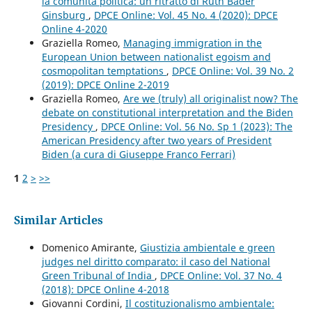
la comunità politica: un ritratto di Ruth Bader
Ginsburg
,
DPCE Online: Vol. 45 No. 4 (2020): DPCE
Online 4-2020
Graziella Romeo,
Managing immigration in the
European Union between nationalist egoism and
cosmopolitan temptations
,
DPCE Online: Vol. 39 No. 2
(2019): DPCE Online 2-2019
Graziella Romeo,
Are we (truly) all originalist now? The
debate on constitutional interpretation and the Biden
Presidency
,
DPCE Online: Vol. 56 No. Sp 1 (2023): The
American Presidency after two years of President
Biden (a cura di Giuseppe Franco Ferrari)
1
2
>
>>
Similar Articles
Domenico Amirante,
Giustizia ambientale e green
judges nel diritto comparato: il caso del National
Green Tribunal of India
,
DPCE Online: Vol. 37 No. 4
(2018): DPCE Online 4-2018
Giovanni Cordini,
Il costituzionalismo ambientale: