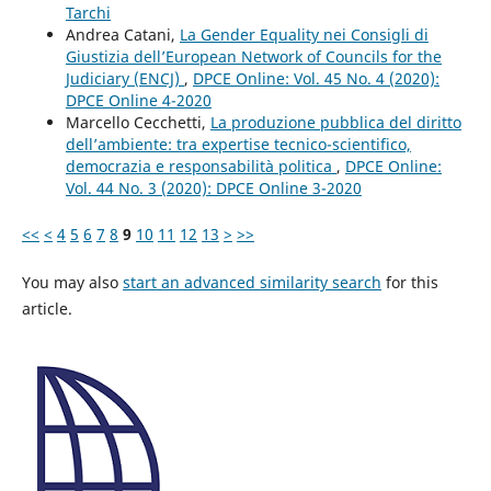
Tarchi
Andrea Catani,
La Gender Equality nei Consigli di
Giustizia dell’European Network of Councils for the
Judiciary (ENCJ)
,
DPCE Online: Vol. 45 No. 4 (2020):
DPCE Online 4-2020
Marcello Cecchetti,
La produzione pubblica del diritto
dell’ambiente: tra expertise tecnico-scientifico,
democrazia e responsabilità politica
,
DPCE Online:
Vol. 44 No. 3 (2020): DPCE Online 3-2020
<<
<
4
5
6
7
8
9
10
11
12
13
>
>>
You may also
start an advanced similarity search
for this
article.