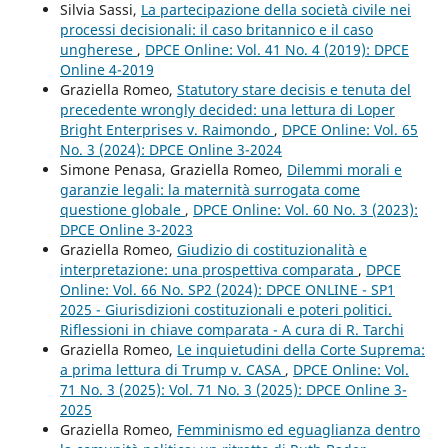
Silvia Sassi,
La partecipazione della società civile nei
processi decisionali: il caso britannico e il caso
ungherese
,
DPCE Online: Vol. 41 No. 4 (2019): DPCE
Online 4-2019
Graziella Romeo,
Statutory stare decisis e tenuta del
precedente wrongly decided: una lettura di Loper
Bright Enterprises v. Raimondo
,
DPCE Online: Vol. 65
No. 3 (2024): DPCE Online 3-2024
Simone Penasa, Graziella Romeo,
Dilemmi morali e
garanzie legali: la maternità surrogata come
questione globale
,
DPCE Online: Vol. 60 No. 3 (2023):
DPCE Online 3-2023
Graziella Romeo,
Giudizio di costituzionalità e
interpretazione: una prospettiva comparata
,
DPCE
Online: Vol. 66 No. SP2 (2024): DPCE ONLINE - SP1
2025 - Giurisdizioni costituzionali e poteri politici.
Riflessioni in chiave comparata - A cura di R. Tarchi
Graziella Romeo,
Le inquietudini della Corte Suprema:
a prima lettura di Trump v. CASA
,
DPCE Online: Vol.
71 No. 3 (2025): Vol. 71 No. 3 (2025): DPCE Online 3-
2025
Graziella Romeo,
Femminismo ed eguaglianza dentro