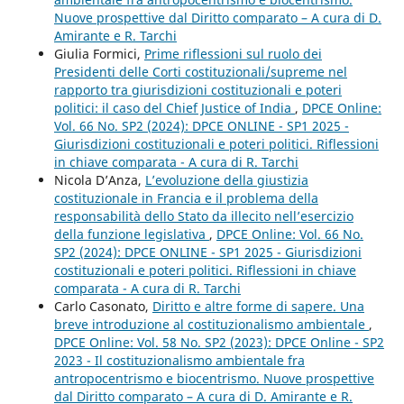
Nuove prospettive dal Diritto comparato – A cura di D.
Amirante e R. Tarchi
Giulia Formici,
Prime riflessioni sul ruolo dei
Presidenti delle Corti costituzionali/supreme nel
rapporto tra giurisdizioni costituzionali e poteri
politici: il caso del Chief Justice of India
,
DPCE Online:
Vol. 66 No. SP2 (2024): DPCE ONLINE - SP1 2025 -
Giurisdizioni costituzionali e poteri politici. Riflessioni
in chiave comparata - A cura di R. Tarchi
Nicola D’Anza,
L’evoluzione della giustizia
costituzionale in Francia e il problema della
responsabilità dello Stato da illecito nell’esercizio
della funzione legislativa
,
DPCE Online: Vol. 66 No.
SP2 (2024): DPCE ONLINE - SP1 2025 - Giurisdizioni
costituzionali e poteri politici. Riflessioni in chiave
comparata - A cura di R. Tarchi
Carlo Casonato,
Diritto e altre forme di sapere. Una
breve introduzione al costituzionalismo ambientale
,
DPCE Online: Vol. 58 No. SP2 (2023): DPCE Online - SP2
2023 - Il costituzionalismo ambientale fra
antropocentrismo e biocentrismo. Nuove prospettive
dal Diritto comparato – A cura di D. Amirante e R.