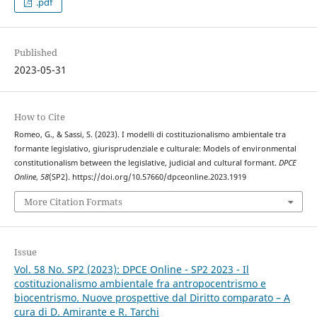
.pdf
Published
2023-05-31
How to Cite
Romeo, G., & Sassi, S. (2023). I modelli di costituzionalismo ambientale tra
formante legislativo, giurisprudenziale e culturale: Models of environmental
constitutionalism between the legislative, judicial and cultural formant.
DPCE
Online
,
58
(SP2). https://doi.org/10.57660/dpceonline.2023.1919
More Citation Formats
Issue
Vol. 58 No. SP2 (2023): DPCE Online - SP2 2023 - Il
costituzionalismo ambientale fra antropocentrismo e
biocentrismo. Nuove prospettive dal Diritto comparato – A
cura di D. Amirante e R. Tarchi