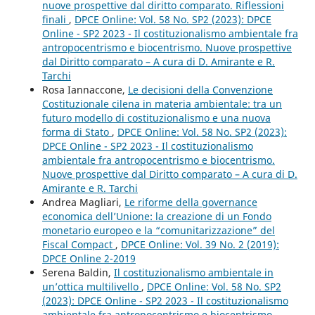
nuove prospettive dal diritto comparato. Riflessioni
finali
,
DPCE Online: Vol. 58 No. SP2 (2023): DPCE
Online - SP2 2023 - Il costituzionalismo ambientale fra
antropocentrismo e biocentrismo. Nuove prospettive
dal Diritto comparato – A cura di D. Amirante e R.
Tarchi
Rosa Iannaccone,
Le decisioni della Convenzione
Costituzionale cilena in materia ambientale: tra un
futuro modello di costituzionalismo e una nuova
forma di Stato
,
DPCE Online: Vol. 58 No. SP2 (2023):
DPCE Online - SP2 2023 - Il costituzionalismo
ambientale fra antropocentrismo e biocentrismo.
Nuove prospettive dal Diritto comparato – A cura di D.
Amirante e R. Tarchi
Andrea Magliari,
Le riforme della governance
economica dell’Unione: la creazione di un Fondo
monetario europeo e la “comunitarizzazione” del
Fiscal Compact
,
DPCE Online: Vol. 39 No. 2 (2019):
DPCE Online 2-2019
Serena Baldin,
Il costituzionalismo ambientale in
un’ottica multilivello
,
DPCE Online: Vol. 58 No. SP2
(2023): DPCE Online - SP2 2023 - Il costituzionalismo
ambientale fra antropocentrismo e biocentrismo.