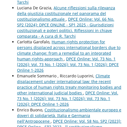
Tarchi
Luciana De Grazia,
Alcune riflessioni sulla rilevanza
della giustizia costituzionale nel panorama del
costituzionalismo attuale
,
DPCE Online: Vol. 66 No.
SP2 (2024): DPCE ONLINE - SP1 2025 - Giurisdizioni
costituzionali e poteri politici. Riflessioni in chiave
comparata - A cura di R. Tarchi
Carlotta Garofalo,
Human rights protection for
persons displaced across international borders due to
climate change: from a remedial to an integrated
human rights-approach
,
DPCE Online: Vol. 73 No. 1
(2026): Vol. 73 No. 1 (2026): Vol. 73 No. 1 (2026): DPCE
Online 1-2026
Emanuele Sommario , Riccardo Luporini,
Climate
displacement under international law: the recent
practice of human rights treaty monitoring bodies and
other international judicial bodies
,
DPCE Online: Vol.
73 No. 1 (2026): Vol. 73 No. 1 (2026): Vol. 73 No. 1
(2026): DPCE Online 1-2026
Enrico Buono,
Costituzionalismo ambientale europeo e
doveri di solidarietà. Italia e Germania
nell’Antropocene
,
DPCE Online: Vol. 58 No. SP2 (2023):
DPCE Online - SP2 2023 - Il costituzionalismo