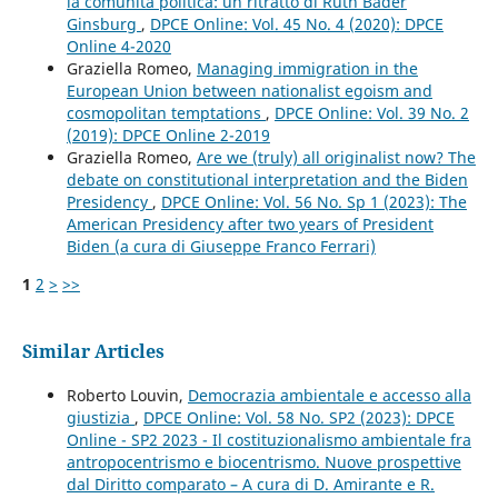
la comunità politica: un ritratto di Ruth Bader
Ginsburg
,
DPCE Online: Vol. 45 No. 4 (2020): DPCE
Online 4-2020
Graziella Romeo,
Managing immigration in the
European Union between nationalist egoism and
cosmopolitan temptations
,
DPCE Online: Vol. 39 No. 2
(2019): DPCE Online 2-2019
Graziella Romeo,
Are we (truly) all originalist now? The
debate on constitutional interpretation and the Biden
Presidency
,
DPCE Online: Vol. 56 No. Sp 1 (2023): The
American Presidency after two years of President
Biden (a cura di Giuseppe Franco Ferrari)
1
2
>
>>
Similar Articles
Roberto Louvin,
Democrazia ambientale e accesso alla
giustizia
,
DPCE Online: Vol. 58 No. SP2 (2023): DPCE
Online - SP2 2023 - Il costituzionalismo ambientale fra
antropocentrismo e biocentrismo. Nuove prospettive
dal Diritto comparato – A cura di D. Amirante e R.