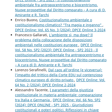
ambientale fra antropocentrismo e biocentrismo.
Nuove prospettive dal Diritto comparato – A cura di D.
Amirante e R. Tarchi
Enrico Buono,
Costituzionalismo ambientale o
costituzionalismo climatico? “Tra magia e inganno”
,
DPCE Online: Vol. 65 No. 3 (2024): DPCE Online 3-2024
Francesco Gallarati,
L’ambiente sì, ma dove? Il
problema della collocazione delle disposizioni
ambientali nelle costituzioni europee
,
DPCE Online:
Vol. 58 No. SP2 (2023): DPCE Online - SP2 2023 - Il
costituzionalismo ambientale fra antropocentrismo e
biocentrismo. Nuove prospettive dal Diritto comparato
– A cura di D. Amirante e R. Tarchi
Lorenzo Serafinelli,
Dal caos all’ordine (e viceversa):
l’impatto del trittico della Corte EDU sul contenzioso
climatico europeo di diritto privato
,
DPCE Online: Vol.
64 No. 2 (2024): DPCE Online 2-2024
Alessandro Tacente,
I parametri della giustizia
costituzionale in materia ambientale: comparazione
tra Italia e Germania
,
DPCE Online: Vol. 66 No. SP2
(2024): DPCE ONLINE - SP1 2025 - Giurisdizioni
costituzionali e poteri politici. Riflessioni in chiave