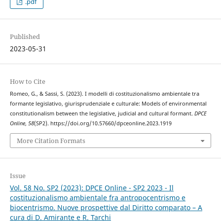
.pdf
Published
2023-05-31
How to Cite
Romeo, G., & Sassi, S. (2023). I modelli di costituzionalismo ambientale tra
formante legislativo, giurisprudenziale e culturale: Models of environmental
constitutionalism between the legislative, judicial and cultural formant.
DPCE
Online
,
58
(SP2). https://doi.org/10.57660/dpceonline.2023.1919
More Citation Formats
Issue
Vol. 58 No. SP2 (2023): DPCE Online - SP2 2023 - Il
costituzionalismo ambientale fra antropocentrismo e
biocentrismo. Nuove prospettive dal Diritto comparato – A
cura di D. Amirante e R. Tarchi