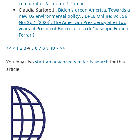
comparata - A cura di R. Tarchi
Claudia Sartoretti,
Biden’s green America. Towards a
new US environmental policy.
,
DPCE Online: Vol. 56
No. Sp 1 (2023): The American Presidency after two
years of President Biden (a cura di Giuseppe Franco
Ferrari)
<<
<
1
2
3
4
5
6
7
8
9
10
>
>>
You may also
start an advanced similarity search
for this
article.