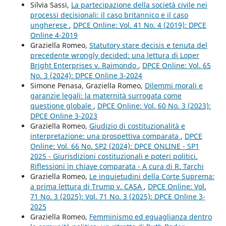
Silvia Sassi,
La partecipazione della società civile nei
processi decisionali: il caso britannico e il caso
ungherese
,
DPCE Online: Vol. 41 No. 4 (2019): DPCE
Online 4-2019
Graziella Romeo,
Statutory stare decisis e tenuta del
precedente wrongly decided: una lettura di Loper
Bright Enterprises v. Raimondo
,
DPCE Online: Vol. 65
No. 3 (2024): DPCE Online 3-2024
Simone Penasa, Graziella Romeo,
Dilemmi morali e
garanzie legali: la maternità surrogata come
questione globale
,
DPCE Online: Vol. 60 No. 3 (2023):
DPCE Online 3-2023
Graziella Romeo,
Giudizio di costituzionalità e
interpretazione: una prospettiva comparata
,
DPCE
Online: Vol. 66 No. SP2 (2024): DPCE ONLINE - SP1
2025 - Giurisdizioni costituzionali e poteri politici.
Riflessioni in chiave comparata - A cura di R. Tarchi
Graziella Romeo,
Le inquietudini della Corte Suprema:
a prima lettura di Trump v. CASA
,
DPCE Online: Vol.
71 No. 3 (2025): Vol. 71 No. 3 (2025): DPCE Online 3-
2025
Graziella Romeo,
Femminismo ed eguaglianza dentro