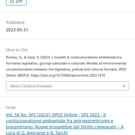
.pdf
Published
2023-05-31
How to Cite
Romeo, G., & Sassi, S. (2023). I modelli di costituzionalismo ambientale tra
formante legislativo, giurisprudenziale e culturale: Models of environmental
constitutionalism between the legislative, judicial and cultural formant.
DPCE
Online
,
58
(SP2). https://doi.org/10.57660/dpceonline.2023.1919
More Citation Formats
Issue
Vol. 58 No. SP2 (2023): DPCE Online - SP2 2023 - Il
costituzionalismo ambientale fra antropocentrismo e
biocentrismo. Nuove prospettive dal Diritto comparato – A
cura di D. Amirante e R. Tarchi