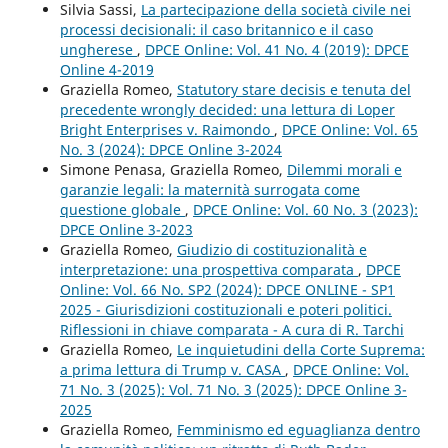
Silvia Sassi,
La partecipazione della società civile nei
processi decisionali: il caso britannico e il caso
ungherese
,
DPCE Online: Vol. 41 No. 4 (2019): DPCE
Online 4-2019
Graziella Romeo,
Statutory stare decisis e tenuta del
precedente wrongly decided: una lettura di Loper
Bright Enterprises v. Raimondo
,
DPCE Online: Vol. 65
No. 3 (2024): DPCE Online 3-2024
Simone Penasa, Graziella Romeo,
Dilemmi morali e
garanzie legali: la maternità surrogata come
questione globale
,
DPCE Online: Vol. 60 No. 3 (2023):
DPCE Online 3-2023
Graziella Romeo,
Giudizio di costituzionalità e
interpretazione: una prospettiva comparata
,
DPCE
Online: Vol. 66 No. SP2 (2024): DPCE ONLINE - SP1
2025 - Giurisdizioni costituzionali e poteri politici.
Riflessioni in chiave comparata - A cura di R. Tarchi
Graziella Romeo,
Le inquietudini della Corte Suprema:
a prima lettura di Trump v. CASA
,
DPCE Online: Vol.
71 No. 3 (2025): Vol. 71 No. 3 (2025): DPCE Online 3-
2025
Graziella Romeo,
Femminismo ed eguaglianza dentro