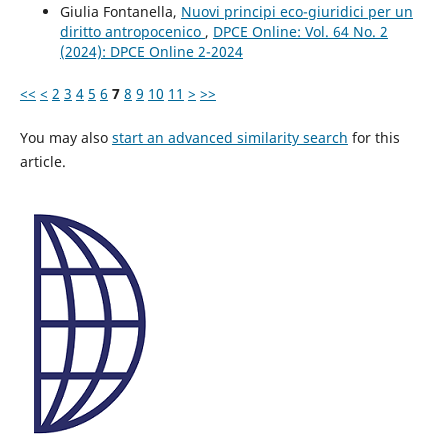
Giulia Fontanella,
Nuovi principi eco-giuridici per un
diritto antropocenico
,
DPCE Online: Vol. 64 No. 2
(2024): DPCE Online 2-2024
<<
<
2
3
4
5
6
7
8
9
10
11
>
>>
You may also
start an advanced similarity search
for this
article.