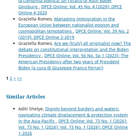
la comunità politica: un ritratto di Ruth Bader
Ginsburg
,
DPCE Online: Vol. 45 No. 4 (2020): DPCE
Online 4-2020
Graziella Romeo,
Managing immigration in the
European Union between nationalist egoism and
cosmopolitan temptations
,
DPCE Online: Vol. 39 No. 2
(2019): DPCE Online 2-2019
Graziella Romeo,
Are we (truly) all originalist now? The
debate on constitutional interpretation and the Biden
Presidency
,
DPCE Online: Vol. 56 No. Sp 1 (2023): The
American Presidency after two years of President
Biden (a cura di Giuseppe Franco Ferrari)
1
2
>
>>
Similar Articles
Aditi Shetye,
Dignity beyond borders and waters:
navigating climate displacement & protection system
in the Asia-Pacific
,
DPCE Online: Vol. 73 No. 1 (2026):
Vol. 73 No. 1 (2026): Vol. 73 No. 1 (2026): DPCE Online
1-2026