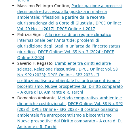
Massimo Pellingra Contino,
Partecipazione ai processi
decisionali ed accesso alla giustizia in materia
ambientale: riflessioni a partire dalla recente
giurisprudenza della Corte di Giustizia
,
DPCE Online:
Vol. 29 No. 1 (2017): DPCE Online 1-2017
Patrizia Vigni,
Alla ricerca di un regime climatico
internazionale per l’Antartide: problemi di
giurisdizione degli Stati in un’area dall’incerto status
giuridico
,
DPCE Online: Vol. 65 No. 3 (2024): DPCE
Online 3-2024
Saverio F. Regasto,
L’ambiente tra diritti ed altre
scienze. Relazione riassuntiva
,
DPCE Online: Vol. 58
No. SP2 (2023): DPCE Online - SP2 2023 - Il
costituzionalismo ambientale fra antropocentrismo e
biocentrismo. Nuove prospettive dal Diritto comparato
– A cura di D. Amirante e R. Tarchi
Domenico Amirante,
Metodo comparativo, ambiente e
dinamiche costituzionali
,
DPCE Online: Vol. 58 No. SP2
(2023): DPCE Online - SP2 2023 - Il costituzionalismo
ambientale fra antropocentrismo e biocentrismo.
Nuove prospettive dal Diritto comparato – A cura di D.
Amirante e R. Tarchi