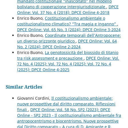
mandato costituzionale “inascoltato” nel modello
boliviano di cooperazione intergiurisdizionale
,
DPCE
Online: Vol. 37 No. 4 (2018): DPCE Online 4-2018
Enrico Buono,
Costituzionalismo ambientale o
costituzionalismo climatico? “Tra magia e inganno”
,
DPCE Online: Vol. 65 No. 3 (2024): DPCE Online 3-2024
Enrico Buono,
Coordinate temporali dell’Antropocene:
un diverso orizzonte giuridico
,
DPCE Online: Vol. 64
No. 2 (2024): DPCE Online 2-2024
Enrico Buono,
La genotossicità del biossido di titanio
tra risk assessment e precauzione
,
DPCE Online: Vol.
72 No. 4 (2025): Vol. 72 No. 4 (2025): Vol. 72 No. 4
(2025): DPCE Online 4-2025
Similar Articles
Giovanni Cordini,
Il costituzionalismo ambientale:
nuove prospettive dal diritto comparato. Riflessioni
finali
,
DPCE Online: Vol. 58 No. SP2 (2023): DPCE
Online - SP2 2023 - Il costituzionalismo ambientale fra
antropocentrismo e biocentrismo. Nuove prospettive
dal Diritto comparato – A cura di D. Amirante e R.