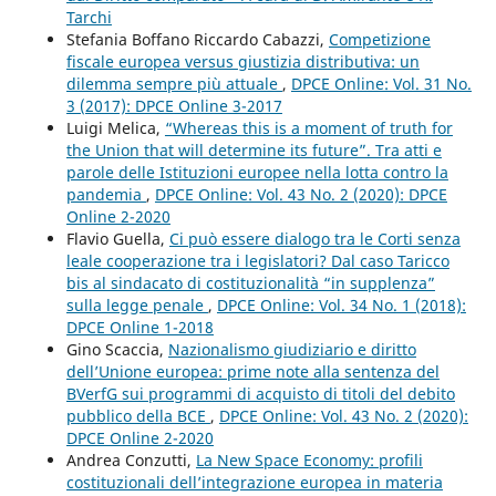
Tarchi
Stefania Boffano Riccardo Cabazzi,
Competizione
fiscale europea versus giustizia distributiva: un
dilemma sempre più attuale
,
DPCE Online: Vol. 31 No.
3 (2017): DPCE Online 3-2017
Luigi Melica,
“Whereas this is a moment of truth for
the Union that will determine its future”. Tra atti e
parole delle Istituzioni europee nella lotta contro la
pandemia
,
DPCE Online: Vol. 43 No. 2 (2020): DPCE
Online 2-2020
Flavio Guella,
Ci può essere dialogo tra le Corti senza
leale cooperazione tra i legislatori? Dal caso Taricco
bis al sindacato di costituzionalità “in supplenza”
sulla legge penale
,
DPCE Online: Vol. 34 No. 1 (2018):
DPCE Online 1-2018
Gino Scaccia,
Nazionalismo giudiziario e diritto
dell’Unione europea: prime note alla sentenza del
BVerfG sui programmi di acquisto di titoli del debito
pubblico della BCE
,
DPCE Online: Vol. 43 No. 2 (2020):
DPCE Online 2-2020
Andrea Conzutti,
La New Space Economy: profili
costituzionali dell’integrazione europea in materia