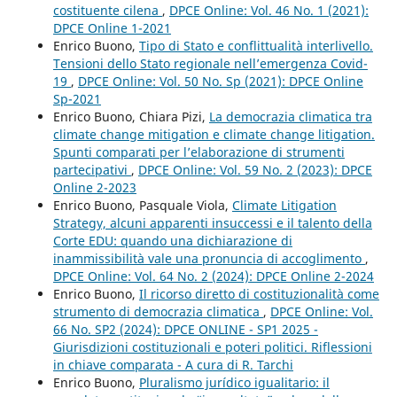
costituente cilena
,
DPCE Online: Vol. 46 No. 1 (2021):
DPCE Online 1-2021
Enrico Buono,
Tipo di Stato e conflittualità interlivello.
Tensioni dello Stato regionale nell’emergenza Covid-
19
,
DPCE Online: Vol. 50 No. Sp (2021): DPCE Online
Sp-2021
Enrico Buono, Chiara Pizi,
La democrazia climatica tra
climate change mitigation e climate change litigation.
Spunti comparati per l’elaborazione di strumenti
partecipativi
,
DPCE Online: Vol. 59 No. 2 (2023): DPCE
Online 2-2023
Enrico Buono, Pasquale Viola,
Climate Litigation
Strategy, alcuni apparenti insuccessi e il talento della
Corte EDU: quando una dichiarazione di
inammissibilità vale una pronuncia di accoglimento
,
DPCE Online: Vol. 64 No. 2 (2024): DPCE Online 2-2024
Enrico Buono,
Il ricorso diretto di costituzionalità come
strumento di democrazia climatica
,
DPCE Online: Vol.
66 No. SP2 (2024): DPCE ONLINE - SP1 2025 -
Giurisdizioni costituzionali e poteri politici. Riflessioni
in chiave comparata - A cura di R. Tarchi
Enrico Buono,
Pluralismo jurídico igualitario: il