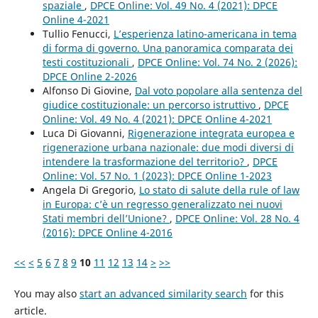
spaziale
,
DPCE Online: Vol. 49 No. 4 (2021): DPCE
Online 4-2021
Tullio Fenucci,
L’esperienza latino-americana in tema
di forma di governo. Una panoramica comparata dei
testi costituzionali
,
DPCE Online: Vol. 74 No. 2 (2026):
DPCE Online 2-2026
Alfonso Di Giovine,
Dal voto popolare alla sentenza del
giudice costituzionale: un percorso istruttivo
,
DPCE
Online: Vol. 49 No. 4 (2021): DPCE Online 4-2021
Luca Di Giovanni,
Rigenerazione integrata europea e
rigenerazione urbana nazionale: due modi diversi di
intendere la trasformazione del territorio?
,
DPCE
Online: Vol. 57 No. 1 (2023): DPCE Online 1-2023
Angela Di Gregorio,
Lo stato di salute della rule of law
in Europa: c’è un regresso generalizzato nei nuovi
Stati membri dell’Unione?
,
DPCE Online: Vol. 28 No. 4
(2016): DPCE Online 4-2016
<<
<
5
6
7
8
9
10
11
12
13
14
>
>>
You may also
start an advanced similarity search
for this
article.