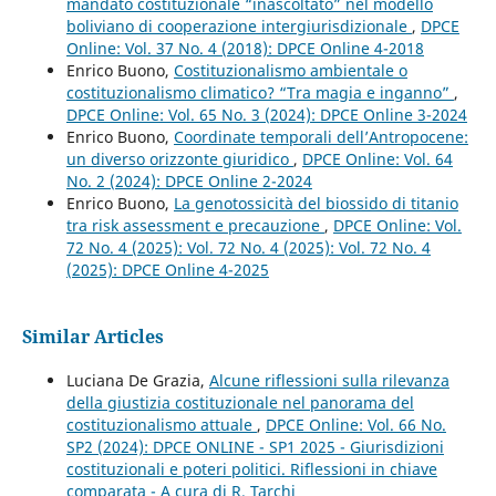
mandato costituzionale “inascoltato” nel modello
boliviano di cooperazione intergiurisdizionale
,
DPCE
Online: Vol. 37 No. 4 (2018): DPCE Online 4-2018
Enrico Buono,
Costituzionalismo ambientale o
costituzionalismo climatico? “Tra magia e inganno”
,
DPCE Online: Vol. 65 No. 3 (2024): DPCE Online 3-2024
Enrico Buono,
Coordinate temporali dell’Antropocene:
un diverso orizzonte giuridico
,
DPCE Online: Vol. 64
No. 2 (2024): DPCE Online 2-2024
Enrico Buono,
La genotossicità del biossido di titanio
tra risk assessment e precauzione
,
DPCE Online: Vol.
72 No. 4 (2025): Vol. 72 No. 4 (2025): Vol. 72 No. 4
(2025): DPCE Online 4-2025
Similar Articles
Luciana De Grazia,
Alcune riflessioni sulla rilevanza
della giustizia costituzionale nel panorama del
costituzionalismo attuale
,
DPCE Online: Vol. 66 No.
SP2 (2024): DPCE ONLINE - SP1 2025 - Giurisdizioni
costituzionali e poteri politici. Riflessioni in chiave
comparata - A cura di R. Tarchi