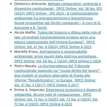
Domenico Amirante,
Metodo comparativo, ambiente e
dinamiche costituzionali
,
DPCE Online: Vol. 58 No. SP2
(2023): DPCE Online - SP2 2023 - Il costituzionalismo
ambientale fra antropocentrismo e biocentrismo.
Nuove prospettive dal Diritto comparato – A cura di D.
Amirante e R. Tarchi
Nicola Maffei,
Tutela del bilancio e difesa della rule of
law: un’endiadi funzionalmente protesa verso una
lettura costituzionale dell’Unione Europea?
,
DPCE
Online: Vol. 61 No. 4 (2023): DPCE Online 4-2023
Mariella Kraus,
Antropocene e responsabilità
ambientale: primi spunti dalla dottrina portoghese
,
DPCE Online: Vol. 64 No. 2 (2024): DPCE Online 2-2024
Pietro Masala,
La giurisprudenza del Tribunale
costituzionale spagnolo sul “nuovo diritto del lavoro”:
due modelli di giudizio alternativi di fronte alle
riforme “flessibilizzatrici” in Europa
,
DPCE Online:
Vol. 31 No. 3 (2017): DPCE Online 3-2017
Emma A. Imparato,
Emergenza economica e dovere di
solidarietà. Alcune note di comparazione
,
DPCE
Online: Vol. 72 No. 4 (2025): Vol. 72 No. 4 (2025): Vol.
72 No. 4 (2025): DPCE Online 4-2025