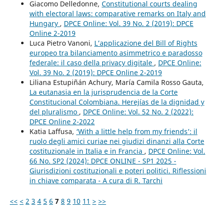
Giacomo Delledonne,
Constitutional courts dealing
with electoral laws: comparative remarks on Italy and
Hungary
,
DPCE Online: Vol. 39 No. 2 (2019): DPCE
Online 2-2019
Luca Pietro Vanoni,
L’applicazione del Bill of Rights
europeo tra bilanciamento asimmetrico e paradosso
federale: il caso della privacy digitale
,
DPCE Online:
Vol. 39 No. 2 (2019): DPCE Online 2-2019
Liliana Estupiñán Achury, María Camila Rosso Gauta,
La eutanasia en la jurisprudencia de la Corte
Constitucional Colombiana. Herejías de la dignidad y
del pluralismo
,
DPCE Online: Vol. 52 No. 2 (2022):
DPCE Online 2-2022
Katia Laffusa,
‘With a little help from my friends’: il
ruolo degli amici curiae nei giudizi dinanzi alla Corte
costituzionale in Italia e in Francia
,
DPCE Online: Vol.
66 No. SP2 (2024): DPCE ONLINE - SP1 2025 -
Giurisdizioni costituzionali e poteri politici. Riflessioni
in chiave comparata - A cura di R. Tarchi
<<
<
2
3
4
5
6
7
8
9
10
11
>
>>