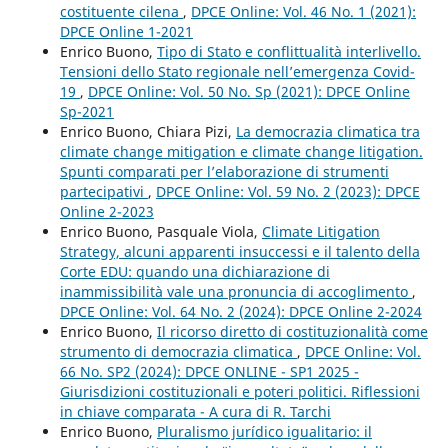
costituente cilena
,
DPCE Online: Vol. 46 No. 1 (2021):
DPCE Online 1-2021
Enrico Buono,
Tipo di Stato e conflittualità interlivello.
Tensioni dello Stato regionale nell’emergenza Covid-
19
,
DPCE Online: Vol. 50 No. Sp (2021): DPCE Online
Sp-2021
Enrico Buono, Chiara Pizi,
La democrazia climatica tra
climate change mitigation e climate change litigation.
Spunti comparati per l’elaborazione di strumenti
partecipativi
,
DPCE Online: Vol. 59 No. 2 (2023): DPCE
Online 2-2023
Enrico Buono, Pasquale Viola,
Climate Litigation
Strategy, alcuni apparenti insuccessi e il talento della
Corte EDU: quando una dichiarazione di
inammissibilità vale una pronuncia di accoglimento
,
DPCE Online: Vol. 64 No. 2 (2024): DPCE Online 2-2024
Enrico Buono,
Il ricorso diretto di costituzionalità come
strumento di democrazia climatica
,
DPCE Online: Vol.
66 No. SP2 (2024): DPCE ONLINE - SP1 2025 -
Giurisdizioni costituzionali e poteri politici. Riflessioni
in chiave comparata - A cura di R. Tarchi
Enrico Buono,
Pluralismo jurídico igualitario: il