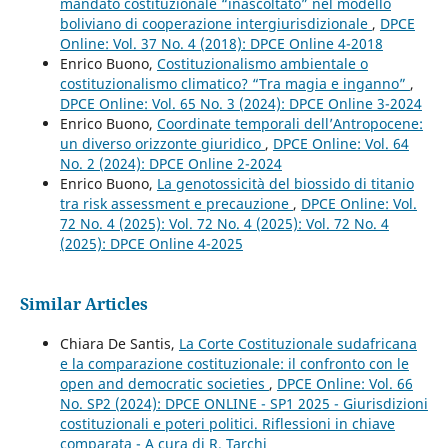
mandato costituzionale “inascoltato” nel modello
boliviano di cooperazione intergiurisdizionale
,
DPCE
Online: Vol. 37 No. 4 (2018): DPCE Online 4-2018
Enrico Buono,
Costituzionalismo ambientale o
costituzionalismo climatico? “Tra magia e inganno”
,
DPCE Online: Vol. 65 No. 3 (2024): DPCE Online 3-2024
Enrico Buono,
Coordinate temporali dell’Antropocene:
un diverso orizzonte giuridico
,
DPCE Online: Vol. 64
No. 2 (2024): DPCE Online 2-2024
Enrico Buono,
La genotossicità del biossido di titanio
tra risk assessment e precauzione
,
DPCE Online: Vol.
72 No. 4 (2025): Vol. 72 No. 4 (2025): Vol. 72 No. 4
(2025): DPCE Online 4-2025
Similar Articles
Chiara De Santis,
La Corte Costituzionale sudafricana
e la comparazione costituzionale: il confronto con le
open and democratic societies
,
DPCE Online: Vol. 66
No. SP2 (2024): DPCE ONLINE - SP1 2025 - Giurisdizioni
costituzionali e poteri politici. Riflessioni in chiave
comparata - A cura di R. Tarchi