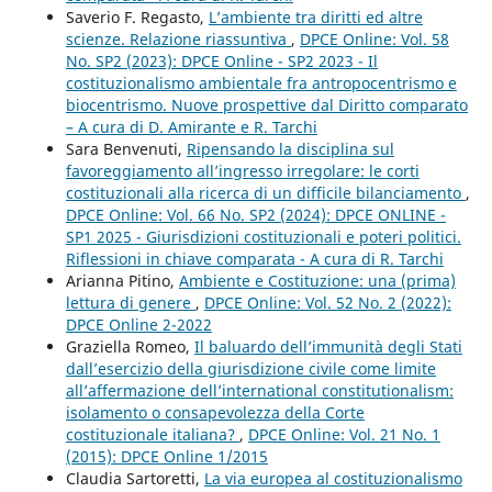
Saverio F. Regasto,
L’ambiente tra diritti ed altre
scienze. Relazione riassuntiva
,
DPCE Online: Vol. 58
No. SP2 (2023): DPCE Online - SP2 2023 - Il
costituzionalismo ambientale fra antropocentrismo e
biocentrismo. Nuove prospettive dal Diritto comparato
– A cura di D. Amirante e R. Tarchi
Sara Benvenuti,
Ripensando la disciplina sul
favoreggiamento all’ingresso irregolare: le corti
costituzionali alla ricerca di un difficile bilanciamento
,
DPCE Online: Vol. 66 No. SP2 (2024): DPCE ONLINE -
SP1 2025 - Giurisdizioni costituzionali e poteri politici.
Riflessioni in chiave comparata - A cura di R. Tarchi
Arianna Pitino,
Ambiente e Costituzione: una (prima)
lettura di genere
,
DPCE Online: Vol. 52 No. 2 (2022):
DPCE Online 2-2022
Graziella Romeo,
Il baluardo dell’immunità degli Stati
dall’esercizio della giurisdizione civile come limite
all’affermazione dell’international constitutionalism:
isolamento o consapevolezza della Corte
costituzionale italiana?
,
DPCE Online: Vol. 21 No. 1
(2015): DPCE Online 1/2015
Claudia Sartoretti,
La via europea al costituzionalismo