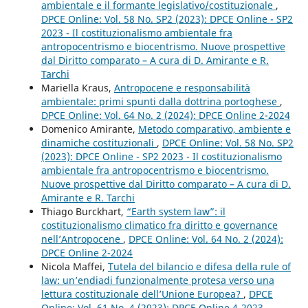
ambientale e il formante legislativo/costituzionale
,
DPCE Online: Vol. 58 No. SP2 (2023): DPCE Online - SP2
2023 - Il costituzionalismo ambientale fra
antropocentrismo e biocentrismo. Nuove prospettive
dal Diritto comparato – A cura di D. Amirante e R.
Tarchi
Mariella Kraus,
Antropocene e responsabilità
ambientale: primi spunti dalla dottrina portoghese
,
DPCE Online: Vol. 64 No. 2 (2024): DPCE Online 2-2024
Domenico Amirante,
Metodo comparativo, ambiente e
dinamiche costituzionali
,
DPCE Online: Vol. 58 No. SP2
(2023): DPCE Online - SP2 2023 - Il costituzionalismo
ambientale fra antropocentrismo e biocentrismo.
Nuove prospettive dal Diritto comparato – A cura di D.
Amirante e R. Tarchi
Thiago Burckhart,
“Earth system law”: il
costituzionalismo climatico fra diritto e governance
nell’Antropocene
,
DPCE Online: Vol. 64 No. 2 (2024):
DPCE Online 2-2024
Nicola Maffei,
Tutela del bilancio e difesa della rule of
law: un’endiadi funzionalmente protesa verso una
lettura costituzionale dell’Unione Europea?
,
DPCE
Online: Vol. 61 No. 4 (2023): DPCE Online 4-2023