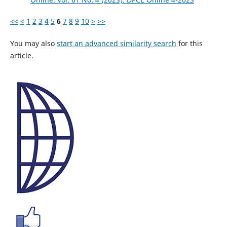
<<
<
1
2
3
4
5
6
7
8
9
10
>
>>
You may also
start an advanced similarity search
for this
article.