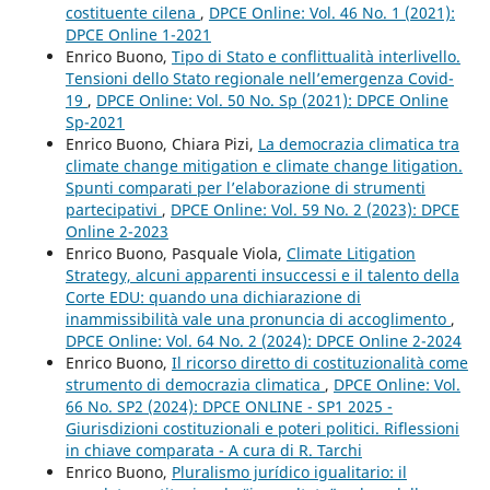
costituente cilena
,
DPCE Online: Vol. 46 No. 1 (2021):
DPCE Online 1-2021
Enrico Buono,
Tipo di Stato e conflittualità interlivello.
Tensioni dello Stato regionale nell’emergenza Covid-
19
,
DPCE Online: Vol. 50 No. Sp (2021): DPCE Online
Sp-2021
Enrico Buono, Chiara Pizi,
La democrazia climatica tra
climate change mitigation e climate change litigation.
Spunti comparati per l’elaborazione di strumenti
partecipativi
,
DPCE Online: Vol. 59 No. 2 (2023): DPCE
Online 2-2023
Enrico Buono, Pasquale Viola,
Climate Litigation
Strategy, alcuni apparenti insuccessi e il talento della
Corte EDU: quando una dichiarazione di
inammissibilità vale una pronuncia di accoglimento
,
DPCE Online: Vol. 64 No. 2 (2024): DPCE Online 2-2024
Enrico Buono,
Il ricorso diretto di costituzionalità come
strumento di democrazia climatica
,
DPCE Online: Vol.
66 No. SP2 (2024): DPCE ONLINE - SP1 2025 -
Giurisdizioni costituzionali e poteri politici. Riflessioni
in chiave comparata - A cura di R. Tarchi
Enrico Buono,
Pluralismo jurídico igualitario: il