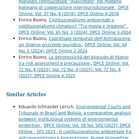
mandato costituzionale “inascoltato” nel modello
boliviano di cooperazione intergiurisdizionale
,
DPCE
Online: Vol. 37 No. 4 (2018): DPCE Online 4-2018
Enrico Buono,
Costituzionalismo ambientale o
costituzionalismo climatico? “Tra magia e inganno”
,
DPCE Online: Vol. 65 No. 3 (2024): DPCE Online 3-2024
Enrico Buono,
Coordinate temporali dell’Antropocene:
un diverso orizzonte giuridico
,
DPCE Online: Vol. 64
No. 2 (2024): DPCE Online 2-2024
Enrico Buono,
La genotossicità del biossido di titanio
tra risk assessment e precauzione
,
DPCE Online: Vol.
72 No. 4 (2025): Vol. 72 No. 4 (2025): Vol. 72 No. 4
(2025): DPCE Online 4-2025
Similar Articles
Eduardo Schneider Lersch,
Environmental Courts and
Tribunals in Brazil and Bolivia: a comparative analysis
between institutional systems of environmental
protection
,
DPCE Online: Vol. 58 No. SP2 (2023): DPCE
Online - SP2 2023 - Il costituzionalismo ambientale fra
antropocentrismo e biocentrismo. Nuove prospettive