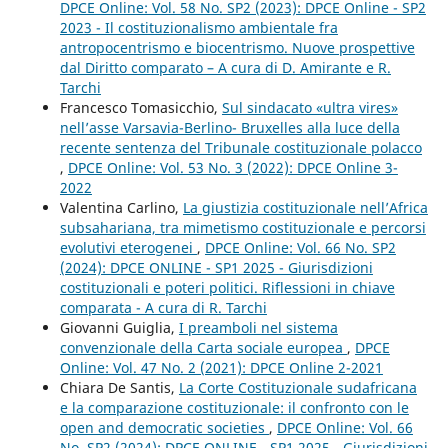
DPCE Online: Vol. 58 No. SP2 (2023): DPCE Online - SP2
2023 - Il costituzionalismo ambientale fra
antropocentrismo e biocentrismo. Nuove prospettive
dal Diritto comparato – A cura di D. Amirante e R.
Tarchi
Francesco Tomasicchio,
Sul sindacato «ultra vires»
nell’asse Varsavia-Berlino- Bruxelles alla luce della
recente sentenza del Tribunale costituzionale polacco
,
DPCE Online: Vol. 53 No. 3 (2022): DPCE Online 3-
2022
Valentina Carlino,
La giustizia costituzionale nell’Africa
subsahariana, tra mimetismo costituzionale e percorsi
evolutivi eterogenei
,
DPCE Online: Vol. 66 No. SP2
(2024): DPCE ONLINE - SP1 2025 - Giurisdizioni
costituzionali e poteri politici. Riflessioni in chiave
comparata - A cura di R. Tarchi
Giovanni Guiglia,
I preamboli nel sistema
convenzionale della Carta sociale europea
,
DPCE
Online: Vol. 47 No. 2 (2021): DPCE Online 2-2021
Chiara De Santis,
La Corte Costituzionale sudafricana
e la comparazione costituzionale: il confronto con le
open and democratic societies
,
DPCE Online: Vol. 66
No. SP2 (2024): DPCE ONLINE - SP1 2025 - Giurisdizioni