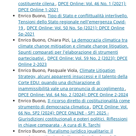
costituente cilena
,
DPCE Online: Vol. 46 No. 1 (2021):
DPCE Online 1-2021
Enrico Buono,
Tipo di Stato e conflittualità interlivello.
Tensioni dello Stato regionale nell’emergenza Covid-
19
,
DPCE Online: Vol. 50 No. Sp (2021): DPCE Online
Sp-2021
Enrico Buono, Chiara Pizi,
La democrazia climatica tra
climate change mitigation e climate change litigation.
Spunti comparati per l’elaborazione di strumenti
partecipativi
,
DPCE Online: Vol. 59 No. 2 (2023): DPCE
Online 2-2023
Enrico Buono, Pasquale Viola,
Climate Litigation
Strategy, alcuni apparenti insuccessi e il talento della
Corte EDU: quando una dichiarazione di
inammissibilità vale una pronuncia di accoglimento
,
DPCE Online: Vol. 64 No. 2 (2024): DPCE Online 2-2024
Enrico Buono,
Il ricorso diretto di costituzionalità come
strumento di democrazia climatica
,
DPCE Online: Vol.
66 No. SP2 (2024): DPCE ONLINE - SP1 2025 -
Giurisdizioni costituzionali e poteri politici. Riflessioni
in chiave comparata - A cura di R. Tarchi
Enrico Buono,
Pluralismo jurídico igualitario: il