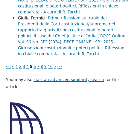
costituzionali e poteri politici. Riflessioni in chiave
comparata - A cura di R. Tarchi
Giulia Formici,
Prime riflessioni sul ruolo dei
Presidenti delle Corti costituzionali/supreme nel
rapporto tra giurisdizioni costituzionali e poteri
politici: il caso del Chief Justice of India
,
DPCE Online:
Vol. 66 No. SP2 (2024): DPCE ONLINE - SP1 2025 -
Giurisdizioni costituzionali e poteri politici. Riflessioni
in chiave comparata - A cura di R. Tarchi
<<
<
1
2
3
4
5
6
7
8
9
10
>
>>
You may also
start an advanced similarity search
for this
article.