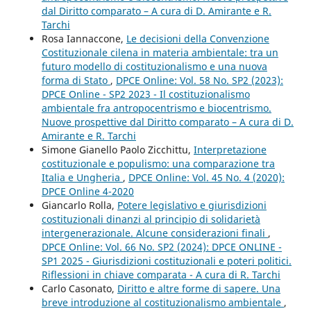
dal Diritto comparato – A cura di D. Amirante e R.
Tarchi
Rosa Iannaccone,
Le decisioni della Convenzione
Costituzionale cilena in materia ambientale: tra un
futuro modello di costituzionalismo e una nuova
forma di Stato
,
DPCE Online: Vol. 58 No. SP2 (2023):
DPCE Online - SP2 2023 - Il costituzionalismo
ambientale fra antropocentrismo e biocentrismo.
Nuove prospettive dal Diritto comparato – A cura di D.
Amirante e R. Tarchi
Simone Gianello Paolo Zicchittu,
Interpretazione
costituzionale e populismo: una comparazione tra
Italia e Ungheria
,
DPCE Online: Vol. 45 No. 4 (2020):
DPCE Online 4-2020
Giancarlo Rolla,
Potere legislativo e giurisdizioni
costituzionali dinanzi al principio di solidarietà
intergenerazionale. Alcune considerazioni finali
,
DPCE Online: Vol. 66 No. SP2 (2024): DPCE ONLINE -
SP1 2025 - Giurisdizioni costituzionali e poteri politici.
Riflessioni in chiave comparata - A cura di R. Tarchi
Carlo Casonato,
Diritto e altre forme di sapere. Una
breve introduzione al costituzionalismo ambientale
,