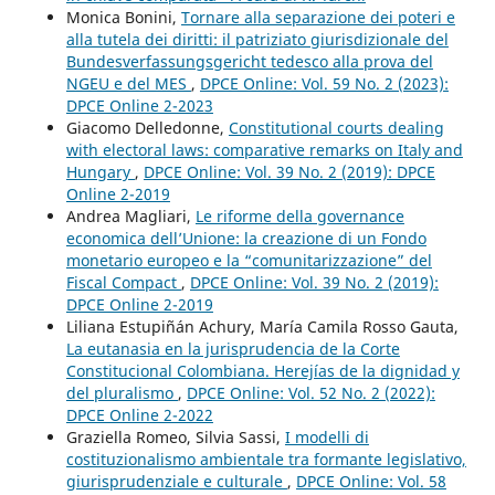
Monica Bonini,
Tornare alla separazione dei poteri e
alla tutela dei diritti: il patriziato giurisdizionale del
Bundesverfassungsgericht tedesco alla prova del
NGEU e del MES
,
DPCE Online: Vol. 59 No. 2 (2023):
DPCE Online 2-2023
Giacomo Delledonne,
Constitutional courts dealing
with electoral laws: comparative remarks on Italy and
Hungary
,
DPCE Online: Vol. 39 No. 2 (2019): DPCE
Online 2-2019
Andrea Magliari,
Le riforme della governance
economica dell’Unione: la creazione di un Fondo
monetario europeo e la “comunitarizzazione” del
Fiscal Compact
,
DPCE Online: Vol. 39 No. 2 (2019):
DPCE Online 2-2019
Liliana Estupiñán Achury, María Camila Rosso Gauta,
La eutanasia en la jurisprudencia de la Corte
Constitucional Colombiana. Herejías de la dignidad y
del pluralismo
,
DPCE Online: Vol. 52 No. 2 (2022):
DPCE Online 2-2022
Graziella Romeo, Silvia Sassi,
I modelli di
costituzionalismo ambientale tra formante legislativo,
giurisprudenziale e culturale
,
DPCE Online: Vol. 58