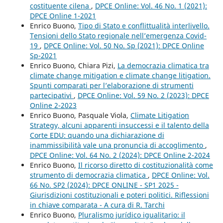
costituente cilena
,
DPCE Online: Vol. 46 No. 1 (2021):
DPCE Online 1-2021
Enrico Buono,
Tipo di Stato e conflittualità interlivello.
Tensioni dello Stato regionale nell’emergenza Covid-
19
,
DPCE Online: Vol. 50 No. Sp (2021): DPCE Online
Sp-2021
Enrico Buono, Chiara Pizi,
La democrazia climatica tra
climate change mitigation e climate change litigation.
Spunti comparati per l’elaborazione di strumenti
partecipativi
,
DPCE Online: Vol. 59 No. 2 (2023): DPCE
Online 2-2023
Enrico Buono, Pasquale Viola,
Climate Litigation
Strategy, alcuni apparenti insuccessi e il talento della
Corte EDU: quando una dichiarazione di
inammissibilità vale una pronuncia di accoglimento
,
DPCE Online: Vol. 64 No. 2 (2024): DPCE Online 2-2024
Enrico Buono,
Il ricorso diretto di costituzionalità come
strumento di democrazia climatica
,
DPCE Online: Vol.
66 No. SP2 (2024): DPCE ONLINE - SP1 2025 -
Giurisdizioni costituzionali e poteri politici. Riflessioni
in chiave comparata - A cura di R. Tarchi
Enrico Buono,
Pluralismo jurídico igualitario: il