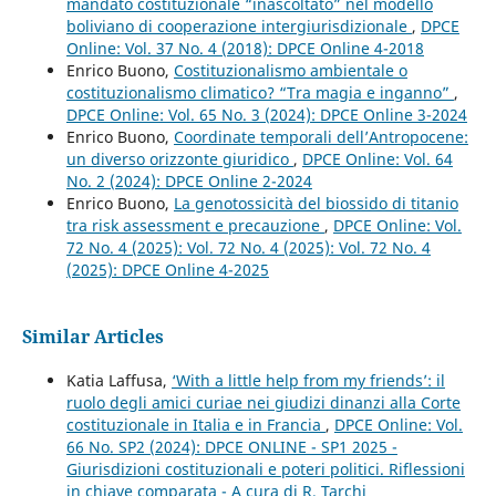
mandato costituzionale “inascoltato” nel modello
boliviano di cooperazione intergiurisdizionale
,
DPCE
Online: Vol. 37 No. 4 (2018): DPCE Online 4-2018
Enrico Buono,
Costituzionalismo ambientale o
costituzionalismo climatico? “Tra magia e inganno”
,
DPCE Online: Vol. 65 No. 3 (2024): DPCE Online 3-2024
Enrico Buono,
Coordinate temporali dell’Antropocene:
un diverso orizzonte giuridico
,
DPCE Online: Vol. 64
No. 2 (2024): DPCE Online 2-2024
Enrico Buono,
La genotossicità del biossido di titanio
tra risk assessment e precauzione
,
DPCE Online: Vol.
72 No. 4 (2025): Vol. 72 No. 4 (2025): Vol. 72 No. 4
(2025): DPCE Online 4-2025
Similar Articles
Katia Laffusa,
‘With a little help from my friends’: il
ruolo degli amici curiae nei giudizi dinanzi alla Corte
costituzionale in Italia e in Francia
,
DPCE Online: Vol.
66 No. SP2 (2024): DPCE ONLINE - SP1 2025 -
Giurisdizioni costituzionali e poteri politici. Riflessioni
in chiave comparata - A cura di R. Tarchi