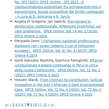
No. SP2 (2023): DPCE Online - SP2 2023 - Il
costituzionalismo ambientale fra antropocentrismo e
biocentrismo. Nuove prospettive dal Diritto comparato
– A cura di D. Amirante e R. Tarchi
Angela Di Gregorio, Jan Sawicki,
Ripristinare la
democrazia costituzionale. Riflessioni preliminari sul
caso ungherese
,
DPCE Online: Vol. 74 No. 2 (2026):
DPCE Online 2-2026
Pierpaolo Ianni,
I Parlamenti nazionali preferiscono
dialogare con i propri Governi o con le Istituzioni
europee?
,
DPCE Online: Vol. 41 No. 4 (2019): DPCE
Online 4-2019
Gorki Gonzales Mantilla, Gianluca Famiglietti,
Riforma
costituzionale e potere costituente in Perù In cerca
della nuova Costituzione
,
DPCE Online: Vol. 52 No. 2
(2022): DPCE Online 2-2022
Hossein Mardi,
From Contract to Constitution: Judicial
Innovation in the Iran’s Khersan 3 Dam Environmental
Case
,
DPCE Online: Vol. 72 No. 4 (2025): Vol. 72 No. 4
(2025): Vol. 72 No. 4 (2025): DPCE Online 4-2025
<<
<
3
4
5
6
7
8
9
10
11
12
>
>>