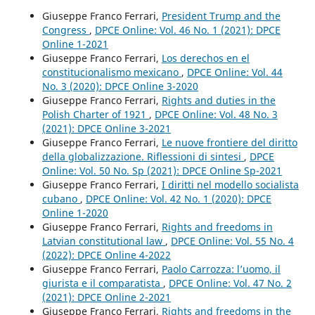
Giuseppe Franco Ferrari,
President Trump and the
Congress
,
DPCE Online: Vol. 46 No. 1 (2021): DPCE
Online 1-2021
Giuseppe Franco Ferrari,
Los derechos en el
constitucionalismo mexicano
,
DPCE Online: Vol. 44
No. 3 (2020): DPCE Online 3-2020
Giuseppe Franco Ferrari,
Rights and duties in the
Polish Charter of 1921
,
DPCE Online: Vol. 48 No. 3
(2021): DPCE Online 3-2021
Giuseppe Franco Ferrari,
Le nuove frontiere del diritto
della globalizzazione. Riflessioni di sintesi
,
DPCE
Online: Vol. 50 No. Sp (2021): DPCE Online Sp-2021
Giuseppe Franco Ferrari,
I diritti nel modello socialista
cubano
,
DPCE Online: Vol. 42 No. 1 (2020): DPCE
Online 1-2020
Giuseppe Franco Ferrari,
Rights and freedoms in
Latvian constitutional law
,
DPCE Online: Vol. 55 No. 4
(2022): DPCE Online 4-2022
Giuseppe Franco Ferrari,
Paolo Carrozza: l’uomo, il
giurista e il comparatista
,
DPCE Online: Vol. 47 No. 2
(2021): DPCE Online 2-2021
Giuseppe Franco Ferrari,
Rights and freedoms in the