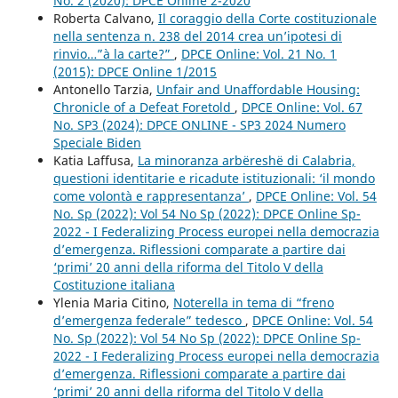
No. 2 (2020): DPCE Online 2-2020
Roberta Calvano,
Il coraggio della Corte costituzionale
nella sentenza n. 238 del 2014 crea un’ipotesi di
rinvio…”à la carte?”
,
DPCE Online: Vol. 21 No. 1
(2015): DPCE Online 1/2015
Antonello Tarzia,
Unfair and Unaffordable Housing:
Chronicle of a Defeat Foretold
,
DPCE Online: Vol. 67
No. SP3 (2024): DPCE ONLINE - SP3 2024 Numero
Speciale Biden
Katia Laffusa,
La minoranza arbëreshë di Calabria,
questioni identitarie e ricadute istituzionali: ‘il mondo
come volontà e rappresentanza’
,
DPCE Online: Vol. 54
No. Sp (2022): Vol 54 No Sp (2022): DPCE Online Sp-
2022 - I Federalizing Process europei nella democrazia
d’emergenza. Riflessioni comparate a partire dai
‘primi’ 20 anni della riforma del Titolo V della
Costituzione italiana
Ylenia Maria Citino,
Noterella in tema di “freno
d’emergenza federale” tedesco
,
DPCE Online: Vol. 54
No. Sp (2022): Vol 54 No Sp (2022): DPCE Online Sp-
2022 - I Federalizing Process europei nella democrazia
d’emergenza. Riflessioni comparate a partire dai
‘primi’ 20 anni della riforma del Titolo V della