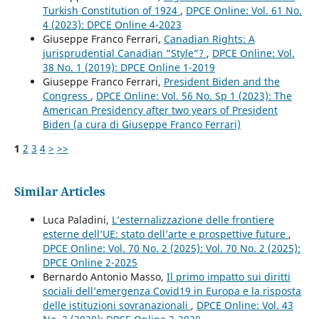
Turkish Constitution of 1924
,
DPCE Online: Vol. 61 No.
4 (2023): DPCE Online 4-2023
Giuseppe Franco Ferrari,
Canadian Rights: A
jurisprudential Canadian “Style”?
,
DPCE Online: Vol.
38 No. 1 (2019): DPCE Online 1-2019
Giuseppe Franco Ferrari,
President Biden and the
Congress
,
DPCE Online: Vol. 56 No. Sp 1 (2023): The
American Presidency after two years of President
Biden (a cura di Giuseppe Franco Ferrari)
1
2
3
4
>
>>
Similar Articles
Luca Paladini,
L’esternalizzazione delle frontiere
esterne dell’UE: stato dell’arte e prospettive future
,
DPCE Online: Vol. 70 No. 2 (2025): Vol. 70 No. 2 (2025):
DPCE Online 2-2025
Bernardo Antonio Masso,
Il primo impatto sui diritti
sociali dell’emergenza Covid19 in Europa e la risposta
delle istituzioni sovranazionali
,
DPCE Online: Vol. 43