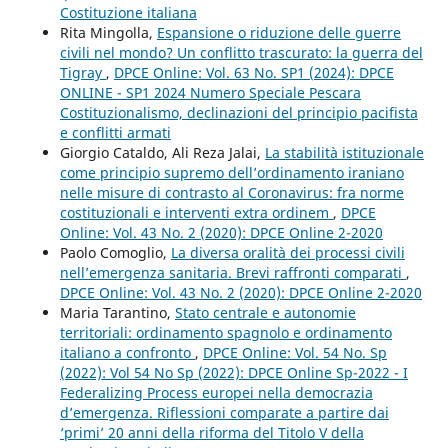
Costituzione italiana
Rita Mingolla,
Espansione o riduzione delle guerre
civili nel mondo? Un conflitto trascurato: la guerra del
Tigray
,
DPCE Online: Vol. 63 No. SP1 (2024): DPCE
ONLINE - SP1 2024 Numero Speciale Pescara
Costituzionalismo, declinazioni del principio pacifista
e conflitti armati
Giorgio Cataldo, Ali Reza Jalai,
La stabilità istituzionale
come principio supremo dell’ordinamento iraniano
nelle misure di contrasto al Coronavirus: fra norme
costituzionali e interventi extra ordinem
,
DPCE
Online: Vol. 43 No. 2 (2020): DPCE Online 2-2020
Paolo Comoglio,
La diversa oralità dei processi civili
nell’emergenza sanitaria. Brevi raffronti comparati
,
DPCE Online: Vol. 43 No. 2 (2020): DPCE Online 2-2020
Maria Tarantino,
Stato centrale e autonomie
territoriali: ordinamento spagnolo e ordinamento
italiano a confronto
,
DPCE Online: Vol. 54 No. Sp
(2022): Vol 54 No Sp (2022): DPCE Online Sp-2022 - I
Federalizing Process europei nella democrazia
d’emergenza. Riflessioni comparate a partire dai
‘primi’ 20 anni della riforma del Titolo V della