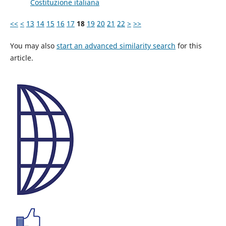
Costituzione italiana
<<
<
13
14
15
16
17
18
19
20
21
22
>
>>
You may also
start an advanced similarity search
for this
article.