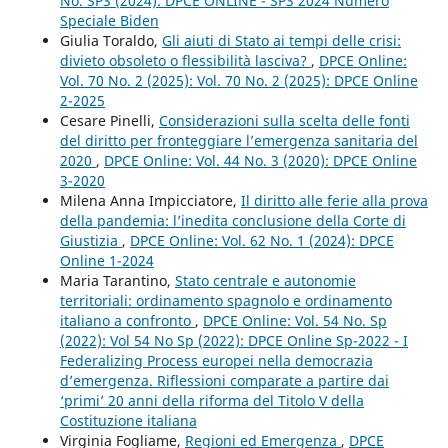
No. SP3 (2024): DPCE ONLINE - SP3 2024 Numero
Speciale Biden
Giulia Toraldo,
Gli aiuti di Stato ai tempi delle crisi:
divieto obsoleto o flessibilità lasciva?
,
DPCE Online:
Vol. 70 No. 2 (2025): Vol. 70 No. 2 (2025): DPCE Online
2-2025
Cesare Pinelli,
Considerazioni sulla scelta delle fonti
del diritto per fronteggiare l’emergenza sanitaria del
2020
,
DPCE Online: Vol. 44 No. 3 (2020): DPCE Online
3-2020
Milena Anna Impicciatore,
Il diritto alle ferie alla prova
della pandemia: l’inedita conclusione della Corte di
Giustizia
,
DPCE Online: Vol. 62 No. 1 (2024): DPCE
Online 1-2024
Maria Tarantino,
Stato centrale e autonomie
territoriali: ordinamento spagnolo e ordinamento
italiano a confronto
,
DPCE Online: Vol. 54 No. Sp
(2022): Vol 54 No Sp (2022): DPCE Online Sp-2022 - I
Federalizing Process europei nella democrazia
d’emergenza. Riflessioni comparate a partire dai
‘primi’ 20 anni della riforma del Titolo V della
Costituzione italiana
Virginia Fogliame,
Regioni ed Emergenza
,
DPCE