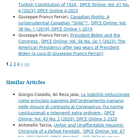
Turkish Constitution of 1924
,
DPCE Online: Vol. 61 No.
4 (2023): DPCE Online 4-2023
Giuseppe Franco Ferrari,
Canadian Rights: A
jurisprudential Canadian “Style”?
,
DPCE Online: Vol.
38 No. 1 (2019): DPCE Online 1-2019
Giuseppe Franco Ferrari,
President Biden and the
Congress
,
DPCE Online: Vol. 56 No. Sp 1 (2023): The
American Presidency after two years of President
Biden (a cura di Giuseppe Franco Ferrari)
1
2
3
4
>
>>
Similar Articles
Giorgio Cataldo, Ali Reza Jalai,
La stabilità istituzionale
come principio supremo dell’ordinamento iraniano
nelle misure di contrasto al Coronavirus: fra norme
costituzionali e interventi extra ordinem
,
DPCE
Online: Vol. 43 No. 2 (2020): DPCE Online 2-2020
Antonello Tarzia,
Unfair and Unaffordable Housing:
Chronicle of a Defeat Foretold
,
DPCE Online: Vol. 67