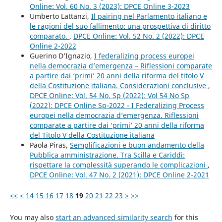
Online: Vol. 60 No. 3 (2023): DPCE Online 3-2023
Umberto Lattanzi,
Il pairing nel Parlamento italiano e
le ragioni del suo fallimento: una prospettiva di diritto
comparato.
,
DPCE Online: Vol. 52 No. 2 (2022): DPCE
Online 2-2022
Guerino D’Ignazio,
I federalizing process europei
nella democrazia d’emergenza – Riflessioni comparate
a partire dai ‘primi’ 20 anni della riforma del titolo V
della Costituzione italiana. Considerazioni conclusive
,
DPCE Online: Vol. 54 No. Sp (2022): Vol 54 No Sp
(2022): DPCE Online Sp-2022 - I Federalizing Process
europei nella democrazia d’emergenza. Riflessioni
comparate a partire dai ‘primi’ 20 anni della riforma
del Titolo V della Costituzione italiana
Paola Piras,
Semplificazioni e buon andamento della
Pubblica amministrazione. Tra Scilla e Cariddi:
rispettare la complessità superando le complicazioni
,
DPCE Online: Vol. 47 No. 2 (2021): DPCE Online 2-2021
<<
<
14
15
16
17
18
19
20
21
22
23
>
>>
You may also
start an advanced similarity search
for this