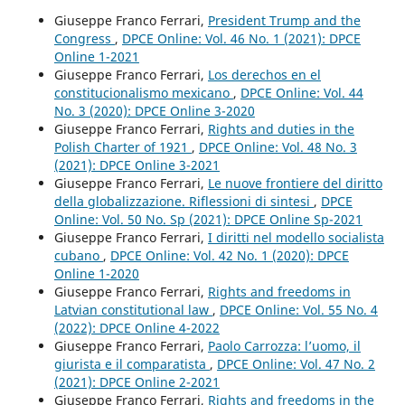
Giuseppe Franco Ferrari,
President Trump and the
Congress
,
DPCE Online: Vol. 46 No. 1 (2021): DPCE
Online 1-2021
Giuseppe Franco Ferrari,
Los derechos en el
constitucionalismo mexicano
,
DPCE Online: Vol. 44
No. 3 (2020): DPCE Online 3-2020
Giuseppe Franco Ferrari,
Rights and duties in the
Polish Charter of 1921
,
DPCE Online: Vol. 48 No. 3
(2021): DPCE Online 3-2021
Giuseppe Franco Ferrari,
Le nuove frontiere del diritto
della globalizzazione. Riflessioni di sintesi
,
DPCE
Online: Vol. 50 No. Sp (2021): DPCE Online Sp-2021
Giuseppe Franco Ferrari,
I diritti nel modello socialista
cubano
,
DPCE Online: Vol. 42 No. 1 (2020): DPCE
Online 1-2020
Giuseppe Franco Ferrari,
Rights and freedoms in
Latvian constitutional law
,
DPCE Online: Vol. 55 No. 4
(2022): DPCE Online 4-2022
Giuseppe Franco Ferrari,
Paolo Carrozza: l’uomo, il
giurista e il comparatista
,
DPCE Online: Vol. 47 No. 2
(2021): DPCE Online 2-2021
Giuseppe Franco Ferrari,
Rights and freedoms in the