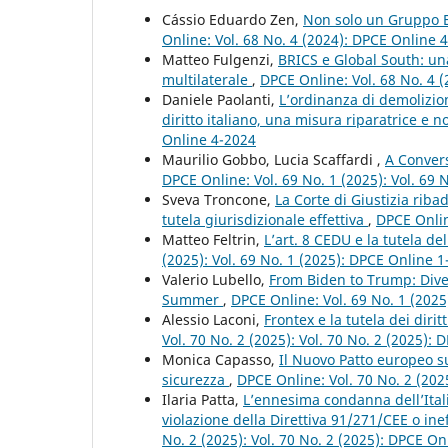
Cássio Eduardo Zen,
Non solo un Gruppo E
Online: Vol. 68 No. 4 (2024): DPCE Online 
Matteo Fulgenzi,
BRICS e Global South: un
multilaterale
,
DPCE Online: Vol. 68 No. 4 
Daniele Paolanti,
L’ordinanza di demolizion
diritto italiano, una misura riparatrice e
Online 4-2024
Maurilio Gobbo, Lucia Scaffardi ,
A Conver
DPCE Online: Vol. 69 No. 1 (2025): Vol. 69
Sveva Troncone,
La Corte di Giustizia riba
tutela giurisdizionale effettiva
,
DPCE Onlin
Matteo Feltrin,
L’art. 8 CEDU e la tutela d
(2025): Vol. 69 No. 1 (2025): DPCE Online 
Valerio Lubello,
From Biden to Trump: Diver
Summer
,
DPCE Online: Vol. 69 No. 1 (2025
Alessio Laconi,
Frontex e la tutela dei diri
Vol. 70 No. 2 (2025): Vol. 70 No. 2 (2025):
Monica Capasso,
Il Nuovo Patto europeo sul
sicurezza
,
DPCE Online: Vol. 70 No. 2 (202
Ilaria Patta,
L’ennesima condanna dell’Itali
violazione della Direttiva 91/271/CEE o inef
No. 2 (2025): Vol. 70 No. 2 (2025): DPCE On