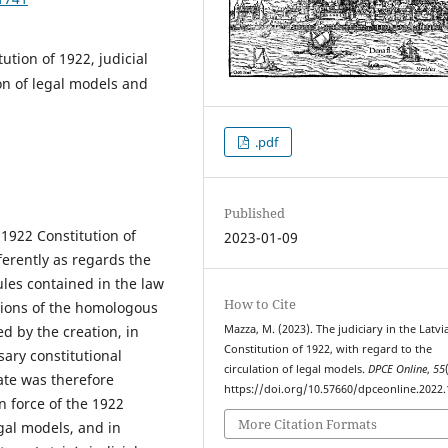
tution of 1922, judicial
ion of legal models and
.pdf
Published
 1922 Constitution of
2023-01-09
ferently as regards the
rules contained in the law
How to Cite
isions of the homologous
Mazza, M. (2023). The judiciary in the Latvi
d by the creation, in
Constitution of 1922, with regard to the
sary constitutional
circulation of legal models.
DPCE Online
,
55
tate was therefore
https://doi.org/10.57660/dpceonline.2022
n force of the 1922
More Citation Formats
egal models, and in