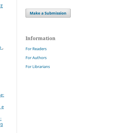
CE
Make a Submission
Information
em
,
For Readers
For Authors
For Librarians
e:
à e
:
70