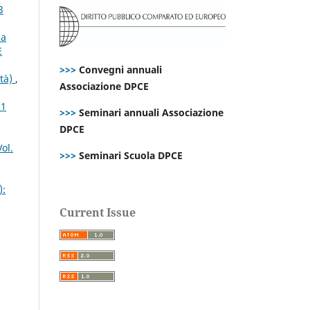
3
la
E
>>>
Convegni annuali
ità)
,
Associazione DPCE
21
>>>
Seminari annuali Associazione
DPCE
ol.
>>>
Seminari Scuola DPCE
):
Current Issue