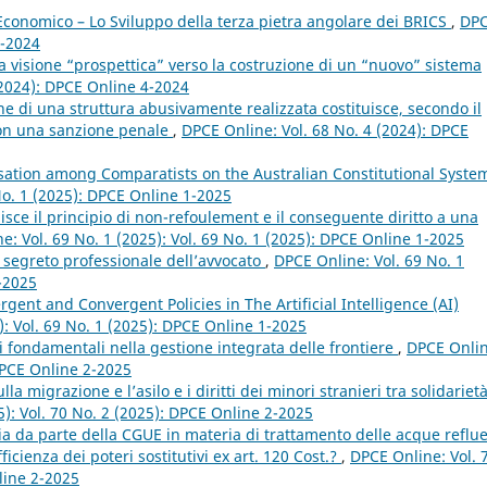
conomico – Lo Sviluppo della terza pietra angolare dei BRICS
,
DP
4-2024
a visione “prospettica” verso la costruzione di un “nuovo” sistema
(2024): DPCE Online 4-2024
e di una struttura abusivamente realizzata costituisce, secondo il
 non una sanzione penale
,
DPCE Online: Vol. 68 No. 4 (2024): DPCE
sation among Comparatists on the Australian Constitutional Syst
 No. 1 (2025): DPCE Online 1-2025
disce il principio di non-refoulement e il conseguente diritto a una
e: Vol. 69 No. 1 (2025): Vol. 69 No. 1 (2025): DPCE Online 1-2025
el segreto professionale dell’avvocato
,
DPCE Online: Vol. 69 No. 1
1-2025
gent and Convergent Policies in The Artificial Intelligence (AI)
): Vol. 69 No. 1 (2025): DPCE Online 1-2025
tti fondamentali nella gestione integrata delle frontiere
,
DPCE Onlin
 DPCE Online 2-2025
la migrazione e l’asilo e i diritti dei minori stranieri tra solidariet
5): Vol. 70 No. 2 (2025): DPCE Online 2-2025
a da parte della CGUE in materia di trattamento delle acque reflue
ficienza dei poteri sostitutivi ex art. 120 Cost.?
,
DPCE Online: Vol. 
line 2-2025