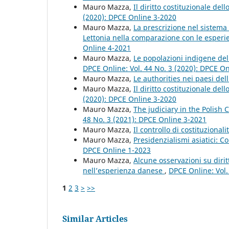
Mauro Mazza,
Il diritto costituzionale del
(2020): DPCE Online 3-2020
Mauro Mazza,
La prescrizione nel sistema 
Lettonia nella comparazione con le esperi
Online 4-2021
Mauro Mazza,
Le popolazioni indigene del 
DPCE Online: Vol. 44 No. 3 (2020): DPCE O
Mauro Mazza,
Le authorities nei paesi de
Mauro Mazza,
Il diritto costituzionale del
(2020): DPCE Online 3-2020
Mauro Mazza,
The judiciary in the Polish 
48 No. 3 (2021): DPCE Online 3-2021
Mauro Mazza,
Il controllo di costituzionali
Mauro Mazza,
Presidenzialismi asiatici: C
DPCE Online 1-2023
Mauro Mazza,
Alcune osservazioni su dirit
nell’esperienza danese
,
DPCE Online: Vol.
1
2
3
>
>>
Similar Articles