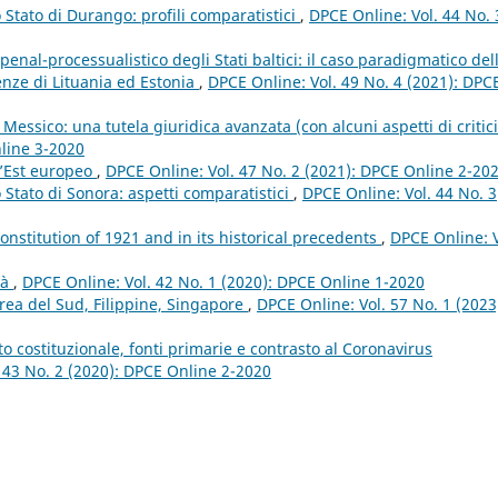
lo Stato di Durango: profili comparatistici
,
DPCE Online: Vol. 44 No. 
penal-processualistico degli Stati baltici: il caso paradigmatico del
enze di Lituania ed Estonia
,
DPCE Online: Vol. 49 No. 4 (2021): DPC
Messico: una tutela giuridica avanzata (con alcuni aspetti di critic
nline 3-2020
ll’Est europeo
,
DPCE Online: Vol. 47 No. 2 (2021): DPCE Online 2-20
lo Stato di Sonora: aspetti comparatistici
,
DPCE Online: Vol. 44 No. 3
Constitution of 1921 and in its historical precedents
,
DPCE Online: V
tà
,
DPCE Online: Vol. 42 No. 1 (2020): DPCE Online 1-2020
orea del Sud, Filippine, Singapore
,
DPCE Online: Vol. 57 No. 1 (2023
to costituzionale, fonti primarie e contrasto al Coronavirus
 43 No. 2 (2020): DPCE Online 2-2020