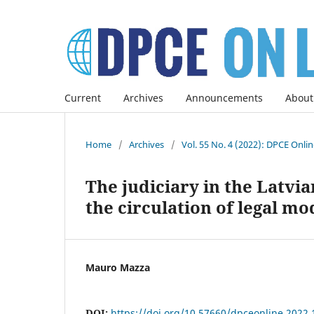
Current
Archives
Announcements
About
Home
/
Archives
/
Vol. 55 No. 4 (2022): DPCE Onli
The judiciary in the Latvia
the circulation of legal mo
Mauro Mazza
DOI:
https://doi.org/10.57660/dpceonline.2022.