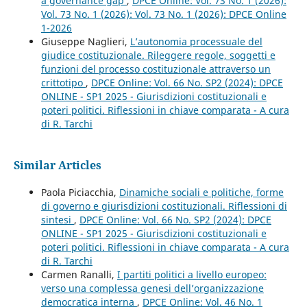
a governance gap
,
DPCE Online: Vol. 73 No. 1 (2026):
Vol. 73 No. 1 (2026): Vol. 73 No. 1 (2026): DPCE Online
1-2026
Giuseppe Naglieri,
L’autonomia processuale del
giudice costituzionale. Rileggere regole, soggetti e
funzioni del processo costituzionale attraverso un
crittotipo
,
DPCE Online: Vol. 66 No. SP2 (2024): DPCE
ONLINE - SP1 2025 - Giurisdizioni costituzionali e
poteri politici. Riflessioni in chiave comparata - A cura
di R. Tarchi
Similar Articles
Paola Piciacchia,
Dinamiche sociali e politiche, forme
di governo e giurisdizioni costituzionali. Riflessioni di
sintesi
,
DPCE Online: Vol. 66 No. SP2 (2024): DPCE
ONLINE - SP1 2025 - Giurisdizioni costituzionali e
poteri politici. Riflessioni in chiave comparata - A cura
di R. Tarchi
Carmen Ranalli,
I partiti politici a livello europeo:
verso una complessa genesi dell’organizzazione
democratica interna
,
DPCE Online: Vol. 46 No. 1