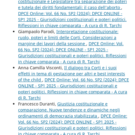
costituzionale e Legislatore tra separazione dei poteri
e tutela dei diritti fondamentali: il caso dell’aborto
,
DPCE Online: Vol. 66 No. SP2 (2024): DPCE ONLINE -
SP1 2025 - Giurisdizioni costituzionali e poteri politici.
Riflessioni in chiave comparata - A cura di R. Tarchi
Giampaolo Parodi,
Interpretazione costituzionale:
ruolo, poteri e limiti delle Corti. Considerazioni a
margine dei lavori della sessione
,
DPCE Online: Vol.
66 No. SP2 (2024): DPCE ONLINE - SP1 2025 -
Giurisdizioni costituzionali e poteri politici. Riflessioni
in chiave comparata - A cura di R. Tarchi
Anna Camilla Visconti,
Il dialogo tra Corti e i suoi
effetti in tema di gestazione per altri e best interests
of the child
,
DPCE Online: Vol. 66 No. SP2 (2024): DPCE
ONLINE - SP1 2025 - Giurisdizioni costituzionali e
poteri politici. Riflessioni in chiave comparata - A cura
di R. Tarchi
Francesco Duranti,
Giustizia costituzionale e
comparazione. Nuove tendenze e dinamiche negli
ordinamenti di democrazia stabilizzata
,
DPCE Online:
Vol. 66 No. SP2 (2024): DPCE ONLINE - SP1 2025 -
Giurisdizioni costituzionali e poteri politici. Riflessioni
in chiave comparata - A cura di R. Tarchi