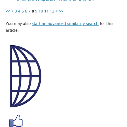
<<
<
3
4
5
6
7
8
9
10
11
12
>
>>
You may also
start an advanced similarity search
for this
article.