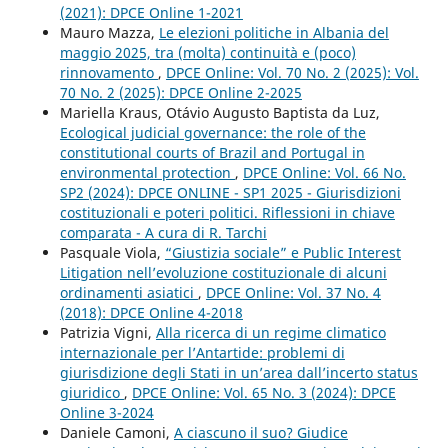
(2021): DPCE Online 1-2021
Mauro Mazza,
Le elezioni politiche in Albania del
maggio 2025, tra (molta) continuità e (poco)
rinnovamento
,
DPCE Online: Vol. 70 No. 2 (2025): Vol.
70 No. 2 (2025): DPCE Online 2-2025
Mariella Kraus, Otávio Augusto Baptista da Luz,
Ecological judicial governance: the role of the
constitutional courts of Brazil and Portugal in
environmental protection
,
DPCE Online: Vol. 66 No.
SP2 (2024): DPCE ONLINE - SP1 2025 - Giurisdizioni
costituzionali e poteri politici. Riflessioni in chiave
comparata - A cura di R. Tarchi
Pasquale Viola,
“Giustizia sociale” e Public Interest
Litigation nell’evoluzione costituzionale di alcuni
ordinamenti asiatici
,
DPCE Online: Vol. 37 No. 4
(2018): DPCE Online 4-2018
Patrizia Vigni,
Alla ricerca di un regime climatico
internazionale per l’Antartide: problemi di
giurisdizione degli Stati in un’area dall’incerto status
giuridico
,
DPCE Online: Vol. 65 No. 3 (2024): DPCE
Online 3-2024
Daniele Camoni,
A ciascuno il suo? Giudice