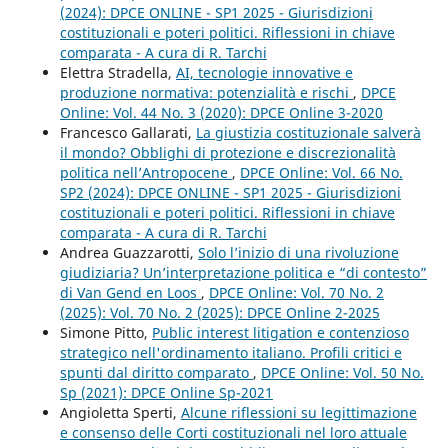
(2024): DPCE ONLINE - SP1 2025 - Giurisdizioni
costituzionali e poteri politici. Riflessioni in chiave
comparata - A cura di R. Tarchi
Elettra Stradella,
AI, tecnologie innovative e
produzione normativa: potenzialità e rischi
,
DPCE
Online: Vol. 44 No. 3 (2020): DPCE Online 3-2020
Francesco Gallarati,
La giustizia costituzionale salverà
il mondo? Obblighi di protezione e discrezionalità
politica nell’Antropocene
,
DPCE Online: Vol. 66 No.
SP2 (2024): DPCE ONLINE - SP1 2025 - Giurisdizioni
costituzionali e poteri politici. Riflessioni in chiave
comparata - A cura di R. Tarchi
Andrea Guazzarotti,
Solo l’inizio di una rivoluzione
giudiziaria? Un’interpretazione politica e “di contesto”
di Van Gend en Loos
,
DPCE Online: Vol. 70 No. 2
(2025): Vol. 70 No. 2 (2025): DPCE Online 2-2025
Simone Pitto,
Public interest litigation e contenzioso
strategico nell'ordinamento italiano. Profili critici e
spunti dal diritto comparato
,
DPCE Online: Vol. 50 No.
Sp (2021): DPCE Online Sp-2021
Angioletta Sperti,
Alcune riflessioni su legittimazione
e consenso delle Corti costituzionali nel loro attuale