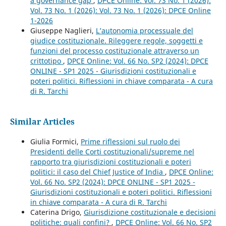
a governance gap
,
DPCE Online: Vol. 73 No. 1 (2026):
Vol. 73 No. 1 (2026): Vol. 73 No. 1 (2026): DPCE Online
1-2026
Giuseppe Naglieri,
L’autonomia processuale del
giudice costituzionale. Rileggere regole, soggetti e
funzioni del processo costituzionale attraverso un
crittotipo
,
DPCE Online: Vol. 66 No. SP2 (2024): DPCE
ONLINE - SP1 2025 - Giurisdizioni costituzionali e
poteri politici. Riflessioni in chiave comparata - A cura
di R. Tarchi
Similar Articles
Giulia Formici,
Prime riflessioni sul ruolo dei
Presidenti delle Corti costituzionali/supreme nel
rapporto tra giurisdizioni costituzionali e poteri
politici: il caso del Chief Justice of India
,
DPCE Online:
Vol. 66 No. SP2 (2024): DPCE ONLINE - SP1 2025 -
Giurisdizioni costituzionali e poteri politici. Riflessioni
in chiave comparata - A cura di R. Tarchi
Caterina Drigo,
Giurisdizione costituzionale e decisioni
politiche: quali confini?
,
DPCE Online: Vol. 66 No. SP2