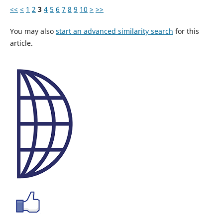
<<
<
1
2
3
4
5
6
7
8
9
10
>
>>
You may also
start an advanced similarity search
for this
article.