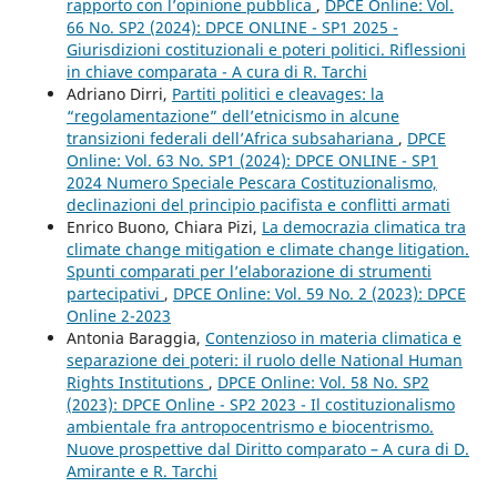
rapporto con l’opinione pubblica
,
DPCE Online: Vol.
66 No. SP2 (2024): DPCE ONLINE - SP1 2025 -
Giurisdizioni costituzionali e poteri politici. Riflessioni
in chiave comparata - A cura di R. Tarchi
Adriano Dirri,
Partiti politici e cleavages: la
“regolamentazione” dell’etnicismo in alcune
transizioni federali dell’Africa subsahariana
,
DPCE
Online: Vol. 63 No. SP1 (2024): DPCE ONLINE - SP1
2024 Numero Speciale Pescara Costituzionalismo,
declinazioni del principio pacifista e conflitti armati
Enrico Buono, Chiara Pizi,
La democrazia climatica tra
climate change mitigation e climate change litigation.
Spunti comparati per l’elaborazione di strumenti
partecipativi
,
DPCE Online: Vol. 59 No. 2 (2023): DPCE
Online 2-2023
Antonia Baraggia,
Contenzioso in materia climatica e
separazione dei poteri: il ruolo delle National Human
Rights Institutions
,
DPCE Online: Vol. 58 No. SP2
(2023): DPCE Online - SP2 2023 - Il costituzionalismo
ambientale fra antropocentrismo e biocentrismo.
Nuove prospettive dal Diritto comparato – A cura di D.
Amirante e R. Tarchi