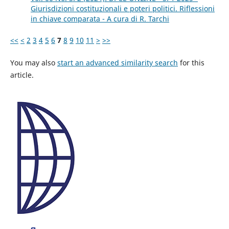
Giurisdizioni costituzionali e poteri politici. Riflessioni
in chiave comparata - A cura di R. Tarchi
<<
<
2
3
4
5
6
7
8
9
10
11
>
>>
You may also
start an advanced similarity search
for this
article.