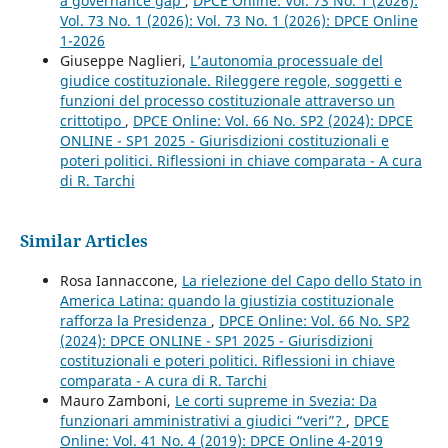
a governance gap
,
DPCE Online: Vol. 73 No. 1 (2026):
Vol. 73 No. 1 (2026): Vol. 73 No. 1 (2026): DPCE Online
1-2026
Giuseppe Naglieri,
L’autonomia processuale del
giudice costituzionale. Rileggere regole, soggetti e
funzioni del processo costituzionale attraverso un
crittotipo
,
DPCE Online: Vol. 66 No. SP2 (2024): DPCE
ONLINE - SP1 2025 - Giurisdizioni costituzionali e
poteri politici. Riflessioni in chiave comparata - A cura
di R. Tarchi
Similar Articles
Rosa Iannaccone,
La rielezione del Capo dello Stato in
America Latina: quando la giustizia costituzionale
rafforza la Presidenza
,
DPCE Online: Vol. 66 No. SP2
(2024): DPCE ONLINE - SP1 2025 - Giurisdizioni
costituzionali e poteri politici. Riflessioni in chiave
comparata - A cura di R. Tarchi
Mauro Zamboni,
Le corti supreme in Svezia: Da
funzionari amministrativi a giudici “veri”?
,
DPCE
Online: Vol. 41 No. 4 (2019): DPCE Online 4-2019