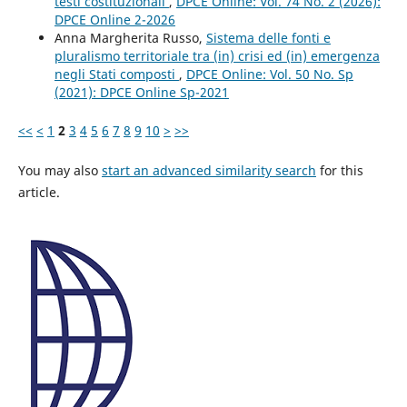
testi costituzionali
,
DPCE Online: Vol. 74 No. 2 (2026):
DPCE Online 2-2026
Anna Margherita Russo,
Sistema delle fonti e
pluralismo territoriale tra (in) crisi ed (in) emergenza
negli Stati composti
,
DPCE Online: Vol. 50 No. Sp
(2021): DPCE Online Sp-2021
<<
<
1
2
3
4
5
6
7
8
9
10
>
>>
You may also
start an advanced similarity search
for this
article.