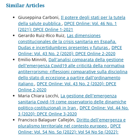
Similar Articles
Giuseppina Carboni,
Il potere degli stati per la tutela
della salute pubblica
,
DPCE Online: Vol. 46 No. 1
(2021): DPCE Online 1-2021
Gerardo Ruiz-Rico Ruiz,
Las dimensiones
constitucionales de la crisis sanitaria en España.
Dudas e incertidumbres presentes y futuras
,
DPCE
Online: Vol. 43 No. 2 (2020): DPCE Online 2-2020
Emilio Minniti,
Dall’analisi comparata della gestione
dell’emergenza Covid19 alle criticità della normativa
antiterrorismo: riflessioni comparative sulla disciplina
dello stato di eccezione a partire dall’ordinamento
italiano
,
DPCE Online: Vol. 43 No. 2 (2020): DPCE
Online 2-2020
Maria Chiara Locchi,
La gestione dell’emergenza
sanitaria Covid-19 come osservatorio delle dinamiche
politico-costituzionali in Iran
,
DPCE Online: Vol. 44 No.
3 (2020): DPCE Online 3-2020
Francisco Balaguer Callejón,
Diritto dell’emergenza e
pluralismo territoriale nel contesto europeo
,
DPCE
Online: Vol. 54 No. Sp (2022): Vol 54 No Sp (2022):