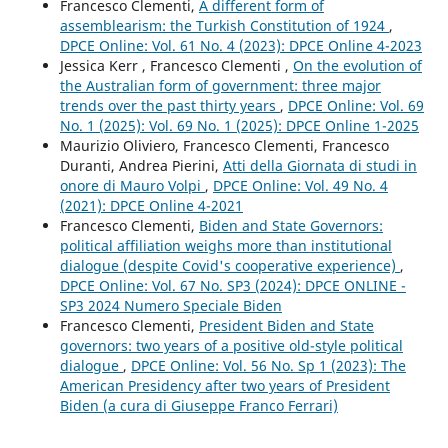
Francesco Clementi,
A different form of
assemblearism: the Turkish Constitution of 1924
,
DPCE Online: Vol. 61 No. 4 (2023): DPCE Online 4-2023
Jessica Kerr , Francesco Clementi ,
On the evolution of
the Australian form of government: three major
trends over the past thirty years
,
DPCE Online: Vol. 69
No. 1 (2025): Vol. 69 No. 1 (2025): DPCE Online 1-2025
Maurizio Oliviero, Francesco Clementi, Francesco
Duranti, Andrea Pierini,
Atti della Giornata di studi in
onore di Mauro Volpi
,
DPCE Online: Vol. 49 No. 4
(2021): DPCE Online 4-2021
Francesco Clementi,
Biden and State Governors:
political affiliation weighs more than institutional
dialogue (despite Covid's cooperative experience)
,
DPCE Online: Vol. 67 No. SP3 (2024): DPCE ONLINE -
SP3 2024 Numero Speciale Biden
Francesco Clementi,
President Biden and State
governors: two years of a positive old-style political
dialogue
,
DPCE Online: Vol. 56 No. Sp 1 (2023): The
American Presidency after two years of President
Biden (a cura di Giuseppe Franco Ferrari)