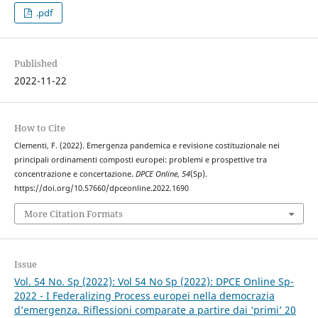
.pdf
Published
2022-11-22
How to Cite
Clementi, F. (2022). Emergenza pandemica e revisione costituzionale nei
principali ordinamenti composti europei: problemi e prospettive tra
concentrazione e concertazione.
DPCE Online
,
54
(Sp).
https://doi.org/10.57660/dpceonline.2022.1690
More Citation Formats
Issue
Vol. 54 No. Sp (2022): Vol 54 No Sp (2022): DPCE Online Sp-
2022 - I Federalizing Process europei nella democrazia
d’emergenza. Riflessioni comparate a partire dai ‘primi’ 20