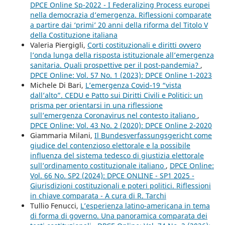
DPCE Online Sp-2022 - I Federalizing Process europei
nella democrazia d’emergenza. Riflessioni comparate
a partire dai ‘primi’ 20 anni della riforma del Titolo V
della Costituzione italiana
Valeria Piergigli,
Corti costituzionali e diritti ovvero
l’onda lunga della risposta istituzionale all’emergenza
sanitaria. Quali prospettive per il post-pandemia?
,
DPCE Online: Vol. 57 No. 1 (2023): DPCE Online 1-2023
Michele Di Bari,
L’emergenza Covid-19 “vista
dall’alto”. CEDU e Patto sui Diritti Civili e Politici: un
prisma per orientarsi in una riflessione
sull’emergenza Coronavirus nel contesto italiano
,
DPCE Online: Vol. 43 No. 2 (2020): DPCE Online 2-2020
Giammaria Milani,
Il Bundesverfassungsgericht come
giudice del contenzioso elettorale e la possibile
influenza del sistema tedesco di giustizia elettorale
sull’ordinamento costituzionale italiano
,
DPCE Online:
Vol. 66 No. SP2 (2024): DPCE ONLINE - SP1 2025 -
Giurisdizioni costituzionali e poteri politici. Riflessioni
in chiave comparata - A cura di R. Tarchi
Tullio Fenucci,
L’esperienza latino-americana in tema
di forma di governo. Una panoramica comparata dei