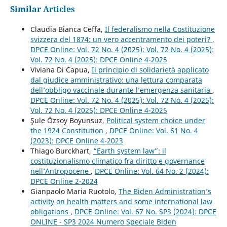
Similar Articles
Claudia Bianca Ceffa,
Il federalismo nella Costituzione
svizzera del 1874: un vero accentramento dei poteri?
,
DPCE Online: Vol. 72 No. 4 (2025): Vol. 72 No. 4 (2025):
Vol. 72 No. 4 (2025): DPCE Online 4-2025
Viviana Di Capua,
Il principio di solidarietà applicato
dal giudice amministrativo: una lettura comparata
dell’obbligo vaccinale durante l’emergenza sanitaria
,
DPCE Online: Vol. 72 No. 4 (2025): Vol. 72 No. 4 (2025):
Vol. 72 No. 4 (2025): DPCE Online 4-2025
Şule Özsoy Boyunsuz,
Political system choice under
the 1924 Constitution
,
DPCE Online: Vol. 61 No. 4
(2023): DPCE Online 4-2023
Thiago Burckhart,
“Earth system law”: il
costituzionalismo climatico fra diritto e governance
nell’Antropocene
,
DPCE Online: Vol. 64 No. 2 (2024):
DPCE Online 2-2024
Gianpaolo Maria Ruotolo,
The Biden Administration’s
activity on health matters and some international law
obligations
,
DPCE Online: Vol. 67 No. SP3 (2024): DPCE
ONLINE - SP3 2024 Numero Speciale Biden