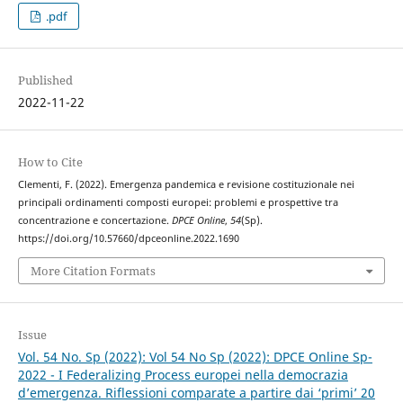
.pdf
Published
2022-11-22
How to Cite
Clementi, F. (2022). Emergenza pandemica e revisione costituzionale nei
principali ordinamenti composti europei: problemi e prospettive tra
concentrazione e concertazione.
DPCE Online
,
54
(Sp).
https://doi.org/10.57660/dpceonline.2022.1690
More Citation Formats
Issue
Vol. 54 No. Sp (2022): Vol 54 No Sp (2022): DPCE Online Sp-
2022 - I Federalizing Process europei nella democrazia
d’emergenza. Riflessioni comparate a partire dai ‘primi’ 20