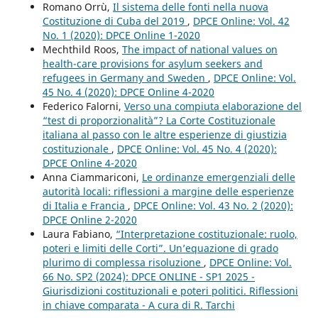
Romano Orrù,
Il sistema delle fonti nella nuova
Costituzione di Cuba del 2019
,
DPCE Online: Vol. 42
No. 1 (2020): DPCE Online 1-2020
Mechthild Roos,
The impact of national values on
health-care provisions for asylum seekers and
refugees in Germany and Sweden
,
DPCE Online: Vol.
45 No. 4 (2020): DPCE Online 4-2020
Federico Falorni,
Verso una compiuta elaborazione del
“test di proporzionalità”? La Corte Costituzionale
italiana al passo con le altre esperienze di giustizia
costituzionale
,
DPCE Online: Vol. 45 No. 4 (2020):
DPCE Online 4-2020
Anna Ciammariconi,
Le ordinanze emergenziali delle
autorità locali: riflessioni a margine delle esperienze
di Italia e Francia
,
DPCE Online: Vol. 43 No. 2 (2020):
DPCE Online 2-2020
Laura Fabiano,
“Interpretazione costituzionale: ruolo,
poteri e limiti delle Corti”. Un’equazione di grado
plurimo di complessa risoluzione
,
DPCE Online: Vol.
66 No. SP2 (2024): DPCE ONLINE - SP1 2025 -
Giurisdizioni costituzionali e poteri politici. Riflessioni
in chiave comparata - A cura di R. Tarchi