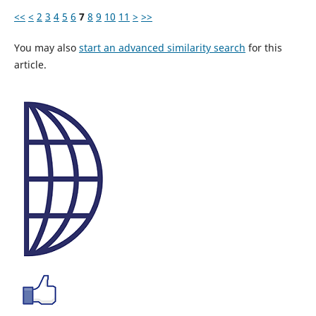
<<
<
2
3
4
5
6
7
8
9
10
11
>
>>
You may also
start an advanced similarity search
for this
article.