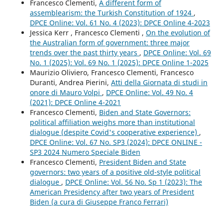
Francesco Clementi,
A different form of
assemblearism: the Turkish Constitution of 1924
,
DPCE Online: Vol. 61 No. 4 (2023): DPCE Online 4-2023
Jessica Kerr , Francesco Clementi ,
On the evolution of
the Australian form of government: three major
trends over the past thirty years
,
DPCE Online: Vol. 69
No. 1 (2025): Vol. 69 No. 1 (2025): DPCE Online 1-2025
Maurizio Oliviero, Francesco Clementi, Francesco
Duranti, Andrea Pierini,
Atti della Giornata di studi in
onore di Mauro Volpi
,
DPCE Online: Vol. 49 No. 4
(2021): DPCE Online 4-2021
Francesco Clementi,
Biden and State Governors:
political affiliation weighs more than institutional
dialogue (despite Covid's cooperative experience)
,
DPCE Online: Vol. 67 No. SP3 (2024): DPCE ONLINE -
SP3 2024 Numero Speciale Biden
Francesco Clementi,
President Biden and State
governors: two years of a positive old-style political
dialogue
,
DPCE Online: Vol. 56 No. Sp 1 (2023): The
American Presidency after two years of President
Biden (a cura di Giuseppe Franco Ferrari)