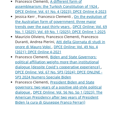
Francesco Clementi,
A different form of
assemblearism: the Turkish Constitution of 1924
,
DPCE Online: Vol. 61 No. 4 (2023): DPCE Online 4-2023
Jessica Kerr , Francesco Clementi ,
On the evolution of
the Australian form of government: three major
trends over the past thirty years
,
DPCE Online: Vol. 69
No. 1 (2025): Vol. 69 No. 1 (2025): DPCE Online 1-2025
Maurizio Oliviero, Francesco Clementi, Francesco
Duranti, Andrea Pierini,
Atti della Giornata di studi in
onore di Mauro Volpi
,
DPCE Online: Vol. 49 No. 4
(2021): DPCE Online 4-2021
Francesco Clementi,
Biden and State Governors:
political affiliation weighs more than institutional
dialogue (despite Covid's cooperative experience)
,
DPCE Online: Vol. 67 No. SP3 (2024): DPCE ONLINE -
SP3 2024 Numero Speciale Biden
Francesco Clementi,
President Biden and State
governors: two years of a positive old-style political
dialogue
,
DPCE Online: Vol. 56 No. Sp 1 (2023): The
American Presidency after two years of President
Biden (a cura di Giuseppe Franco Ferrari)