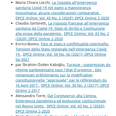
Maria Chiara Locchi,
La risposta all’emergenza
sanitaria Covid-19 nei paesi a maggioranza
musulmana: alcune considerazioni comparative
,
DPCE Online: Vol. 43 No. 2 (2020): DPCE Online 2-2020
Claudia Sartoretti,
La risposta francese all’emergenza
sanitaria da Covid-19: Stato di diritto e Costituzione
alla prova della pandemia
,
DPCE Online: Vol. 43 No. 2
(2020): DPCE Online 2-2020
Enrico Buono,
Tipo di Stato e conflittualità interlivello.
Tensioni dello Stato regionale nell’emergenza Covid-
19
,
DPCE Online: Vol. 50 No. Sp (2021): DPCE Online
Sp-2021
par İbrahim Özden Kaboğlu,
Turquie : suppression du
régime parlementaire sous l’état d’urgence - Des
remarques préliminaires sur la modification
constitutionnelle “approuvée” par le référendum du
16 Avril 2017
,
DPCE Online: Vol. 30 No. 2 (2017): DPCE
Online 2-2017
Alessandro Torre,
Dal Coronavirus alla Corona.
Emergenza pandemica ed evoluzione costituzionale
nel Regno Unito
,
DPCE Online: Vol. 43 No. 2 (2020):
DPCE Online 2-2020