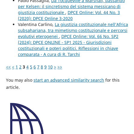
Paolo Passaglia,
Da Tocqueville a Marshall, passando
per Kelsen: il sincretismo del sistema messicano di
giustizia costituzionale
,
DPCE Online: Vol. 44 No. 3
(2020): DPCE Online 3-2020
Valentina Carlino,
La giustizia costituzionale nell’Africa
subsahariana, tra mimetismo costituzionale e percorsi
evolutivi eterogenei
,
DPCE Online: Vol. 66 No. SP2
(2024): DPCE ONLINE - SP1 2025 - Giurisdizioni
costituzionali e poteri politici. Riflessioni in chiave
comparata - A cura di R. Tarchi
<<
<
1
2
3
4
5
6
7
8
9
10
>
>>
You may also
start an advanced similarity search
for this
article.