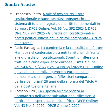
Similar Articles
Francesco Saitto,
A tale of two courts. Corte
costituzionale e Bundesverfassungsgericht nel
sistema di tutela integrata dei diritti fondamentali in
Europa
,
DPCE Online: Vol. 66 No. SP2 (2024): DPCE
ONLINE - SP1 2025 - Giurisdizioni costituzionali e
poteri politici. Riflessioni in chiave comparata - A cura
di R. Tarchi
Paolo Passaglia,
La pandemia e la centralità del fattore
«tempo» nel contenzioso tra enti territoriali di fronte
alle giurisdizioni costituzionali. Spunti di riflessione
tratti da alcune esperienze europee
,
DPCE Online:
Vol. 54 No. Sp (2022): Vol 54 No Sp (2022): DPCE Online
Sp-2022 - I Federalizing Process europei nella
democrazia d’emergenza. Riflessioni comparate a
partire dai ‘primi’ 20 anni della riforma del Titolo V
della Costituzione italiana
Romano Orrù,
La risposta all’emergenza al
Coronavirus nell’Africa subsahariana: riflessioni a
partire dall’esperienza del Sudafrica
,
DPCE Online:
Vol. 43 No. 2 (2020): DPCE Online 2-2020