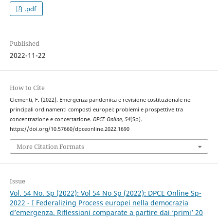
.pdf
Published
2022-11-22
How to Cite
Clementi, F. (2022). Emergenza pandemica e revisione costituzionale nei
principali ordinamenti composti europei: problemi e prospettive tra
concentrazione e concertazione.
DPCE Online
,
54
(Sp).
https://doi.org/10.57660/dpceonline.2022.1690
More Citation Formats
Issue
Vol. 54 No. Sp (2022): Vol 54 No Sp (2022): DPCE Online Sp-
2022 - I Federalizing Process europei nella democrazia
d’emergenza. Riflessioni comparate a partire dai ‘primi’ 20