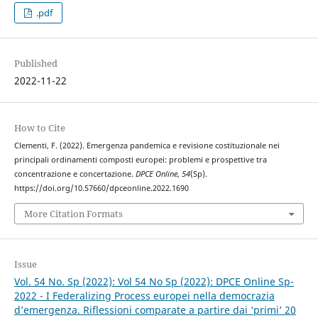
.pdf
Published
2022-11-22
How to Cite
Clementi, F. (2022). Emergenza pandemica e revisione costituzionale nei
principali ordinamenti composti europei: problemi e prospettive tra
concentrazione e concertazione.
DPCE Online
,
54
(Sp).
https://doi.org/10.57660/dpceonline.2022.1690
More Citation Formats
Issue
Vol. 54 No. Sp (2022): Vol 54 No Sp (2022): DPCE Online Sp-
2022 - I Federalizing Process europei nella democrazia
d’emergenza. Riflessioni comparate a partire dai ‘primi’ 20