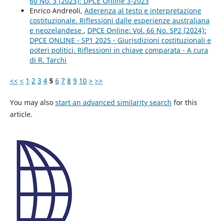
60 No. 3 (2023): DPCE Online 3-2023
Enrico Andreoli,
Aderenza al testo e interpretazione
costituzionale. Riflessioni dalle esperienze australiana
e neozelandese
,
DPCE Online: Vol. 66 No. SP2 (2024):
DPCE ONLINE - SP1 2025 - Giurisdizioni costituzionali e
poteri politici. Riflessioni in chiave comparata - A cura
di R. Tarchi
<<
<
1
2
3
4
5
6
7
8
9
10
>
>>
You may also
start an advanced similarity search
for this
article.