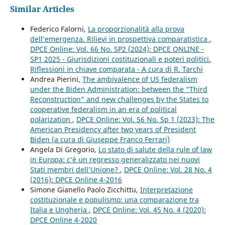
Similar Articles
Federico Falorni,
La proporzionalità alla prova
dell’emergenza. Rilievi in prospettiva comparatistica
,
DPCE Online: Vol. 66 No. SP2 (2024): DPCE ONLINE -
SP1 2025 - Giurisdizioni costituzionali e poteri politici.
Riflessioni in chiave comparata - A cura di R. Tarchi
Andrea Pierini,
The ambivalence of US federalism
under the Biden Administration: between the “Third
Reconstruction” and new challenges by the States to
cooperative federalism in an era of political
polarization
,
DPCE Online: Vol. 56 No. Sp 1 (2023): The
American Presidency after two years of President
Biden (a cura di Giuseppe Franco Ferrari)
Angela Di Gregorio,
Lo stato di salute della rule of law
in Europa: c’è un regresso generalizzato nei nuovi
Stati membri dell’Unione?
,
DPCE Online: Vol. 28 No. 4
(2016): DPCE Online 4-2016
Simone Gianello Paolo Zicchittu,
Interpretazione
costituzionale e populismo: una comparazione tra
Italia e Ungheria
,
DPCE Online: Vol. 45 No. 4 (2020):
DPCE Online 4-2020