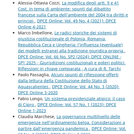
Alessia-Ottavia Cozzi,
La modifica degli artt. 9 e 41
Cost. in tema di ambiente: spunti dal dibattito
francese sulla Carta dell’ambiente del 2004 tra diritti e
principi
,
DPCE Online: Vol. 49 No. 4 (2021): DPCE
Online 4-2021
Marco Imbellone,
Le radici storiche dei sistemi di
giustizia costituzionale di Polonia, Romania,
Repubblica Ceca e Ungheria: l’influenza (eventuale)
dei modelli estranei alla tradizione giuridica propria
,
DPCE Online: Vol. 66 No. SP2 (2024): DPCE ONLINE -
SP1 2025 - Giurisdizioni costituzionali e poteri politici.
Riflessioni in chiave comparata - A cura di R. Tarchi
Paolo Passaglia,
Alcuni spunti di riflessione offerti
dalla lettura della Costituzione dello Stato di
Aguascalientes
,
DPCE Online: Vol. 44 No. 3 (2020):
DPCE Online 3-2020
Fabio Longo,
Un sistema presidenziale atipico: il caso
di Cipro
,
DPCE Online: Vol. 57 No. 1 (2023): DPCE
Online 1-2023
Claudia Marchese,
La governance multilivello delle
emergenze nell’ordinamento belga. Considerazioni a
partire dall’emergenza pandemica
,
DPCE Online: Vol.