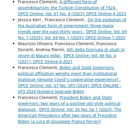
Francesco Clementi,
A different form of
assemblearism: the Turkish Constitution of 1924
,
DPCE Online: Vol. 61 No. 4 (2023): DPCE Online 4-2023
Jessica Kerr , Francesco Clementi ,
On the evolution of
the Australian form of government: three major
trends over the past thirty years
,
DPCE Online: Vol. 69
No. 1 (2025): Vol. 69 No. 1 (2025): DPCE Online 1-2025
Maurizio Oliviero, Francesco Clementi, Francesco
Duranti, Andrea Pierini,
Atti della Giornata di studi in
onore di Mauro Volpi
,
DPCE Online: Vol. 49 No. 4
(2021): DPCE Online 4-2021
Francesco Clementi,
Biden and State Governors:
political affiliation weighs more than institutional
dialogue (despite Covid's cooperative experience)
,
DPCE Online: Vol. 67 No. SP3 (2024): DPCE ONLINE -
SP3 2024 Numero Speciale Biden
Francesco Clementi,
President Biden and State
governors: two years of a positive old-style political
dialogue
,
DPCE Online: Vol. 56 No. Sp 1 (2023): The
American Presidency after two years of President
Biden (a cura di Giuseppe Franco Ferrari)