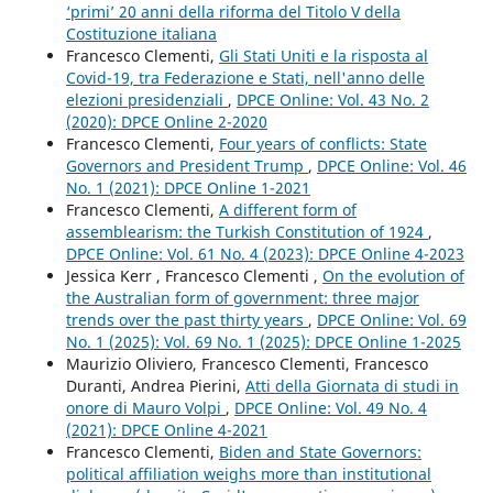
‘primi’ 20 anni della riforma del Titolo V della
Costituzione italiana
Francesco Clementi,
Gli Stati Uniti e la risposta al
Covid-19, tra Federazione e Stati, nell'anno delle
elezioni presidenziali
,
DPCE Online: Vol. 43 No. 2
(2020): DPCE Online 2-2020
Francesco Clementi,
Four years of conflicts: State
Governors and President Trump
,
DPCE Online: Vol. 46
No. 1 (2021): DPCE Online 1-2021
Francesco Clementi,
A different form of
assemblearism: the Turkish Constitution of 1924
,
DPCE Online: Vol. 61 No. 4 (2023): DPCE Online 4-2023
Jessica Kerr , Francesco Clementi ,
On the evolution of
the Australian form of government: three major
trends over the past thirty years
,
DPCE Online: Vol. 69
No. 1 (2025): Vol. 69 No. 1 (2025): DPCE Online 1-2025
Maurizio Oliviero, Francesco Clementi, Francesco
Duranti, Andrea Pierini,
Atti della Giornata di studi in
onore di Mauro Volpi
,
DPCE Online: Vol. 49 No. 4
(2021): DPCE Online 4-2021
Francesco Clementi,
Biden and State Governors:
political affiliation weighs more than institutional