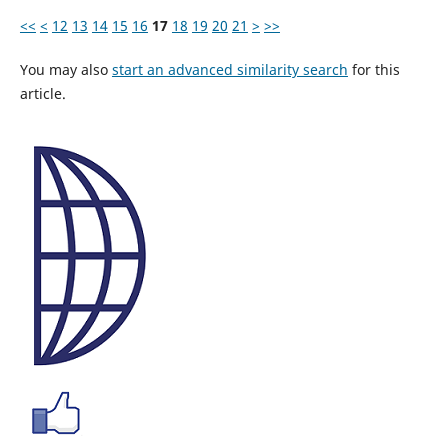
<<
<
12
13
14
15
16
17
18
19
20
21
>
>>
You may also
start an advanced similarity search
for this
article.