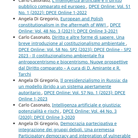
Carlo Casonato,
L’intelligenza artificiale e il diritto
pubblico comparato ed europeo
,
DPCE Online: Vol. 51
No. 1 (2022): DPCE Online 1-2022
Angela Di Gregorio,
European and Polish
constitutionalism in the aftermath of WW1
,
DPCE
Online: Vol. 48 No. 3 (2021): DPCE Online 3-2021
Carlo Casonato,
Diritto e altre forme di sapere. Una
breve introduzione al costituzionalismo ambientale
,
DPCE Online: Vol. 58 No. SP2 (2023): DPCE Online - SP2
2023 - Il costituzionalismo ambientale fra
antropocentrismo e biocentrismo. Nuove prospettive
dal Diritto comparato – A cura di D. Amirante e R.
Tarchi
Angela Di Gregorio,
Il presidenzialismo in Russia: da
un modello ibrido a un sistema apertamente
autoritario
,
DPCE Online: Vol. 57 No. 1 (2023): DPCE
Online 1-2023
Carlo Casonato,
Intelligenza artificiale e giustizia:
potenzialità e rischi
,
DPCE Online: Vol. 44 No. 3
(2020): DPCE Online 3-2020
Angela Di Gregorio,
Democrazia partecipativa e
integrazione dei gruppi deboli. Una premessa
Participatory democracy and integration of vulnerable