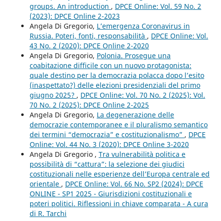
groups. An introduction
,
DPCE Online: Vol. 59 No. 2
(2023): DPCE Online 2-2023
Angela Di Gregorio,
L’emergenza Coronavirus in
Russia. Poteri, fonti, responsabilità
,
DPCE Online: Vol.
43 No. 2 (2020): DPCE Online 2-2020
Angela Di Gregorio,
Polonia. Prosegue una
coabitazione difficile con un nuovo protagonista:
quale destino per la democrazia polacca dopo l’esito
(inaspettato?) delle elezioni presidenziali del primo
giugno 2025?
,
DPCE Online: Vol. 70 No. 2 (2025): Vol.
70 No. 2 (2025): DPCE Online 2-2025
Angela Di Gregorio,
La degenerazione delle
democrazie contemporanee e il pluralismo semantico
dei termini “democrazia” e costituzionalismo”
,
DPCE
Online: Vol. 44 No. 3 (2020): DPCE Online 3-2020
Angela Di Gregorio ,
Tra vulnerabilità politica e
possibilità di “cattura”: la selezione dei giudici
costituzionali nelle esperienze dell’Europa centrale ed
orientale
,
DPCE Online: Vol. 66 No. SP2 (2024): DPCE
ONLINE - SP1 2025 - Giurisdizioni costituzionali e
poteri politici. Riflessioni in chiave comparata - A cura
di R. Tarchi