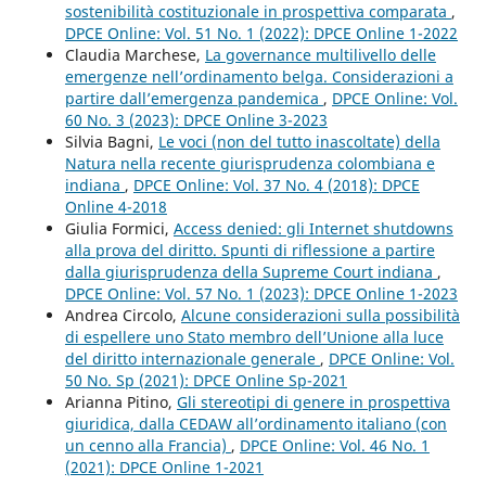
sostenibilità costituzionale in prospettiva comparata
,
DPCE Online: Vol. 51 No. 1 (2022): DPCE Online 1-2022
Claudia Marchese,
La governance multilivello delle
emergenze nell’ordinamento belga. Considerazioni a
partire dall’emergenza pandemica
,
DPCE Online: Vol.
60 No. 3 (2023): DPCE Online 3-2023
Silvia Bagni,
Le voci (non del tutto inascoltate) della
Natura nella recente giurisprudenza colombiana e
indiana
,
DPCE Online: Vol. 37 No. 4 (2018): DPCE
Online 4-2018
Giulia Formici,
Access denied: gli Internet shutdowns
alla prova del diritto. Spunti di riflessione a partire
dalla giurisprudenza della Supreme Court indiana
,
DPCE Online: Vol. 57 No. 1 (2023): DPCE Online 1-2023
Andrea Circolo,
Alcune considerazioni sulla possibilità
di espellere uno Stato membro dell’Unione alla luce
del diritto internazionale generale
,
DPCE Online: Vol.
50 No. Sp (2021): DPCE Online Sp-2021
Arianna Pitino,
Gli stereotipi di genere in prospettiva
giuridica, dalla CEDAW all’ordinamento italiano (con
un cenno alla Francia)
,
DPCE Online: Vol. 46 No. 1
(2021): DPCE Online 1-2021