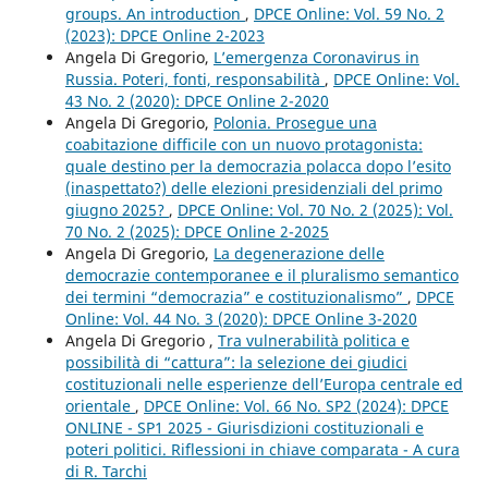
groups. An introduction
,
DPCE Online: Vol. 59 No. 2
(2023): DPCE Online 2-2023
Angela Di Gregorio,
L’emergenza Coronavirus in
Russia. Poteri, fonti, responsabilità
,
DPCE Online: Vol.
43 No. 2 (2020): DPCE Online 2-2020
Angela Di Gregorio,
Polonia. Prosegue una
coabitazione difficile con un nuovo protagonista:
quale destino per la democrazia polacca dopo l’esito
(inaspettato?) delle elezioni presidenziali del primo
giugno 2025?
,
DPCE Online: Vol. 70 No. 2 (2025): Vol.
70 No. 2 (2025): DPCE Online 2-2025
Angela Di Gregorio,
La degenerazione delle
democrazie contemporanee e il pluralismo semantico
dei termini “democrazia” e costituzionalismo”
,
DPCE
Online: Vol. 44 No. 3 (2020): DPCE Online 3-2020
Angela Di Gregorio ,
Tra vulnerabilità politica e
possibilità di “cattura”: la selezione dei giudici
costituzionali nelle esperienze dell’Europa centrale ed
orientale
,
DPCE Online: Vol. 66 No. SP2 (2024): DPCE
ONLINE - SP1 2025 - Giurisdizioni costituzionali e
poteri politici. Riflessioni in chiave comparata - A cura
di R. Tarchi