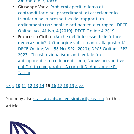
Amirante e R. Tarchi
Giuseppe Vanz,
Problemi aperti in tema di
contraddittorio nei procedimenti di accertamento
tributario nella prospettiva dei rapporti tra
ordinamento nazionale e ordinamento europeo
,
DPCE
Online: Vol. 41 No. 4 (2019): DPCE Online 4-2019
Francesco Cirillo,
«Anche nell’interesse delle future
generazioni»? Un’indagine sul richiamo alla posterità
,
DPCE Online: Vol. 58 No. SP2 (2023): DPCE Online - SP2
2023 - Il costituzionalismo ambientale fra
antropocentrismo e biocentrismo. Nuove prospettive
dal Diritto comparato – A cura di D. Amirante e R.
Tarchi
<<
<
10
11
12
13
14
15
16
17
18
19
>
>>
You may also
start an advanced similarity search
for this
article.