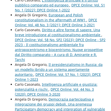
Carlo Casonato,
L’intelligenza artificiale e il diritto
pubblico comparato ed europeo
,
DPCE Online: Vol. 51
No. 1 (2022): DPCE Online 1-2022
Angela Di Gregorio,
European and Polish
constitutionalism in the aftermath of WW1
,
DPCE
Online: Vol. 48 No. 3 (2021): DPCE Online 3-2021
Carlo Casonato,
Diritto e altre forme di sapere. Una
breve introduzione al costituzionalismo ambientale
,
DPCE Online: Vol. 58 No. SP2 (2023): DPCE Online - SP2
2023 - Il costituzionalismo ambientale fra
antropocentrismo e biocentrismo. Nuove prospettive
dal Diritto comparato – A cura di D. Amirante e R.
Tarchi
Angela Di Gregorio,
Il presidenzialismo in Russia: da
un modello ibrido a un sistema apertamente
autoritario
,
DPCE Online: Vol. 57 No. 1 (2023): DPCE
Online 1-2023
Carlo Casonato,
Intelligenza artificiale e giustizia:
potenzialità e rischi
,
DPCE Online: Vol. 44 No. 3
(2020): DPCE Online 3-2020
Angela Di Gregorio,
Democrazia partecipativa e
integrazione dei gruppi deboli. Una premessa
Participatory democracy and integration of vulnerable