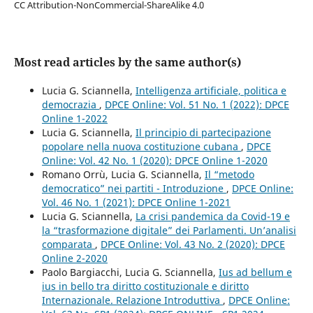
CC Attribution-NonCommercial-ShareAlike 4.0
Most read articles by the same author(s)
Lucia G. Sciannella,
Intelligenza artificiale, politica e
democrazia
,
DPCE Online: Vol. 51 No. 1 (2022): DPCE
Online 1-2022
Lucia G. Sciannella,
Il principio di partecipazione
popolare nella nuova costituzione cubana
,
DPCE
Online: Vol. 42 No. 1 (2020): DPCE Online 1-2020
Romano Orrù, Lucia G. Sciannella,
Il “metodo
democratico” nei partiti - Introduzione
,
DPCE Online:
Vol. 46 No. 1 (2021): DPCE Online 1-2021
Lucia G. Sciannella,
La crisi pandemica da Covid-19 e
la “trasformazione digitale” dei Parlamenti. Un’analisi
comparata
,
DPCE Online: Vol. 43 No. 2 (2020): DPCE
Online 2-2020
Paolo Bargiacchi, Lucia G. Sciannella,
Ius ad bellum e
ius in bello tra diritto costituzionale e diritto
Internazionale. Relazione Introduttiva
,
DPCE Online: