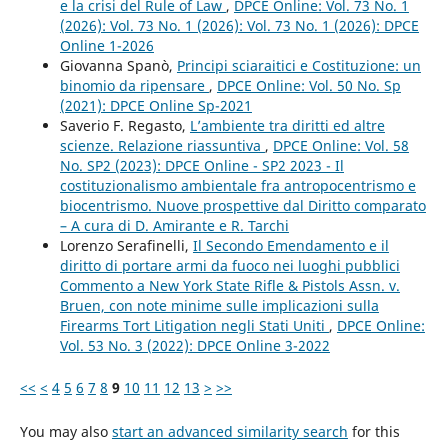
e la crisi del Rule of Law
,
DPCE Online: Vol. 73 No. 1
(2026): Vol. 73 No. 1 (2026): Vol. 73 No. 1 (2026): DPCE
Online 1-2026
Giovanna Spanò,
Principi sciaraitici e Costituzione: un
binomio da ripensare
,
DPCE Online: Vol. 50 No. Sp
(2021): DPCE Online Sp-2021
Saverio F. Regasto,
L’ambiente tra diritti ed altre
scienze. Relazione riassuntiva
,
DPCE Online: Vol. 58
No. SP2 (2023): DPCE Online - SP2 2023 - Il
costituzionalismo ambientale fra antropocentrismo e
biocentrismo. Nuove prospettive dal Diritto comparato
– A cura di D. Amirante e R. Tarchi
Lorenzo Serafinelli,
Il Secondo Emendamento e il
diritto di portare armi da fuoco nei luoghi pubblici
Commento a New York State Rifle & Pistols Assn. v.
Bruen, con note minime sulle implicazioni sulla
Firearms Tort Litigation negli Stati Uniti
,
DPCE Online:
Vol. 53 No. 3 (2022): DPCE Online 3-2022
<<
<
4
5
6
7
8
9
10
11
12
13
>
>>
You may also
start an advanced similarity search
for this