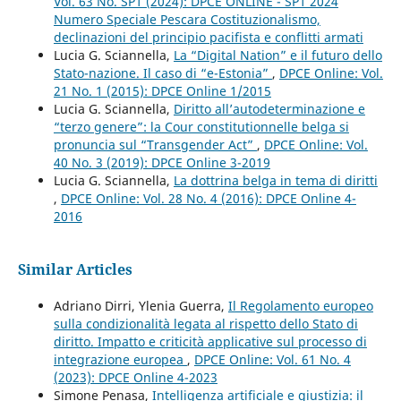
Vol. 63 No. SP1 (2024): DPCE ONLINE - SP1 2024
Numero Speciale Pescara Costituzionalismo,
declinazioni del principio pacifista e conflitti armati
Lucia G. Sciannella,
La “Digital Nation” e il futuro dello
Stato-nazione. Il caso di “e-Estonia”
,
DPCE Online: Vol.
21 No. 1 (2015): DPCE Online 1/2015
Lucia G. Sciannella,
Diritto all’autodeterminazione e
“terzo genere”: la Cour constitutionnelle belga si
pronuncia sul “Transgender Act”
,
DPCE Online: Vol.
40 No. 3 (2019): DPCE Online 3-2019
Lucia G. Sciannella,
La dottrina belga in tema di diritti
,
DPCE Online: Vol. 28 No. 4 (2016): DPCE Online 4-
2016
Similar Articles
Adriano Dirri, Ylenia Guerra,
Il Regolamento europeo
sulla condizionalità legata al rispetto dello Stato di
diritto. Impatto e criticità applicative sul processo di
integrazione europea
,
DPCE Online: Vol. 61 No. 4
(2023): DPCE Online 4-2023
Simone Penasa,
Intelligenza artificiale e giustizia: il