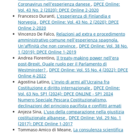
Coronavirus nell’esperienza danese
,
DPCE Online:
Vol. 43 No. 2 (2020): DPCE Online 2-2020
Francesco Duranti,
L’esperienza di Finlandia e
Norvegia
,
DPCE Online: Vol. 43 No. 2 (2020): DPCE
Online 2-2020
Vincenzo De Falco,
Relazioni ad extra e procedimento
amministrativo comune nell’esperienza spagnola.
Un’affinità che non convince
,
DPCE Online: Vol. 38 No.
1 (2019): DPCE Online 1-2019
Andrea Fiorentino,
Il treaty-making power nell’era
post-Brexit. Quale ruolo per il Parlamento di
Westminster?
,
DPCE Online: Vol. 55 No. 4 (2022): DPCE
Online 4-2022
Agostina Latino,
L’invio di armi all’Ucraina fra
Costituzione e diritto internazionale
,
DPCE Online:
Vol. 63 No. SP1 (2024): DPCE ONLINE - SP1 2024
Numero Speciale Pescara Costituzionalismo,
declinazioni del principio pacifista e conflitti armati
Anjeza Sina,
L’uso della comparazione nella giustizia
costituzionale albanese
,
DPCE Online: Vol. 29 No. 1
(2017): DPCE Online 1-2017
Tommaso Amico di Meane,
La consulenza scientifica