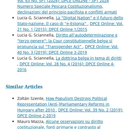
Vol. 63 No. SP1 (2024): DPCE ONLINE - SP1 2024
Numero Speciale Pescara Costituzionalismo,
declinazioni del principio pacifista e conflitti armati
Lucia G. Sciannella,
La “Digital Nation” e il futuro dello
Stato-nazione. Il caso di “e-Estonia”
,
DPCE Online: Vol.
21 No. 1 (2015): DPCE Online 1/2015
Lucia G. Sciannella,
Diritto all’autodeterminazione e
“terzo genere”: la Cour constitutionnelle belga si
pronuncia sul “Transgender Act”
,
DPCE Online: Vol.
40 No. 3 (2019): DPCE Online 3-2019
Lucia G. Sciannella,
La dottrina belga in tema di diritti
,
DPCE Online: Vol. 28 No. 4 (2016): DPCE Online 4-
2016
Similar Articles
Zoltán Szente,
How Populism Destroys Political
Representation (Anti-)Parliamentary Reforms in
Hungary after 2010
,
DPCE Online: Vol. 39 No. 2 (2019):
DPCE Online 2-2019
Mauro Mazza,
Alcune osservazioni su diritto
costituzionale, fonti primarie e contrasto al