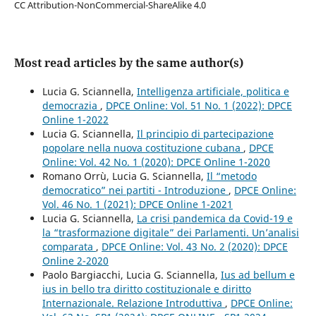
CC Attribution-NonCommercial-ShareAlike 4.0
Most read articles by the same author(s)
Lucia G. Sciannella,
Intelligenza artificiale, politica e
democrazia
,
DPCE Online: Vol. 51 No. 1 (2022): DPCE
Online 1-2022
Lucia G. Sciannella,
Il principio di partecipazione
popolare nella nuova costituzione cubana
,
DPCE
Online: Vol. 42 No. 1 (2020): DPCE Online 1-2020
Romano Orrù, Lucia G. Sciannella,
Il “metodo
democratico” nei partiti - Introduzione
,
DPCE Online:
Vol. 46 No. 1 (2021): DPCE Online 1-2021
Lucia G. Sciannella,
La crisi pandemica da Covid-19 e
la “trasformazione digitale” dei Parlamenti. Un’analisi
comparata
,
DPCE Online: Vol. 43 No. 2 (2020): DPCE
Online 2-2020
Paolo Bargiacchi, Lucia G. Sciannella,
Ius ad bellum e
ius in bello tra diritto costituzionale e diritto
Internazionale. Relazione Introduttiva
,
DPCE Online: