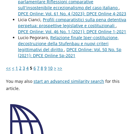
parlamentare Riflessioni comparative
sull’insostenibile eccezionalismo del caso italiano
,
DPCE Online: Vol. 61 No. 4 (2023): DPCE Online 4-2023
Licia Cianci,
Profili comparatistici sulla pena detentiva
perpetua: prospettive legislative e costituzionali
,
DPCE Online: Vol. 46 No. 1 (2021): DPCE Online 1-2021
Lucio Pegoraro,
Relazione finale Iper-costituzione,
decostruzione della Stufenbau e nuovi criteri
legittimativi del diritto
,
DPCE Online: Vol. 50 No. Sp
(2021): DPCE Online Sp-2021
<<
<
1
2
3
4
5
6
7
8
9
10
>
>>
You may also
start an advanced similarity search
for this
article.