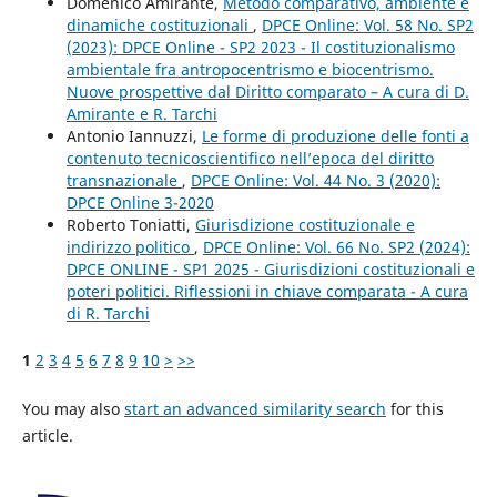
Domenico Amirante,
Metodo comparativo, ambiente e
dinamiche costituzionali
,
DPCE Online: Vol. 58 No. SP2
(2023): DPCE Online - SP2 2023 - Il costituzionalismo
ambientale fra antropocentrismo e biocentrismo.
Nuove prospettive dal Diritto comparato – A cura di D.
Amirante e R. Tarchi
Antonio Iannuzzi,
Le forme di produzione delle fonti a
contenuto tecnicoscientifico nell’epoca del diritto
transnazionale
,
DPCE Online: Vol. 44 No. 3 (2020):
DPCE Online 3-2020
Roberto Toniatti,
Giurisdizione costituzionale e
indirizzo politico
,
DPCE Online: Vol. 66 No. SP2 (2024):
DPCE ONLINE - SP1 2025 - Giurisdizioni costituzionali e
poteri politici. Riflessioni in chiave comparata - A cura
di R. Tarchi
1
2
3
4
5
6
7
8
9
10
>
>>
You may also
start an advanced similarity search
for this
article.