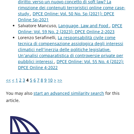
diritto: verso un nuovo concetto di soft law? La
rimozione dei contenuti terroristici online come case-
study
,
DPCE Online: Vol. 50 No. Sp (2021): DPCE
Online Sp-2021
Salvatore Mancuso,
Language, Law and Food
,
DPCE
Online: Vol. 59 No. 2 (2023): DPCE Online 2-2023
Lorenzo Serafinelli,
La responsabilità civile come
tecnica di compensazione assiologica degli interessi
climatici nell’inerzia delle politiche legislative.
Un’analisi comparatistica di controversie private per
pubblici interessi
,
DPCE Online: Vol. 55 No. 4 (2022):
DPCE Online 4-2022
<<
<
1
2
3
4
5
6
7
8
9
10
>
>>
You may also
start an advanced similarity search
for this
article.