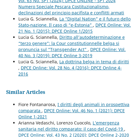
Vol. 63 No. SP1 (2024): DPCE ONLINE - SP1 2024
Numero Speciale Pescara Costituzionalismo,
declinazioni del principio pacifista e conflitti armati
Lucia G. Sciannella,
La “Digital Nation” e il futuro dello
Stato-nazione. Il caso di “e-Estonia”
,
DPCE Online: Vol.
21 No. 1 (2015): DPCE Online 1/2015
Lucia G. Sciannella,
Diritto all’autodeterminazione e
“terzo genere”: la Cour constitutionnelle belga si
pronuncia sul “Transgender Act”
,
DPCE Online: Vol.
40 No. 3 (2019): DPCE Online 3-2019
Lucia G. Sciannella,
La dottrina belga in tema di diritti
,
DPCE Online: Vol. 28 No. 4 (2016): DPCE Online 4-
2016
Similar Articles
Fiore Fontanarosa,
I diritti degli animali in prospettiva
comparata
,
DPCE Online: Vol. 46 No. 1 (2021): DPCE
Online 1-2021
Arianna Vedaschi, Lorenzo Cuocolo,
L’emergenza
sanitaria nel diritto comparato: il caso del Covid-19
,
DPCE Online: Vol. 43 No. 2 (2020): DPCE Online 2-2020