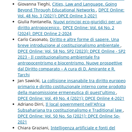
Giovanna Tieghi,
Cities, Law and Language. Going
Beyond Through Educational Networks
,
DPCE Online:
Vol. 48 No. 3 (2021): DPCE Online 3-2021
Giulia Fontanella,
Nuovi principi eco-giuridici per un
diritto antropocenico
,
DPCE Online: Vol. 64 No. 2
(2024): DPCE Online 2-2024
Carlo Casonato,
Diritto e altre forme di sapere. Una
breve introduzione al costituzionalismo ambientale
,
DPCE Online: Vol. 58 No. SP2 (2023): DPCE Online - SP2
2023 - Il costituzionalismo ambientale fra
antropocentrismo e biocentrismo. Nuove prospettive
dal Diritto comparato – A cura di D. Amirante e R.
Tarchi
Jan Sawicki,
La collisione insanabile tra diritto europeo
primario e diritto costituzionale interno come prodotto
della manomissione ermeneutica di quest’ultimo
,
DPCE Online: Vol. 49 No. 4 (2021): DPCE Online 4-2021
Adriano Dirri,
Il local government nell’Africa
Subsahariana tra costituzionalismo e Traditional law
,
DPCE Online: Vol. 50 No. Sp (2021): DPCE Online Sp-
2021
Chiara Graziani,
Intelligenza artificiale e fonti del