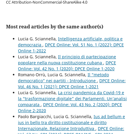
CC Attribution-NonCommercial-ShareAlike 4.0
Most read articles by the same author(s)
Lucia G. Sciannella,
Intelligenza artificiale, politica e
democrazia
,
DPCE Online: Vol. 51 No. 1 (2022): DPCE
Online 1-2022
Lucia G. Sciannella,
Il principio di partecipazione
popolare nella nuova costituzione cubana
,
DPCE
Online: Vol. 42 No. 1 (2020): DPCE Online 1-2020
Romano Orrù, Lucia G. Sciannella,
Il “metodo
democratico” nei partiti - Introduzione
,
DPCE Online:
Vol. 46 No. 1 (2021): DPCE Online 1-2021
Lucia G. Sciannella,
La crisi pandemica da Covid-19 e
la “trasformazione digitale” dei Parlamenti. Un’analisi
comparata
,
DPCE Online: Vol. 43 No. 2 (2020): DPCE
Online 2-2020
Paolo Bargiacchi, Lucia G. Sciannella,
Ius ad bellum e
ius in bello tra diritto costituzionale e diritto
Internazionale. Relazione Introduttiva
,
DPCE Online: