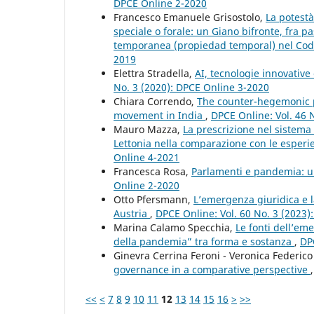
DPCE Online 2-2020
Francesco Emanuele Grisostolo,
La potestà
speciale o forale: un Giano bifronte, fra 
temporanea (propiedad temporal) nel Codi
2019
Elettra Stradella,
AI, tecnologie innovative
No. 3 (2020): DPCE Online 3-2020
Chiara Correndo,
The counter-hegemonic po
movement in India
,
DPCE Online: Vol. 46 
Mauro Mazza,
La prescrizione nel sistema 
Lettonia nella comparazione con le esperi
Online 4-2021
Francesca Rosa,
Parlamenti e pandemia: u
Online 2-2020
Otto Pfersmann,
L’emergenza giuridica e l
Austria
,
DPCE Online: Vol. 60 No. 3 (2023)
Marina Calamo Specchia,
Le fonti dell’eme
della pandemia” tra forma e sostanza
,
DP
Ginevra Cerrina Feroni - Veronica Federico
governance in a comparative perspective
<<
<
7
8
9
10
11
12
13
14
15
16
>
>>