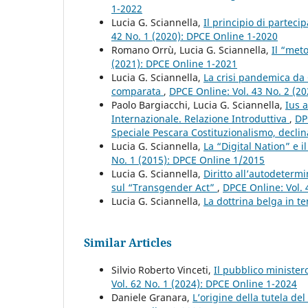
1-2022
Lucia G. Sciannella,
Il principio di partec
42 No. 1 (2020): DPCE Online 1-2020
Romano Orrù, Lucia G. Sciannella,
Il “met
(2021): DPCE Online 1-2021
Lucia G. Sciannella,
La crisi pandemica da 
comparata
,
DPCE Online: Vol. 43 No. 2 (2
Paolo Bargiacchi, Lucia G. Sciannella,
Ius a
Internazionale. Relazione Introduttiva
,
DP
Speciale Pescara Costituzionalismo, declinaz
Lucia G. Sciannella,
La “Digital Nation” e i
No. 1 (2015): DPCE Online 1/2015
Lucia G. Sciannella,
Diritto all’autodeterm
sul “Transgender Act”
,
DPCE Online: Vol. 
Lucia G. Sciannella,
La dottrina belga in te
Similar Articles
Silvio Roberto Vinceti,
Il pubblico ministero
Vol. 62 No. 1 (2024): DPCE Online 1-2024
Daniele Granara,
L’origine della tutela de