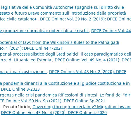
 legislativa delle Comunità Autonome spagnole sul diritto civile
passato e futuro Breve commento sull’introduzione della proprietà
ce civile catalano♦
,
DPCE Online: Vol. 39 No. 2 (2019): DPCE Online
 e produzione normativa: potenzialità e rischi
,
DPCE Online: Vol. 44
tential of law: from the Wilkinson’s Rules to the Pathalgadi
No. 1 (2021): DPCE Online 1-2021
penal-processualistico degli Stati baltici: il caso paradigmatico del
enze di Lituania ed Estonia
,
DPCE Online: Vol. 49 No. 4 (2021): DPC
na prima ricostruzione.
,
DPCE Online: Vol. 43 No. 2 (2020): DPCE
a pandemia dinanzi alla Costituzione e al giudice costituzionale in
: DPCE Online 3-2023
rgenza nella crisi pandemica Riflessioni di sintesi. Le fonti del “dir
CE Online: Vol. 50 No. Sp (2021): DPCE Online Sp-2021
 - Renato Ibrido,
Governing through uncertainty? Migration law an
,
DPCE Online: Vol. 45 No. 4 (2020): DPCE Online 4-2020