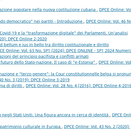
ipazione popolare nella nuova costituzione cubana
,
DPCE Online: Vo
odo democratico” nei partiti - Introduzione
,
DPCE Online: Vol. 46 N
Covid-19 e la “trasformazione digitale” dei Parlamenti. Un’analisi
020): DPCE Online 2-2020
d bellum e ius in bello tra diritto costituzionale e diritto
CE Online: Vol. 63 No. SP1 (2024): DPCE ONLINE - SP1 2024 Numer
ioni del principio pacifista e conflitti armati
l futuro dello Stato-nazione. Il caso di “e-Estonia”
,
DPCE Online: Vol
inazione e “terzo genere”: la Cour constitutionnelle belga si pronu
40 No. 3 (2019): DPCE Online 3-2019
ma di diritti
,
DPCE Online: Vol. 28 No. 4 (2016): DPCE Online 4-201
 negli Stati Uniti. Una figura ancora in cerca di identità
,
DPCE Onl
l patrimonio culturale in Europa
,
DPCE Online: Vol. 43 No. 2 (2020):