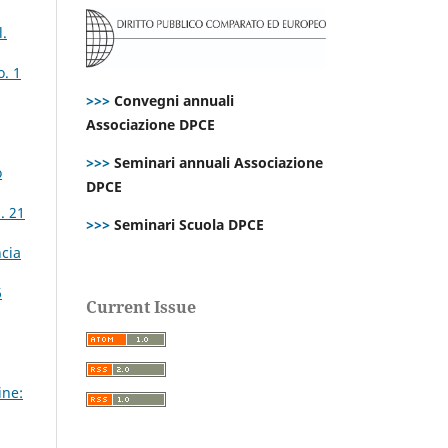
l.
o. 1
>>>
Convegni annuali
Associazione DPCE
>>>
Seminari annuali Associazione
o
DPCE
. 21
>>>
Seminari Scuola DPCE
ncia
6
Current Issue
ine: