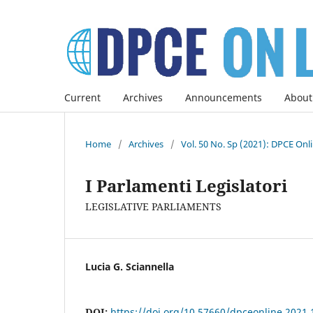
Current
Archives
Announcements
About
Home
/
Archives
/
Vol. 50 No. Sp (2021): DPCE Onl
I Parlamenti Legislatori
LEGISLATIVE PARLIAMENTS
Lucia G. Sciannella
DOI:
https://doi.org/10.57660/dpceonline.2021.