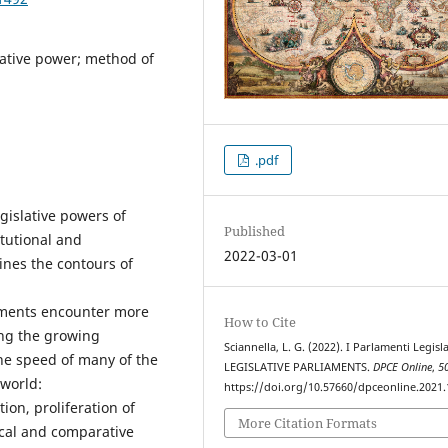
lative power; method of
.pdf
egislative powers of
Published
titutional and
2022-03-01
ines the contours of
liaments encounter more
How to Cite
ing the growing
Sciannella, L. G. (2022). I Parlamenti Legisla
the speed of many of the
LEGISLATIVE PARLIAMENTS.
DPCE Online
,
5
world:
https://doi.org/10.57660/dpceonline.2021
ion, proliferation of
More Citation Formats
ical and comparative