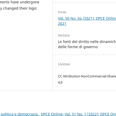
iaments have undergone
ly changed their logic
Issue
Vol. 50 No. Sp (2021): DPCE Onlin
2021
Section
Le fonti del diritto nelle dinamic
delle forme di governo
License
CC Attribution-NonCommercial-Share
4.0
e, politica e democrazia
,
DPCE Online: Vol. 51 No. 1 (2022): DPCE On