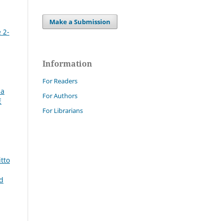
Make a Submission
 2-
Information
For Readers
la
For Authors
E
For Librarians
itto
d