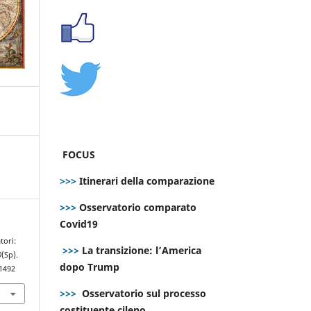
FOCUS
>>>
Itinerari della comparazione
>>>
Osservatorio comparato
Covid19
tori:
>>>
La transizione: l’America
0
(Sp).
dopo Trump
.1492
>>>
Osservatorio sul processo
costituente cileno